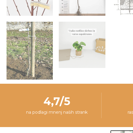
4,7/5
na podlagi mnenj naših strank
ra