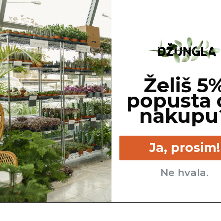
že odrezan vrh, za lažje sajenje in lepše razraščanje pa so k
je oporo le v prvih dveh letih. Pri sajenju upoštevaj vmesno
line, ki jo naročite. Ker je vsaka rastlina unikatna, so možne
ej, cvetov, itd …
Želiš 5
popusta 
ovimo, da gredo na pot zdrave in čim bolj podobne izdelku n
nakupu
Ja, prosim!
Ne hvala.
imam vseskozi
Veliko - sončna lega
Neto
zemljo.