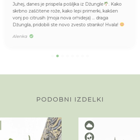
Juhej, danes je prispela pošiljka iz Džungle
. Kako
skrbno zaščitene rože, kako lepi primerki, kakšen
vonj po citrusih (moja nova orhideja) … draga
Džungla, pridobili ste novo zvesto stranko! Hvala!
Alenka
PODOBNI IZDELKI