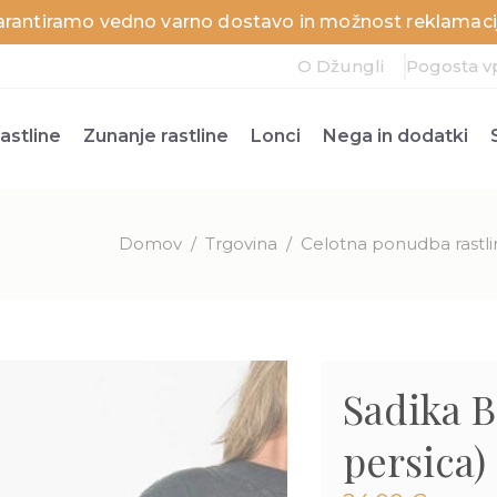
arantiramo vedno varno dostavo in možnost reklamacij
O Džungli
Pogosta v
astline
Zunanje rastline
Lonci
Nega in dodatki
Domov
/
Trgovina
/
Celotna ponudba rastli
Sadika B
persica)