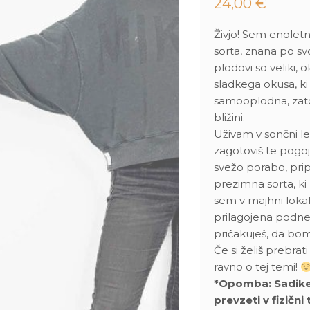
24,00
€
Živjo! Sem enoletn
sorta, znana po svo
plodovi so veliki,
sladkega okusa, ki
samooplodna, zato
bližini.
Uživam v sončni le
zagotoviš te pogoj
svežo porabo, pri
prezimna sorta, ki
sem v majhni lokal
prilagojena podneb
pričakuješ, da bo
Če si želiš prebrat
ravno o tej temi!
*Opomba: Sadike ni
prevzeti v fizični