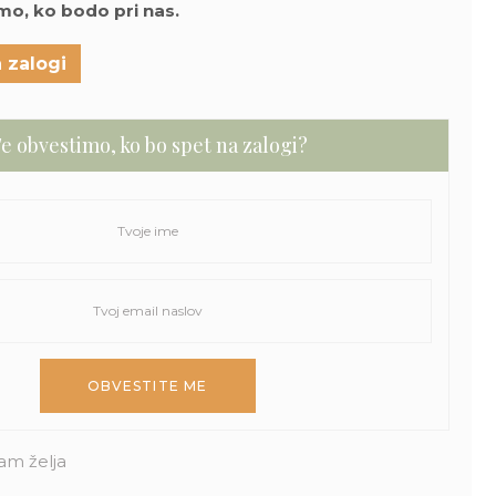
omo, ko bodo pri nas.
 zalogi
e obvestimo, ko bo spet na zalogi?
am želja