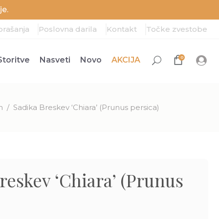
e.
prašanja
Poslovna darila
Kontakt
Točke zvestobe
0
Storitve
Nasveti
Novo
AKCIJA
n
/
Sadika Breskev ‘Chiara’ (Prunus persica)
reskev ‘Chiara’ (Prunus