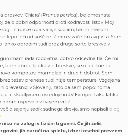
a breskev ‘Chiara’ (
Prunus persica
), belomesnata
ji zelo dobri odpornosti proti kodravosti listov. Moji
 okrogli in rdeče obarvani, s sočnim, belim mesom
 se lepo loči od koščice. Zorim v začetku avgusta. Sem
 lahko obrodim tudi brez druge sorte breskve v
gi in imam rada rodovitna, dobro odcedna tla. Če mi
e, bom obrodila okusne breskve, ki so odlične za
pravo kompotov, marmelad in drugih dobrot. Sem
 brez težav prenese tudi nižje temperature. Vzgojena
ni drevesnici v Sloveniji, zato da sem popolnoma
ju in škodljivcem osrednje in JV Evrope. Tako lahko
m dobro uspevala v tvojem vrtu!
i več o sajenju sadik sadnega drevja, smo napisali
blog
so na zalogi v fizični trgovini. Če jih želiš
 trgovini, jih naroči na spletu, izberi osebni prevzem