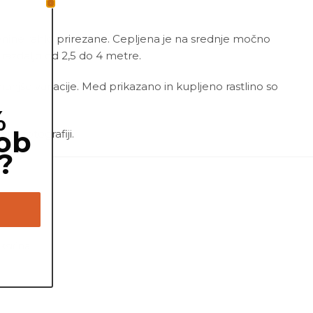
orenine rahlo prirezane. Cepljena je na srednje močno
 razdaljo od 2,5 do 4 metre.
 manjše variacije. Med prikazano in kupljeno rastlino so
%
ob
a fotografiji.
?
ksična.