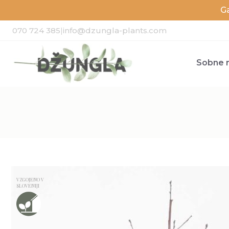
G
070 724 385
|
info@dzungla-plants.com
Sobne r
VZGOJENO V
SLOVENIJI