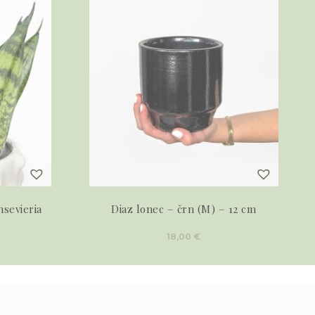
nsevieria
Diaz lonec – črn (M) – 12 cm
18,00
€