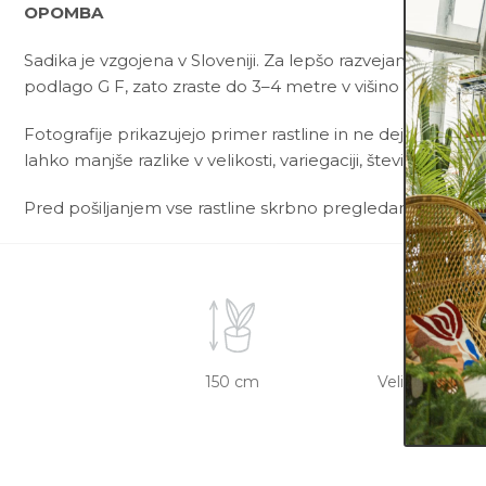
OPOMBA
Sadika je vzgojena v Sloveniji. Za lepšo razvejanost ima 
podlago G F, zato zraste do 3–4 metre v višino in potrebu
Fotografije prikazujejo primer rastline in ne dejanske rast
lahko manjše razlike v velikosti, variegaciji, številu listov, v
Pred pošiljanjem vse rastline skrbno pregledamo in zagot
150 cm
Veliko - rada 
vlažno 