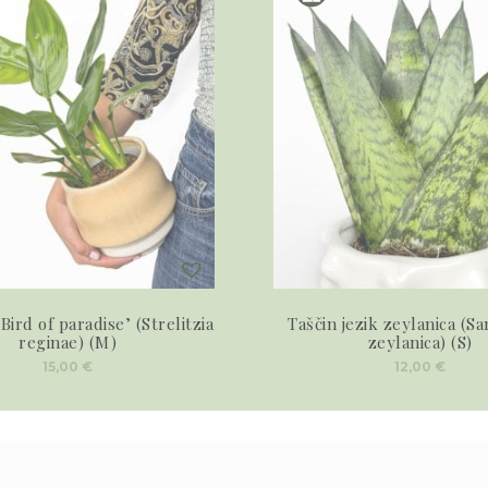
 ‘Bird of paradise’ (Strelitzia
Taščin jezik zeylanica (Sa
reginae) (M)
zeylanica) (S)
15,00
€
12,00
€