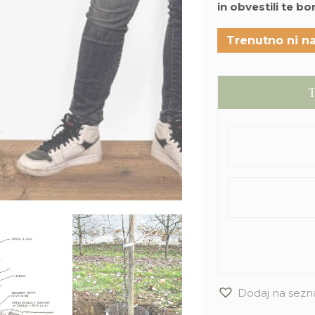
in obvestili te b
Trenutno ni na
T
Dodaj na sezn