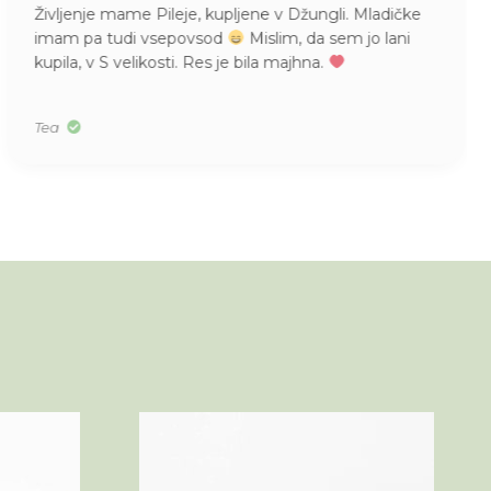
Življenje mame Pileje, kupljene v Džungli. Mladičke
imam pa tudi vsepovsod
Mislim, da sem jo lani
kupila, v S velikosti. Res je bila majhna.
Tea