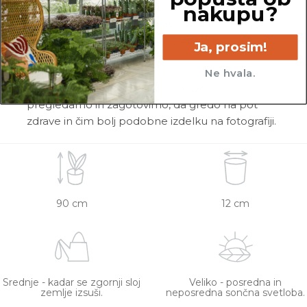
nakupu?
rastlina unikatna, so možne manjše variacije. Med
prikazano in kupljeno rastlino so lahko manjše
razlike v velikosti, variegaciji, številu listov, vej,
Ja, prosim!
cvetov, itd …
Ne hvala.
Pred pošiljanjem vse rastline skrbno
pregledamo in zagotovimo, da gredo na pot
zdrave in čim bolj podobne izdelku na fotografiji.
90 cm
12 cm
Srednje - kadar se zgornji sloj
Veliko - posredna in
zemlje izsuši.
neposredna sončna svetloba.