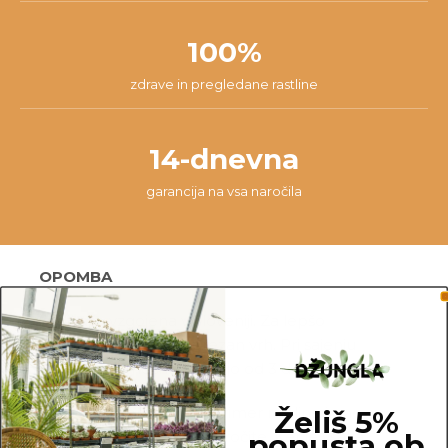
100%
zdrave in pregledane rastline
14-dnevna
garancija na vsa naročila
OPOMBA
Sadika je vzgojena v Sloveniji. Za lepšo
razvejanost ima že odrezan vrh. Pri sajenju
upoštevaj vmesno razdaljo od 3 do 5 metre.
Fotografije prikazujejo primer rastline in ne
Želiš 5%
popusta ob
dejanske rastline, ki jo naročite. Ker je vsaka