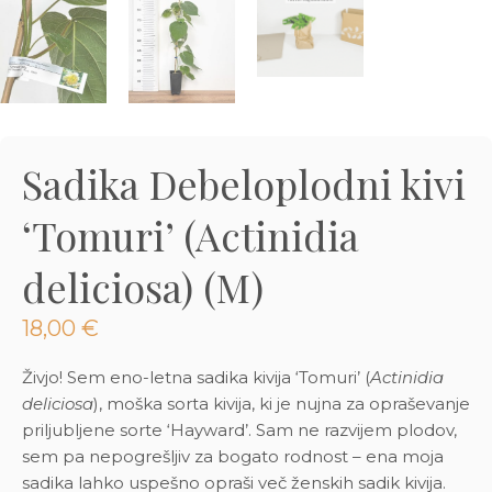
3D tiskani lonci
Preberi prispevek
,00
€
Dodaj v košarico
Sadika Debeloplodni kivi
‘Tomuri’ (Actinidia
deliciosa) (M)
18,00
€
Živjo! Sem eno-letna sadika kivija ‘Tomuri’ (
Actinidia
deliciosa
), moška sorta kivija, ki je nujna za opraševanje
priljubljene sorte ‘Hayward’. Sam ne razvijem plodov,
sem pa nepogrešljiv za bogato rodnost – ena moja
sadika lahko uspešno opraši več ženskih sadik kivija.