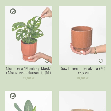
Monstera ‘Monkey Mask’
Diaz lonec – terakota (M)
(Monstera adansonii) (M)
– 12,5 cm
15,00
€
18,00
€