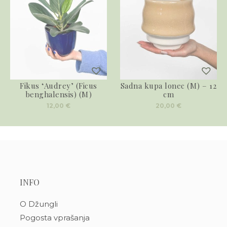
Fikus ‘Audrey’ (Ficus
Sadna kupa lonec (M) – 12
benghalensis) (M)
cm
12,00
€
20,00
€
INFO
O Džungli
Pogosta vprašanja