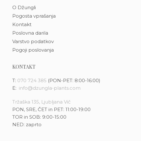
O Džungli
Pogosta vprašanja
Kontakt
Poslovna darila
Varstvo podatkov
Pogoji poslovanja
KONTAKT
T:
070 724 385
(PON-PET: 8:00-16:00)
E:
info@dzungla-plants.com
Tržaška 135, Ljubljana Vič
PON, SRE, ČET in PET: 11:00-19:00
TOR in SOB: 9:00-15:00
NED: zaprto