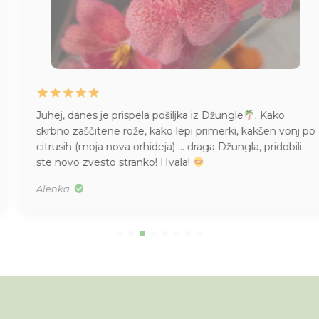
Juhej, danes je prispela pošiljka iz Džungle
. Kako
skrbno zaščitene rože, kako lepi primerki, kakšen vonj po
citrusih (moja nova orhideja) … draga Džungla, pridobili
ste novo zvesto stranko! Hvala!
Alenka