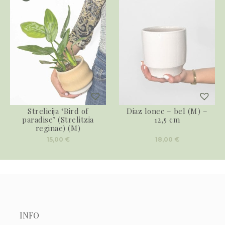
Strelicija ‘Bird of
Diaz lonec – bel (M) –
paradise’ (Strelitzia
12,5 cm
reginae) (M)
15,00
€
18,00
€
INFO