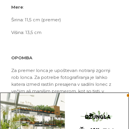
Mere
:
Širina: 11,5 cm (premer)
Višina: 13,5 cm
OPOMBA
Za premer lonca je upoštevan notranji zgornji
rob lonca. Za potrebe fotografiranja je lahko
katera izmed rastlin presajena v sadilni lonec z
večjim ali manjšim premerom, kot so tisti, v
katerih so prodajane.