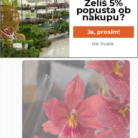
Želiš 5%
popusta ob
11.5 cm
nakupu?
Ja, prosim!
Ne hvala.