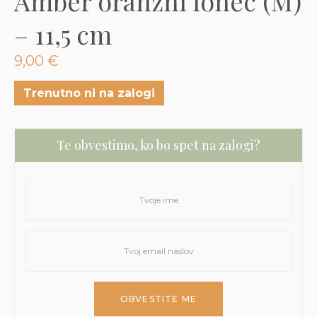
Amber oranžni lonec (M)
3D tiskani lonci
Preberi prispevek
,00
€
– 11,5 cm
Dodaj v košarico
9,00
€
Trenutno ni na zalogi
Te obvestimo, ko bo spet na zalogi?