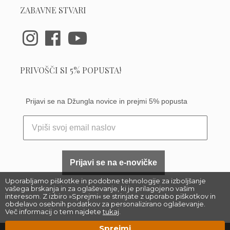
ZABAVNE STVARI
PRIVOŠČI SI 5% POPUSTA!
Prijavi se na Džungla novice in prejmi 5% popusta
Prijavi se na e-novičke
Uporabljamo piškotke in podobne tehnologije za izboljšanje
vašega brskanja in za oglaševanje, ki je prilagojeno vašim
interesom. Z izbiro »Sprejmi« se strinjate z uporabo piškotkov in
obdelavo osebnih podatkov za personalizirano oglaševanje.
Več informacij o tem najdete
tukaj
.
Sprejmi