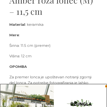
Amber roza lonec (M)
– 11,5 cm
Material
: keramika
Mere
:
Širina: 11.5 cm (premer)
Višina: 12 cm
OPOMBA
Za premer lonca je upoštevan notranji zgornji
del lonca. Za potrebe fotografiranja je lahko
katera izmed rastlin presajena v sadilni lonec z
večjim ali manjšim premerom, kot so tisti, v
katerih so prodajane.