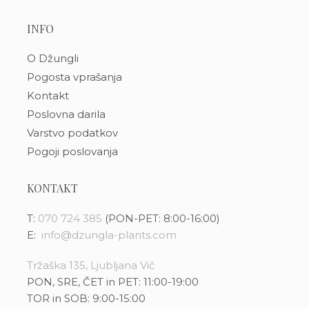
INFO
O Džungli
Pogosta vprašanja
Kontakt
Poslovna darila
Varstvo podatkov
Pogoji poslovanja
KONTAKT
T:
070 724 385
(PON-PET: 8:00-16:00)
E:
info@dzungla-plants.com
Tržaška 135, Ljubljana Vič
PON, SRE, ČET in PET: 11:00-19:00
TOR in SOB: 9:00-15:00