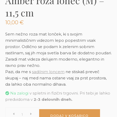
Amber roza lonec (M) –
3D tiskani lonci
Preberi prispevek
,00
€
11,5 cm
Dodaj v košarico
10,00
€
Sem nežno roza mat lonček, ki s svojim
minimalističnim videzom lepo popestrim vsak
prostor. Odlično se podam k zelenim sobnim
rastlinam, saj jih moja svetla barva še dodatno poudari.
Zaradi mat videza delujem moderno, elegantno in
ravno prav nežno.
Pazi, da me s
sadilnim loncem
ne stiskaš preveč
skupaj – naj med nama ostane vsaj za prst prostora,
da lahko oba normalno dihava.
Na zalogi
v spletni in fizični trgovini. Pri tebi je lahko
predvidoma v
2-3 delovnih dneh.
Amber
DODAJ V KOŠARICO