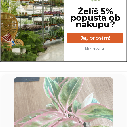
Želiš 5%
popusta ob
nakupu?
11.5 cm
Ja, prosim!
Ne hvala.