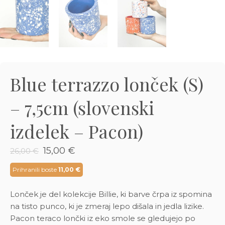
3D tiskani lonci
Preberi prispevek
,00
€
Dodaj v košarico
Blue terrazzo lonček (S)
– 7,5cm (slovenski
izdelek – Pacon)
Izvirna
Trenutna
15,00
€
26,00
€
cena
cena
je
je:
Prihranili boste
11,00
€
bila:
15,00 €.
26,00 €.
Lonček je del kolekcije Billie, ki barve črpa iz spomina
na tisto punco, ki je zmeraj lepo dišala in jedla lizike.
Pacon teraco lončki iz eko smole se gledujejo po