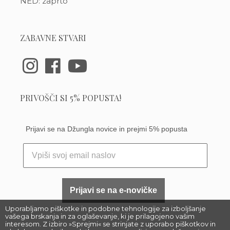
NED: zaprto
ZABAVNE STVARI
PRIVOŠČI SI 5% POPUSTA!
Prijavi se na Džungla novice in prejmi 5% popusta
Prijavi se na e-novičke
Uporabljamo piškotke in podobne tehnologije za izboljšanje
vašega brskanja in za oglaševanje, ki je prilagojeno vašim
interesom. Z izbiro »Sprejmi« se strinjate z uporabo piškotkov in