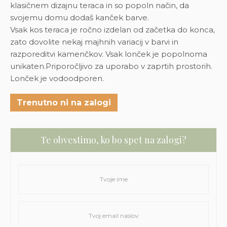
klasičnem dizajnu teraca in so popoln način, da
svojemu domu dodaš kanček barve.
Vsak kos teraca je ročno izdelan od začetka do konca,
zato dovolite nekaj majhnih variacij v barvi in
razporeditvi kamenčkov. Vsak lonček je popolnoma
unikaten.Priporočljivo za uporabo v zaprtih prostorih.
Lonček je vodoodporen.
Trenutno ni na zalogi
Te obvestimo, ko bo spet na zalogi?