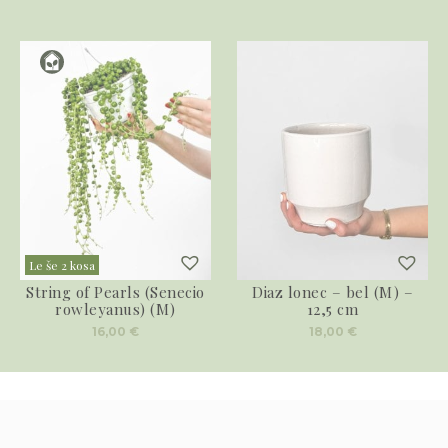
Le še 2 kosa
String of Pearls (Senecio
Diaz lonec – bel (M) –
rowleyanus) (M)
12,5 cm
16,00
€
18,00
€