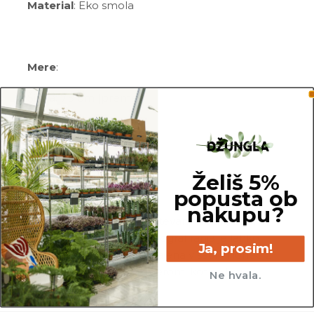
Material
: Eko smola
Mere
:
Širina: 7,5 cm (premer)
Višina: 9 cm
Želiš 5%
OPOMBA
popusta ob
nakupu?
Za premer lonca je upoštevan notranji zgornji
del lonca. Za potrebe fotografiranja je lahko
Ja, prosim!
katera izmed rastlin presajena v sadilni lonec z
večjim ali manjšim premerom, kot so tisti, v
Ne hvala.
katerih so prodajane.