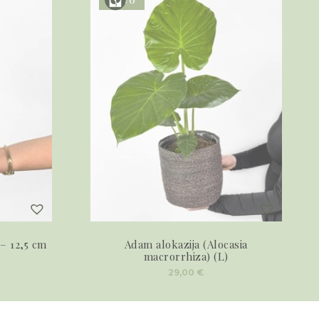
– 12,5 cm
Adam alokazija (Alocasia
macrorrhiza) (L)
29,00
€