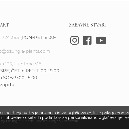
AKT
ZABAVNE STVARI
 724 385
(PON-PET: 8:00-
fo@dzungla-plants.com
a 135, Ljubljana Vič
SRE, ČET in PET: 11:00-19:00
n SOB: 9:00-15:00
zaprto
izboljšanje vašega brskanja in za oglaševanje, ki je prilagojeno 
ov in obdelavo osebnih podatkov za personalizirano oglaševanje. V
 by Džungla &
Matic Korošec
, Florjan Ostrožnik