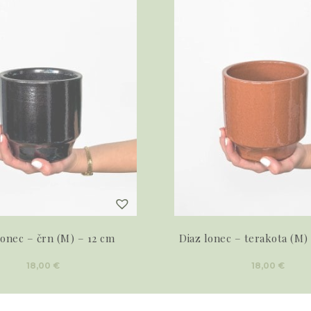
lonec – črn (M) – 12 cm
Diaz lonec – terakota (M) 
18,00
€
18,00
€