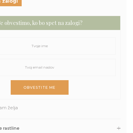
 zalogi
e obvestimo, ko bo spet na zalogi?
am želja
 rastline