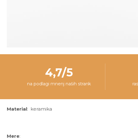
4,7/5
na podlagi mnenj naših strank
ra
Material
: keramika
Mere
: