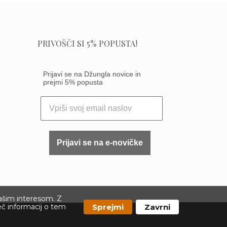
PRIVOŠČI SI 5% POPUSTA!
Prijavi se na Džungla novice in
prejmi 5% popusta
Prijavi se na e-novičke
vašim interesom. Z
Sprejmi
Zavrni
eč informacij o tem