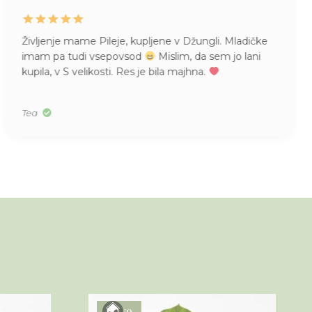
Življenje mame Pileje, kupljene v Džungli. Mladičke
imam pa tudi vsepovsod
Mislim, da sem jo lani
kupila, v S velikosti. Res je bila majhna.
Tea
Novo