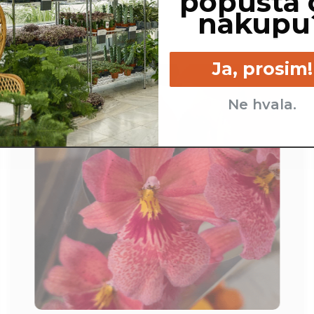
popusta 
nakupu
Ja, prosim!
Ne hvala.