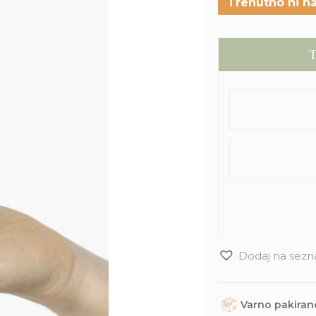
Trenutno ni na
T
Dodaj na sezn
Varno pakirane