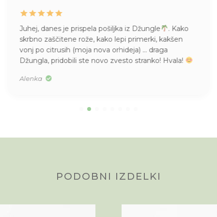
Juhej, danes je prispela pošiljka iz Džungle
. Kako
skrbno zaščitene rože, kako lepi primerki, kakšen
vonj po citrusih (moja nova orhideja) … draga
Džungla, pridobili ste novo zvesto stranko! Hvala!
Alenka
PODOBNI IZDELKI