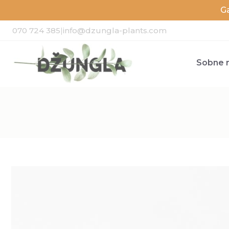
G
070 724 385
|
info@dzungla-plants.com
Sobne r