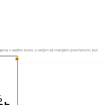
ajena v sadilni lonec z večjim ali manjšim premerom, kot
%