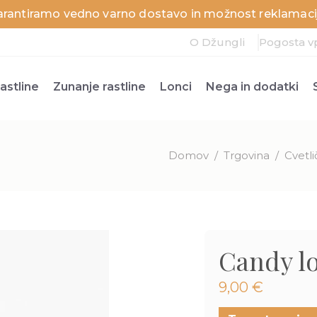
arantiramo vedno varno dostavo in možnost reklamacij
O Džungli
Pogosta v
astline
Zunanje rastline
Lonci
Nega in dodatki
Domov
/
Trgovina
/
Cvetli
Candy lo
9,00
€