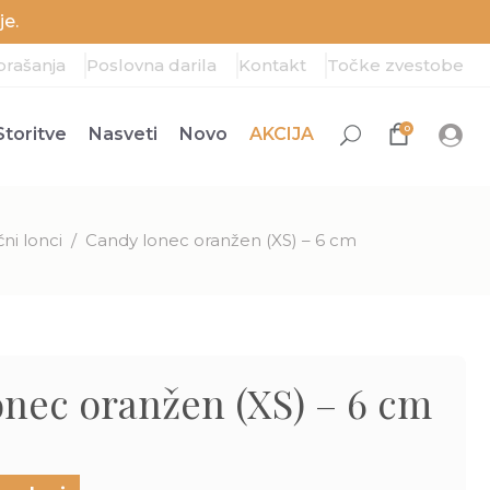
e.
prašanja
Poslovna darila
Kontakt
Točke zvestobe
0
Storitve
Nasveti
Novo
AKCIJA
čni lonci
/
Candy lonec oranžen (XS) – 6 cm
nec oranžen (XS) – 6 cm