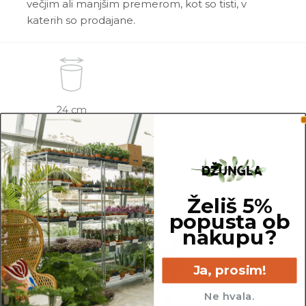
večjim ali manjšim premerom, kot so tisti, v
katerih so prodajane.
24 cm
Želiš 5%
popusta ob
nakupu?
Ja, prosim!
Ne hvala.