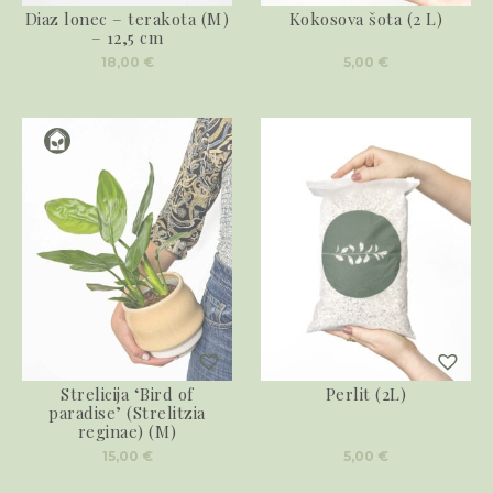
Diaz lonec – terakota (M)
Kokosova šota (2 L)
– 12,5 cm
18,00
€
5,00
€
Strelicija ‘Bird of
Perlit (2L)
paradise’ (Strelitzia
reginae) (M)
15,00
€
5,00
€