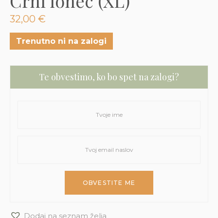
Črni lonec (XL)
3D tiskani lonci
Preberi prispevek
,00
€
32,00
€
Dodaj v košarico
Trenutno ni na zalogi
Te obvestimo, ko bo spet na zalogi?
Dodaj na seznam želja