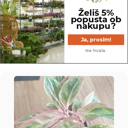
Želiš 5%
popusta ob
nakupu?
23 cm
Ja, prosim!
Ne hvala.