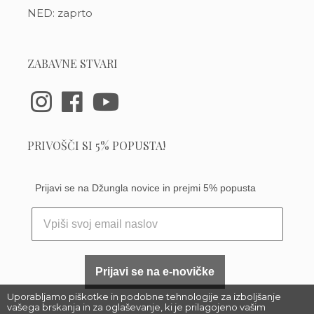
NED: zaprto
ZABAVNE STVARI
PRIVOŠČI SI 5% POPUSTA!
Prijavi se na Džungla novice in prejmi 5% popusta
Prijavi se na e-novičke
Uporabljamo piškotke in podobne tehnologije za izboljšanje
vašega brskanja in za oglaševanje, ki je prilagojeno vašim