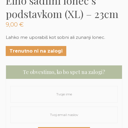
Elho sadilni lonec s
3D tiskani lonci
Preberi prispevek
,00
€
podstavkom (XL) – 23cm
Dodaj v košarico
9,00
€
Lahko me uporabiš kot sobni ali zunanji lonec.
Trenutno ni na zalogi
Te obvestimo, ko bo spet na zalogi?