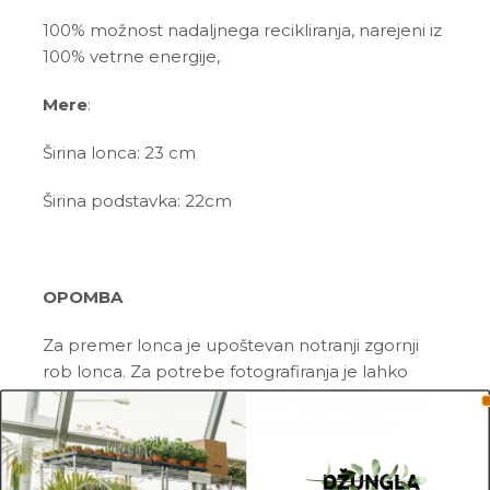
100% možnost nadaljnega recikliranja, narejeni iz
100% vetrne energije,
Mere
:
Širina lonca: 23 cm
Širina podstavka: 22cm
OPOMBA
Za premer lonca je upoštevan notranji zgornji
rob lonca. Za potrebe fotografiranja je lahko
katera izmed rastlin presajena v sadilni lonec z
večjim ali manjšim premerom, kot so tisti, v
katerih so prodajane.