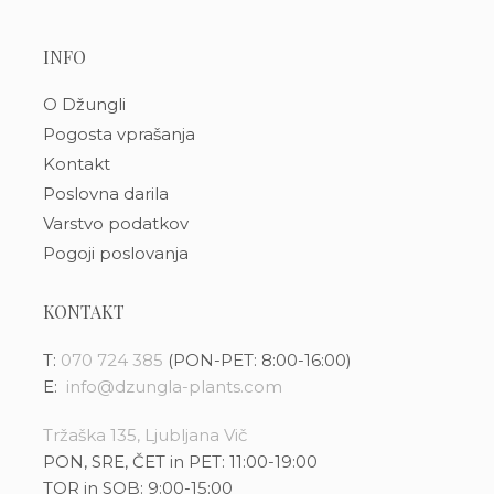
INFO
O Džungli
Pogosta vprašanja
Kontakt
Poslovna darila
Varstvo podatkov
Pogoji poslovanja
KONTAKT
T:
070 724 385
(PON-PET: 8:00-16:00)
E:
info@dzungla-plants.com
Tržaška 135, Ljubljana Vič
PON, SRE, ČET in PET: 11:00-19:00
TOR in SOB: 9:00-15:00