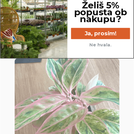
Želiš 5%
12.5 cm
popusta ob
nakupu?
Ja, prosim!
Ne hvala.