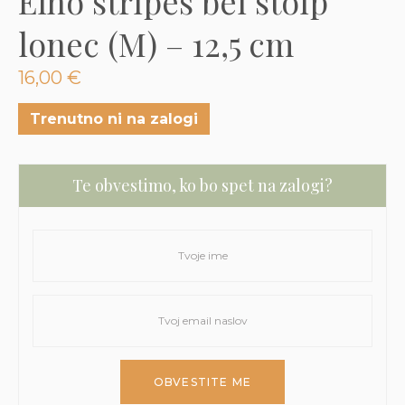
Elho stripes bel stolp
3D tiskani lonci
Preberi prispevek
,00
€
lonec (M) – 12,5 cm
Dodaj v košarico
16,00
€
Trenutno ni na zalogi
Te obvestimo, ko bo spet na zalogi?