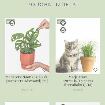
PODOBNI IZDELKI
Novo
Novo
Monstera ‘Monkey Mask’
Mačja trava
(Monstera adansonii) (M)
‘Zumula'(Cyperus
alternifolius) (M)
15,00
€
6,00
€