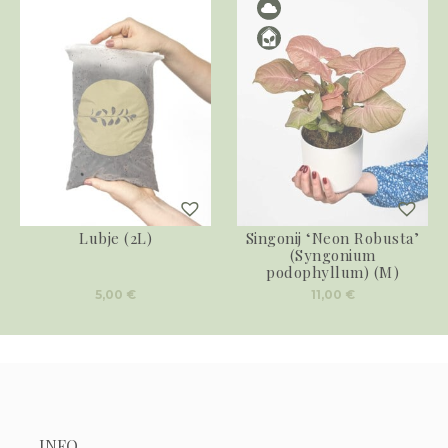
Lubje (2L)
Singonij ‘Neon Robusta’
(Syngonium
podophyllum) (M)
5,00
€
11,00
€
INFO