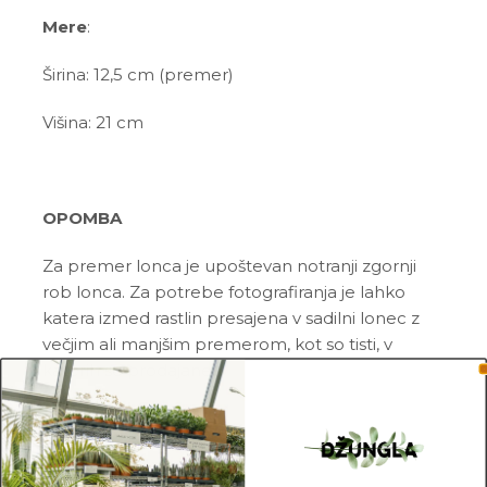
Mere
:
Širina: 12,5 cm
(premer)
Višina: 21 cm
OPOMBA
Za premer lonca je upoštevan notranji zgornji
rob lonca. Za potrebe fotografiranja je lahko
katera izmed rastlin presajena v sadilni lonec z
večjim ali manjšim premerom, kot so tisti, v
katerih so prodajane.