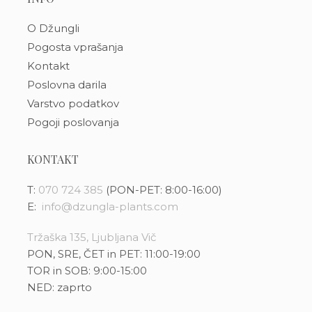
O Džungli
Pogosta vprašanja
Kontakt
Poslovna darila
Varstvo podatkov
Pogoji poslovanja
KONTAKT
T:
070 724 385
(PON-PET: 8:00-16:00)
E:
info@dzungla-plants.com
Tržaška 135, Ljubljana Vič
PON, SRE, ČET in PET: 11:00-19:00
TOR in SOB: 9:00-15:00
NED: zaprto