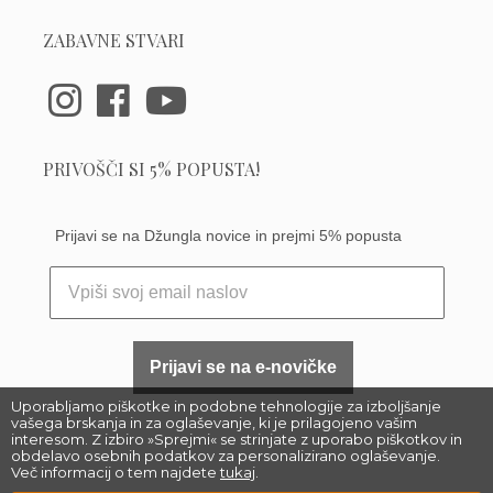
ZABAVNE STVARI
PRIVOŠČI SI 5% POPUSTA!
Prijavi se na Džungla novice in prejmi 5% popusta
Prijavi se na e-novičke
Uporabljamo piškotke in podobne tehnologije za izboljšanje
vašega brskanja in za oglaševanje, ki je prilagojeno vašim
interesom. Z izbiro »Sprejmi« se strinjate z uporabo piškotkov in
obdelavo osebnih podatkov za personalizirano oglaševanje.
Več informacij o tem najdete
tukaj
.