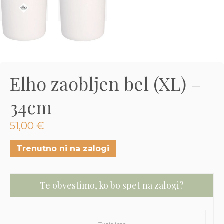
3D tiskani lonci
Preberi prispevek
,00
€
Dodaj v košarico
Elho zaobljen bel (XL) –
34cm
51,00
€
Trenutno ni na zalogi
Te obvestimo, ko bo spet na zalogi?