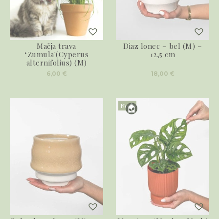
Mačja trava
Diaz lonec – bel (M) –
‘Zumula'(Cyperus
12,5 cm
alternifolius) (M)
6,00
€
18,00
€
Novo