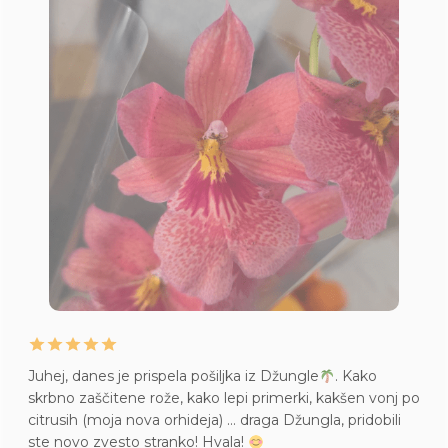
Juhej, danes je prispela pošiljka iz Džungle
. Kako
skrbno zaščitene rože, kako lepi primerki, kakšen vonj po
citrusih (moja nova orhideja) … draga Džungla, pridobili
ste novo zvesto stranko! Hvala!