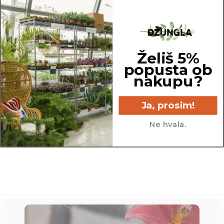
Za premer lonca je upoštevan notranji zgornji
rob lonca. Za potrebe fotografiranja je lahko
katera izmed rastlin presajena v sadilni lonec z
večjim ali manjšim premerom, kot so tisti, v
Želiš 5%
katerih so prodajane.
popusta ob
nakupu?
Ja, prosim!
34 cm
Ne hvala.