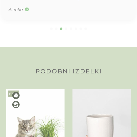
Alenka
PODOBNI IZDELKI
Novo