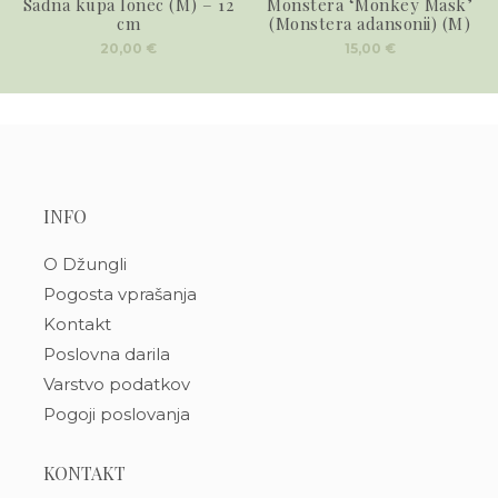
Sadna kupa lonec (M) – 12
Monstera ‘Monkey Mask’
cm
(Monstera adansonii) (M)
20,00
€
15,00
€
INFO
O Džungli
Pogosta vprašanja
Kontakt
Poslovna darila
Varstvo podatkov
Pogoji poslovanja
KONTAKT