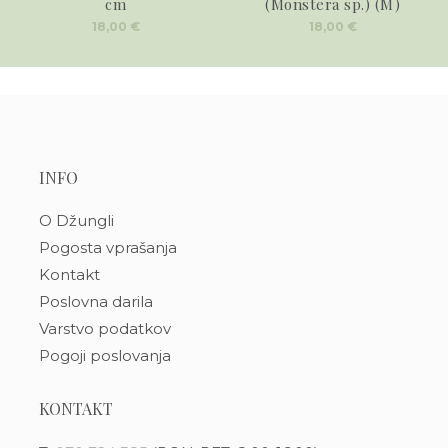
cm
(Monstera sp.) (M)
18,00
€
18,00
€
INFO
O Džungli
Pogosta vprašanja
Kontakt
Poslovna darila
Varstvo podatkov
Pogoji poslovanja
KONTAKT