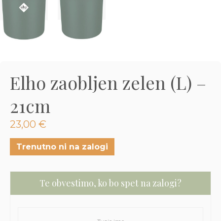
3D tiskani lonci
Preberi prispevek
,00
€
Dodaj v košarico
Elho zaobljen zelen (L) –
21cm
23,00
€
Trenutno ni na zalogi
Te obvestimo, ko bo spet na zalogi?