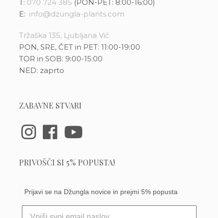
T:
070 724 385
(PON-PET: 8:00-16:00)
E:
info@dzungla-plants.com
Tržaška 135, Ljubljana Vič
PON, SRE, ČET in PET: 11:00-19:00
TOR in SOB: 9:00-15:00
NED: zaprto
ZABAVNE STVARI
PRIVOŠČI SI 5% POPUSTA!
Prijavi se na Džungla novice in prejmi 5% popusta