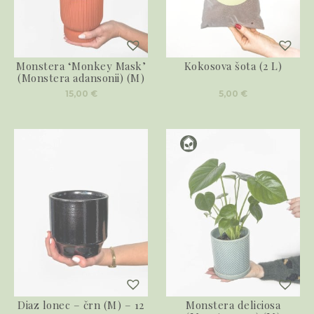
Monstera ‘Monkey Mask’
Kokosova šota (2 L)
(Monstera adansonii) (M)
15,00
€
5,00
€
Diaz lonec – črn (M) – 12
Monstera deliciosa