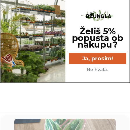
Za premer lonca je upoštevan notranji zgornji
rob lonca. Za potrebe fotografiranja je lahko
katera izmed rastlin presajena v sadilni lonec z
večjim ali manjšim premerom, kot so tisti, v
Želiš 5%
katerih so prodajane.
popusta ob
nakupu?
Ja, prosim!
21 cm
Ne hvala.