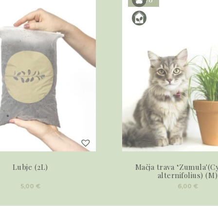
Lubje (2L)
Mačja trava ‘Zumula'(C
alternifolius) (M)
5,00
€
6,00
€