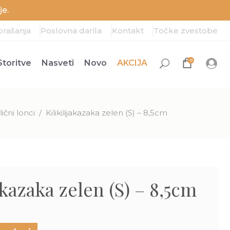
e.
prašanja
Poslovna darila
Kontakt
Točke zvestobe
0
Storitve
Nasveti
Novo
AKCIJA
ični lonci
/
Kilikilijakazaka zelen (S) – 8,5cm
akazaka zelen (S) – 8,5cm