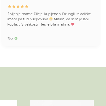
Življenje mame Pileje, kupljene v Džungli. Mladičke
imam pa tudi vsepovsod
Mislim, da sem jo lani
kupila, v S velikosti. Res je bila majhna.
Tea