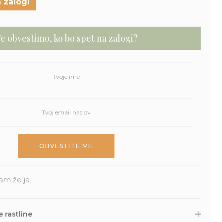
 zalogi
e obvestimo, ko bo spet na zalogi?
am želja
 rastline