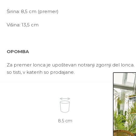
Širina: 8,5 cm (premer)
Višina: 13,5 cm
OPOMBA
Za premer lonca je upoštevan notranji zgornji del lonca. 
so tisti, v katerih so prodajane.
8.5 cm