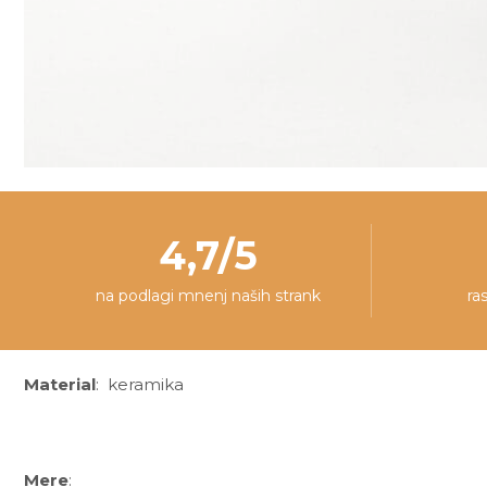
4,7/5
na podlagi mnenj naših strank
ra
Material
: keramika
Mere
: