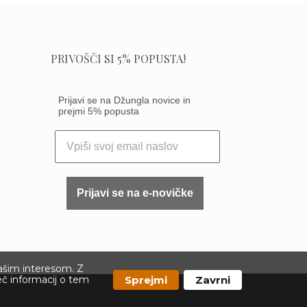
PRIVOŠČI SI 5% POPUSTA!
Prijavi se na Džungla novice in
prejmi 5% popusta
Prijavi se na e-novičke
vašim interesom. Z
Sprejmi
Zavrni
eč informacij o tem