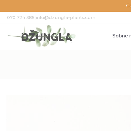
G
070 724 385
|
info@dzungla-plants.com
Sobne r