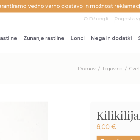
arantiramo vedno varno dostavo in možnost reklamacij
O Džungli
Pogosta v
astline
Zunanje rastline
Lonci
Nega in dodatki
Domov
/
Trgovina
/
Cvetl
Kilikilij
8,00
€