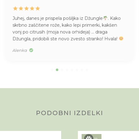
Juhej, danes je prispela pošiljka iz Džungle
. Kako
skrbno zaščitene rože, kako lepi primerki, kakšen
vonj po citrusih (moja nova orhideja) … draga
Džungla, pridobili ste novo zvesto stranko! Hvala!
Alenka
PODOBNI IZDELKI
Novo