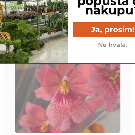
popusta 
nakupu
Ja, prosim!
Ne hvala.