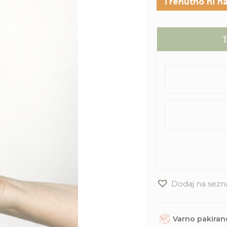
Trenutno ni na
T
Dodaj na sezn
Varno pakirane