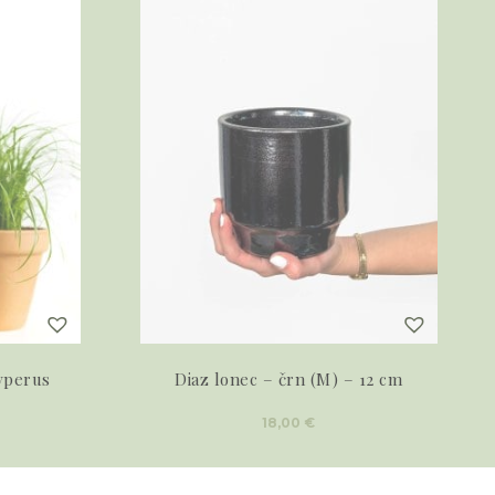
yperus
Diaz lonec – črn (M) – 12 cm
18,00
€