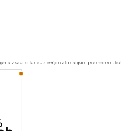
ajena v sadilni lonec z večjim ali manjšim premerom, kot
%