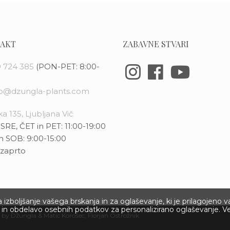
AKT
ZABAVNE STVARI
 724 385
(PON-PET: 8:00-
fo@dzungla-plants.com
a 135, Ljubljana Vič
SRE, ČET in PET: 11:00-19:00
n SOB: 9:00-15:00
zaprto
izboljšanje vašega brskanja in za oglaševanje, ki je prilagojeno 
ov in obdelavo osebnih podatkov za personalizirano oglaševanje. V
 by Džungla &
Matic Korošec
, Florjan Ostrožnik