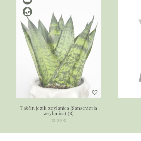
Taščin jezik zeylanica (Sansevieria
zeylanica) (S)
12,00
€