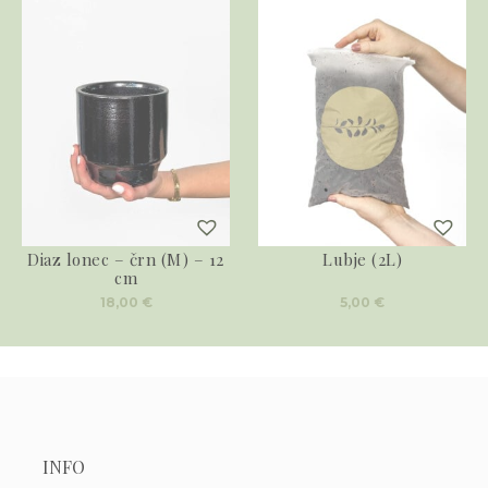
Diaz lonec – črn (M) – 12
Lubje (2L)
cm
18,00
€
5,00
€
INFO