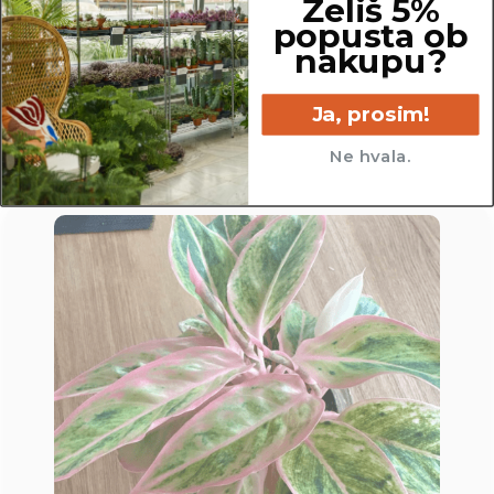
Želiš 5%
15.5 cm
popusta ob
nakupu?
Ja, prosim!
Ne hvala.