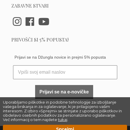
ZABAVNE STVARI
PRIVOŠČI SI 5% POPUSTA!
Prijavi se na Džungla novice in prejmi 5% popusta
Prijavi se na e-novičke
Uporabljamo piškotke in podobne tehnologije za izboljšanje
vašega brskanja in za oglaševanje, ki je prilagojeno vašim
interesom. Z izbiro »Sprejmi« se strinjate z uporabo piškotkov in
obdelavo osebnih podatkov za personalizirano oglaševanje.
Več informacij o tem najdete
tukaj
.
Sprejmi