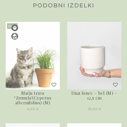
PODOBNI IZDELKI
Novo
Mačja trava
Diaz lonec – bel (M) –
‘Zumula'(Cyperus
12,5 cm
alternifolius) (M)
6,00
€
18,00
€