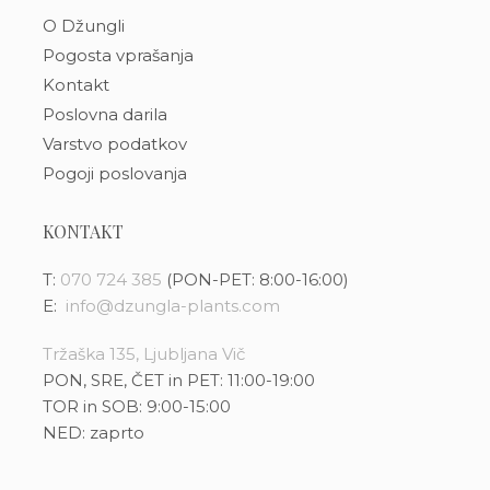
O Džungli
Pogosta vprašanja
Kontakt
Poslovna darila
Varstvo podatkov
Pogoji poslovanja
KONTAKT
T:
070 724 385
(PON-PET: 8:00-16:00)
E:
info@dzungla-plants.com
Tržaška 135, Ljubljana Vič
PON, SRE, ČET in PET: 11:00-19:00
TOR in SOB: 9:00-15:00
NED: zaprto