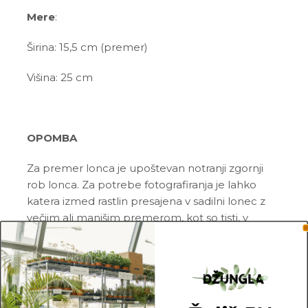
Mere
:
Širina: 15,5 cm (premer)
Višina: 25 cm
OPOMBA
Za premer lonca je upoštevan notranji zgornji
rob lonca. Za potrebe fotografiranja je lahko
katera izmed rastlin presajena v sadilni lonec z
večjim ali manjšim premerom, kot so tisti, v
katerih so prodajane.