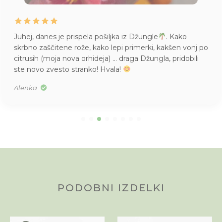
Juhej, danes je prispela pošiljka iz Džungle
. Kako
skrbno zaščitene rože, kako lepi primerki, kakšen vonj po
citrusih (moja nova orhideja) … draga Džungla, pridobili
ste novo zvesto stranko! Hvala!
Alenka
PODOBNI IZDELKI