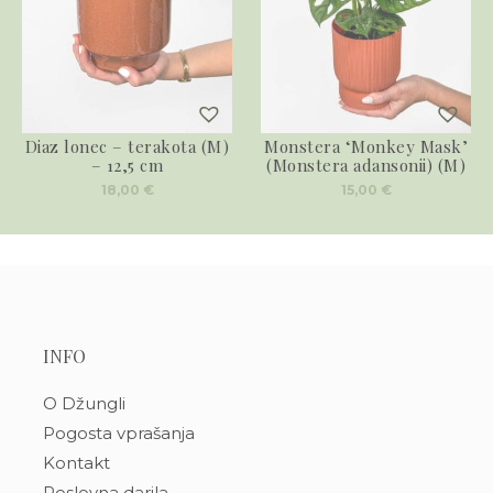
Diaz lonec – terakota (M)
Monstera ‘Monkey Mask’
– 12,5 cm
(Monstera adansonii) (M)
18,00
€
15,00
€
INFO
O Džungli
Pogosta vprašanja
Kontakt
Poslovna darila