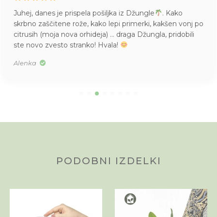
Juhej, danes je prispela pošiljka iz Džungle
. Kako
skrbno zaščitene rože, kako lepi primerki, kakšen vonj po
citrusih (moja nova orhideja) … draga Džungla, pridobili
ste novo zvesto stranko! Hvala!
Alenka
PODOBNI IZDELKI