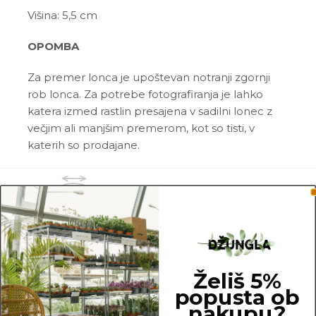
Višina: 5,5 cm
OPOMBA
Za premer lonca je upoštevan notranji zgornji
rob lonca. Za potrebe fotografiranja je lahko
katera izmed rastlin presajena v sadilni lonec z
večjim ali manjšim premerom, kot so tisti, v
katerih so prodajane.
6 cm
Želiš 5%
popusta ob
nakupu?