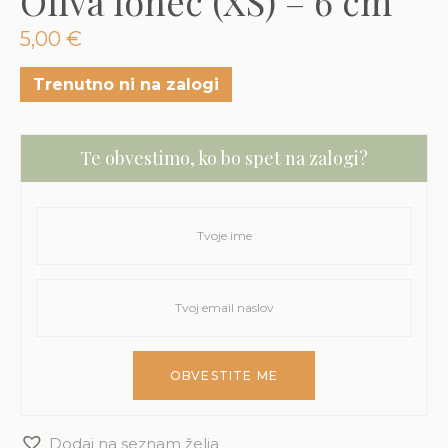
Oliva lonec (XS) – 6 cm
3D tiskani lonci
Preberi prispevek
,00
€
5,00
€
Dodaj v košarico
Trenutno ni na zalogi
Te obvestimo, ko bo spet na zalogi?
Dodaj na seznam želja