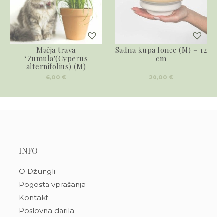
Mačja trava
Sadna kupa lonec (M) – 12
‘Zumula'(Cyperus
cm
alternifolius) (M)
6,00
€
20,00
€
INFO
O Džungli
Pogosta vprašanja
Kontakt
Poslovna darila