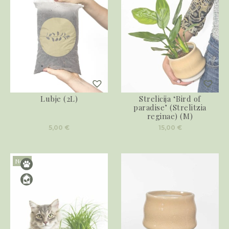
Lubje (2L)
Strelicija ‘Bird of
paradise’ (Strelitzia
reginae) (M)
5,00
€
15,00
€
Novo