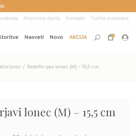
e.
prašanja
Poslovna darila
Kontakt
Točke zvestobe
0
Storitve
Nasveti
Novo
AKCIJA
ični lonci
/
Reliefni rjavi lonec (M) – 15,5 cm
rjavi lonec (M) – 15,5 cm