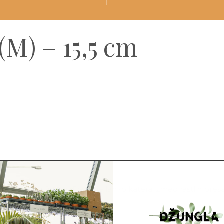
 (M) – 15,5 cm
Za potrebe fotografiranja je lahko katera izmed rastlin pres