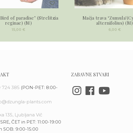
 ‘Bird of paradise’ (Strelitzia
Mačja trava ‘Zumula'(C
reginae) (M)
alternifolius) (M)
15,00
€
6,00
€
AKT
ZABAVNE STVARI
 724 385
(PON-PET: 8:00-
fo@dzungla-plants.com
a 135, Ljubljana Vič
SRE, ČET in PET: 11:00-19:00
n SOB: 9:00-15:00