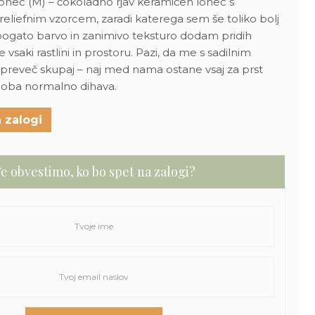
 lonec (M) – čokoladno rjav keramičen lonec s
reliefnim vzorcem, zaradi katerega sem še toliko bolj
bogato barvo in zanimivo teksturo dodam pridih
 vsaki rastlini in prostoru. Pazi, da me s sadilnim
 preveč skupaj – naj med nama ostane vsaj za prst
o oba normalno dihava.
 zalogi
e obvestimo, ko bo spet na zalogi?