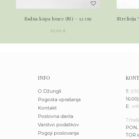
Sadna kupa lonec (M) – 12 cm
Strelicija
20,00
€
INFO
KONT
O Džungli
T:
070
16:00)
Pogosta vprašanja
E:
in
Kontakt
Poslovna darila
Tržašk
Varstvo podatkov
PON, 
Pogoji poslovanja
TOR i