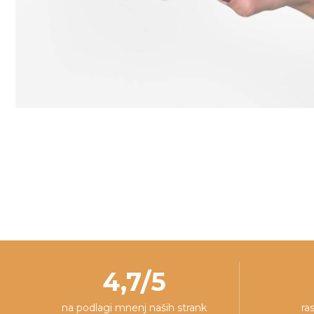
4,7/5
na podlagi mnenj naših strank
ra