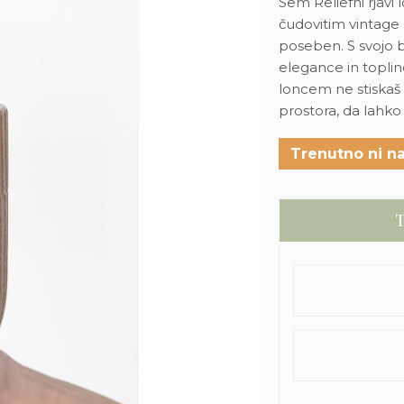
Sem Reliefni rjavi
čudovitim vintage 
poseben. S svojo 
elegance in topline
loncem ne stiskaš
prostora, da lahk
Trenutno ni na
T