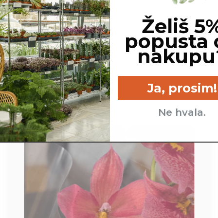
Želiš 5
popusta 
nakupu
Ja, prosim!
Ne hvala.