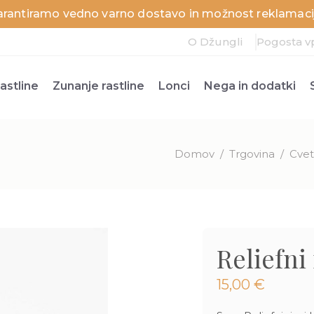
arantiramo vedno varno dostavo in možnost reklamacij
O Džungli
Pogosta v
astline
Zunanje rastline
Lonci
Nega in dodatki
Domov
/
Trgovina
/
Cvetl
Reliefni 
15,00
€