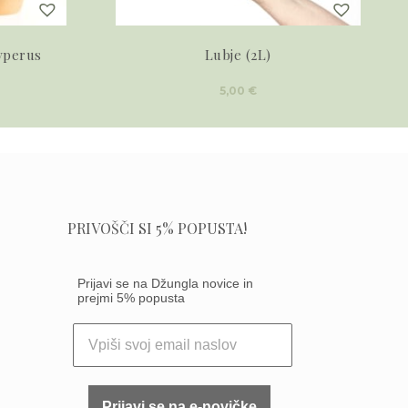
yperus
Lubje (2L)
5,00
€
PRIVOŠČI SI 5% POPUSTA!
Prijavi se na Džungla novice in
prejmi 5% popusta
Prijavi se na e-novičke