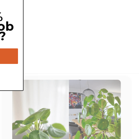
%
ob
?