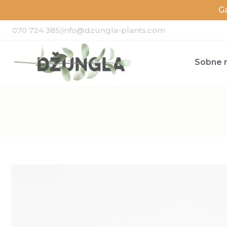
G
070 724 385
|
info@dzungla-plants.com
Sobne r