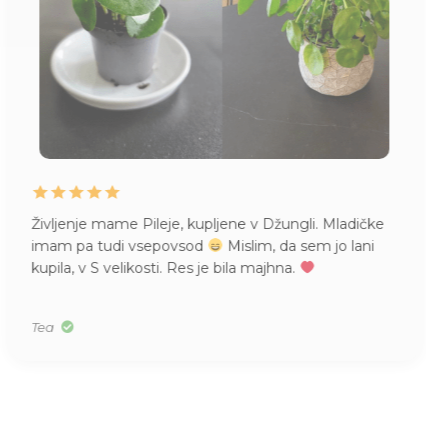
Življenje mame Pileje, kupljene v Džungli. Mladičke
imam pa tudi vsepovsod
Mislim, da sem jo lani
kupila, v S velikosti. Res je bila majhna.
Tea