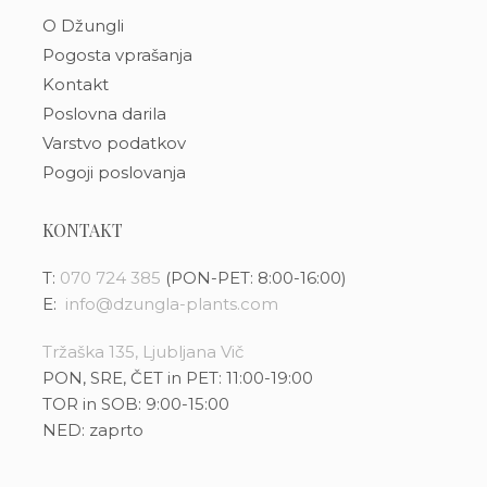
O Džungli
Pogosta vprašanja
Kontakt
Poslovna darila
Varstvo podatkov
Pogoji poslovanja
KONTAKT
T:
070 724 385
(PON-PET: 8:00-16:00)
E:
info@dzungla-plants.com
Tržaška 135, Ljubljana Vič
PON, SRE, ČET in PET: 11:00-19:00
TOR in SOB: 9:00-15:00
NED: zaprto