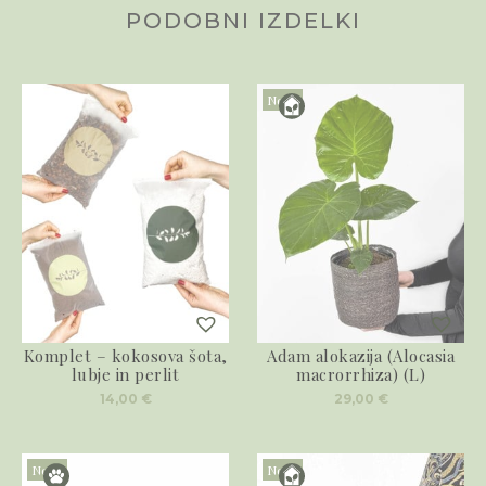
PODOBNI IZDELKI
Novo
Komplet – kokosova šota,
Adam alokazija (Alocasia
lubje in perlit
macrorrhiza) (L)
14,00
€
29,00
€
Novo
Novo