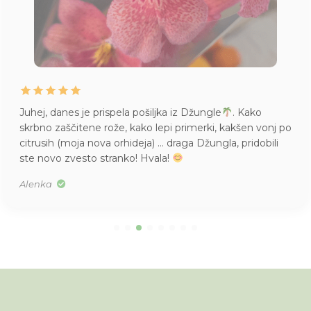
danes je prispela pošiljka iz Džungle
. Kako
Življ
 zaščitene rože, kako lepi primerki, kakšen vonj po
imam
ih (moja nova orhideja) … draga Džungla, pridobili
v S v
vo zvesto stranko! Hvala!
a
Tea