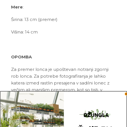
Mere
:
Širina: 13 cm (premer)
Višina: 14 cm
OPOMBA
Za premer lonca je upoštevan notranji zgornji
rob lonca. Za potrebe fotografiranja je lahko
katera izmed rastlin presajena v sadilni lonec z
večjim ali manjšim premerom, kot so tisti, v
katerih so prodajane.