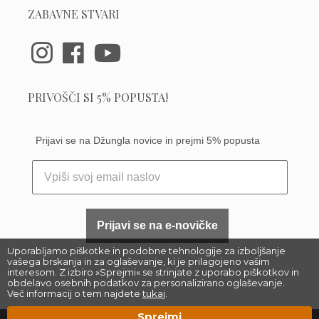
ZABAVNE STVARI
PRIVOŠČI SI 5% POPUSTA!
Prijavi se na Džungla novice in prejmi 5% popusta
Prijavi se na e-novičke
Uporabljamo piškotke in podobne tehnologije za izboljšanje
vašega brskanja in za oglaševanje, ki je prilagojeno vašim
interesom. Z izbiro »Sprejmi« se strinjate z uporabo piškotkov in
obdelavo osebnih podatkov za personalizirano oglaševanje.
Več informacij o tem najdete
tukaj
.
Sprejmi