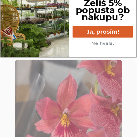
Želiš 5%
popusta ob
13 cm
nakupu?
Ja, prosim!
Ne hvala.