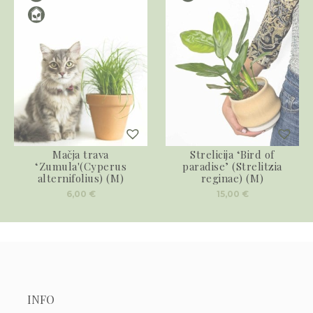
Mačja trava
Strelicija ‘Bird of
‘Zumula'(Cyperus
paradise’ (Strelitzia
alternifolius) (M)
reginae) (M)
6,00
€
15,00
€
INFO