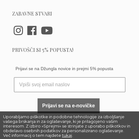
ZABAVNE STVARI
PRIVOŠČI SI 5% POPUSTA!
Prijavi se na Džungla novice in prejmi 5% popusta
Prijavi se na e-novičke
Uporabljamo piškotke in podobne tehnologije za izboljšanje
vašega brskanja in za oglaševanje, ki je prilagojeno vašim
interesom. Z izbiro »Sprejmi« se strinjate z uporabo piškotkov in
obdelavo osebnih podatkov za personalizirano oglaševanje.
Več informacij o tem najdete
tukaj
.