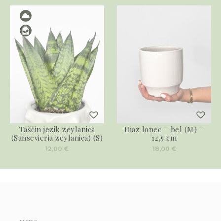
Taščin jezik zeylanica
Diaz lonec – bel (M) –
(Sansevieria zeylanica) (S)
12,5 cm
12,00
€
18,00
€