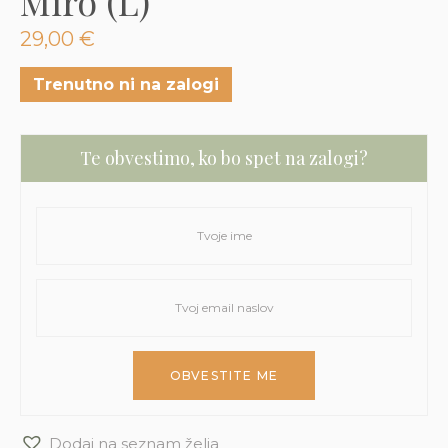
Miro (L)
3D tiskani lonci
Preberi prispevek
,00
€
29,00
€
Dodaj v košarico
Trenutno ni na zalogi
Te obvestimo, ko bo spet na zalogi?
Dodaj na seznam želja