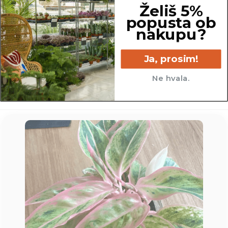
Želiš 5%
popusta ob
nakupu?
19 cm
Ja, prosim!
Ne hvala.