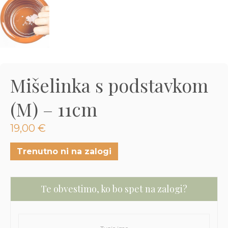
3D tiskani lonci
Preberi prispevek
,00
€
Dodaj v košarico
Mišelinka s podstavkom
(M) – 11cm
19,00
€
Trenutno ni na zalogi
Te obvestimo, ko bo spet na zalogi?