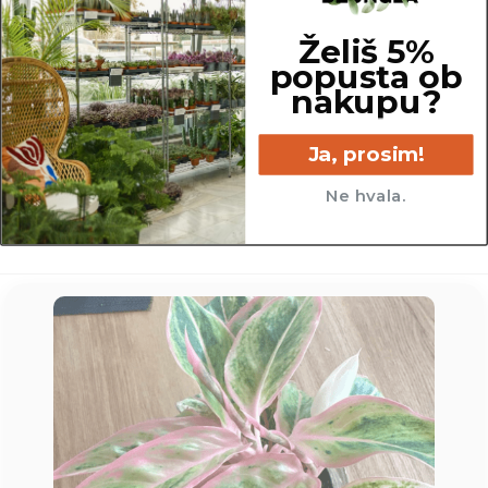
Želiš 5%
popusta ob
nakupu?
11 cm
Ja, prosim!
Ne hvala.