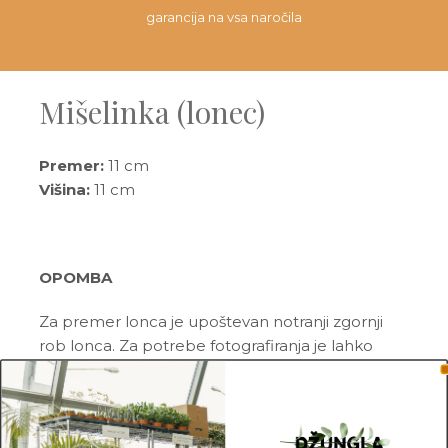
garancija na vsa naročila
Mišelinka (lonec)
Premer:
11 cm
Višina:
11 cm
OPOMBA
Za premer lonca je upoštevan notranji zgornji
rob lonca. Za potrebe fotografiranja je lahko
katera izmed rastlin presajena v sadilni lonec z
večjim ali manjšim premerom, kot so tisti, v
katerih so prodajane.