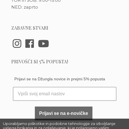
TOR in SOB: 9:00-15:00
NED: zaprto
ZABAVNE STVARI
PRIVOŠČI SI 5% POPUSTA!
Prijavi se na Džungla novice in prejmi 5% popusta
Prijavi se na e-novičke
Uporabljamo piškotke in podobne tehnologije za izboljšanje
vašega brskanja in za oglaševanje, ki je prilagojeno vašim