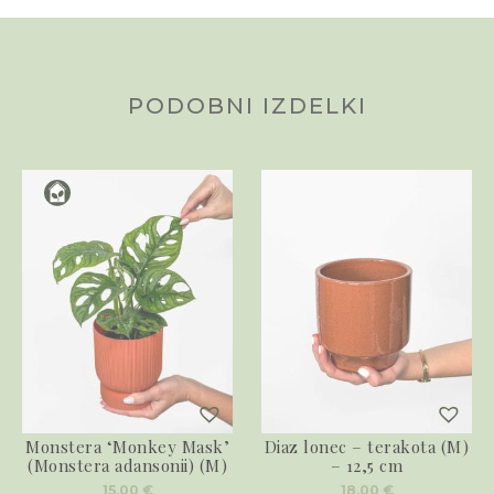
PODOBNI IZDELKI
Monstera ‘Monkey Mask’
Diaz lonec – terakota (M)
(Monstera adansonii) (M)
– 12,5 cm
15,00
€
18,00
€