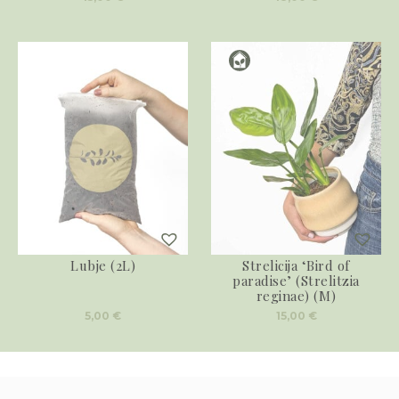
Lubje (2L)
Strelicija ‘Bird of
paradise’ (Strelitzia
reginae) (M)
5,00
€
15,00
€