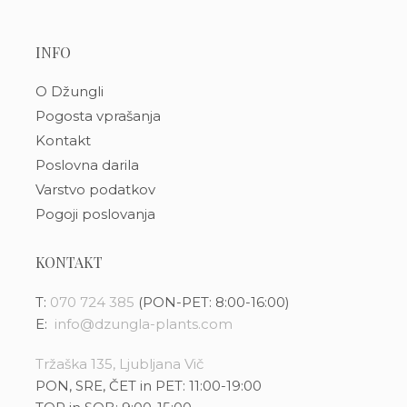
INFO
O Džungli
Pogosta vprašanja
Kontakt
Poslovna darila
Varstvo podatkov
Pogoji poslovanja
KONTAKT
T:
070 724 385
(PON-PET: 8:00-16:00)
E:
info@dzungla-plants.com
Tržaška 135, Ljubljana Vič
PON, SRE, ČET in PET: 11:00-19:00