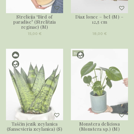
Strelicija ‘Bird of
Diaz lonec – bel (M) –
paradise’ (Strelitzia
12,5 cm
reginae) (M)
15,00
€
18,00
€
Novo
Taščin jezik zeylanica
Monstera deliciosa
(Sansevieria zeylanica) (S)
(Monstera sp.) (M)