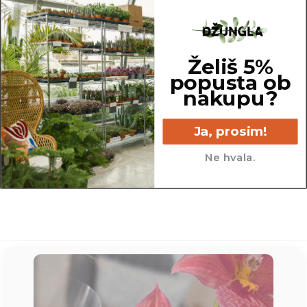
Širina: 17,5 cm (premer)
Višina: 17 cm
Želiš 5%
popusta ob
nakupu?
Ja, prosim!
17.5 cm
Ne hvala.