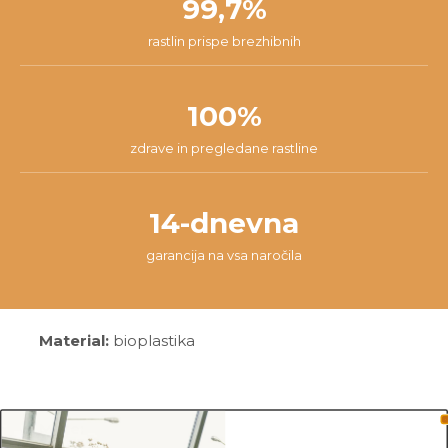
99,7%
rastlin prispe brezhibnih
100%
zdrave in pregledane rastline
14-dnevna
garancija na vsa naročila
Material:
bioplastika
Mere: