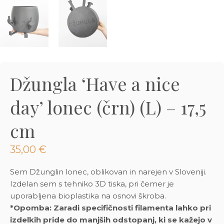
3D tiskani lonci
Preberi prispevek
,00
€
Dodaj v košarico
Džungla ‘Have a nice
day’ lonec (črn) (L) – 17,5
cm
35,00
€
Sem Džunglin lonec, oblikovan in narejen v Sloveniji.
Izdelan sem s tehniko 3D tiska, pri čemer je
uporabljena bioplastika na osnovi škroba.
*Opomba: Zaradi specifičnosti filamenta lahko pri
izdelkih pride do manjših odstopanj, ki se kažejo v