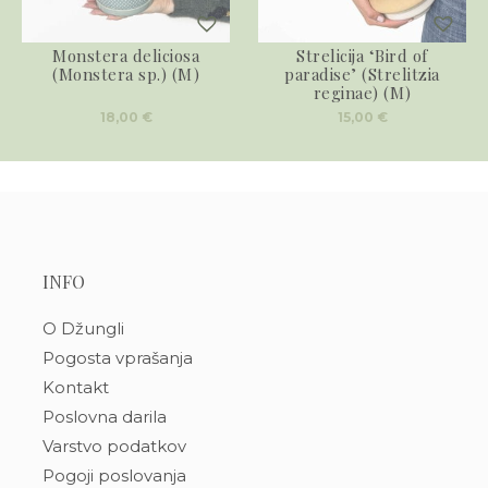
Monstera deliciosa
Strelicija ‘Bird of
(Monstera sp.) (M)
paradise’ (Strelitzia
reginae) (M)
18,00
€
15,00
€
INFO
O Džungli
Pogosta vprašanja
Kontakt
Poslovna darila
Varstvo podatkov
Pogoji poslovanja