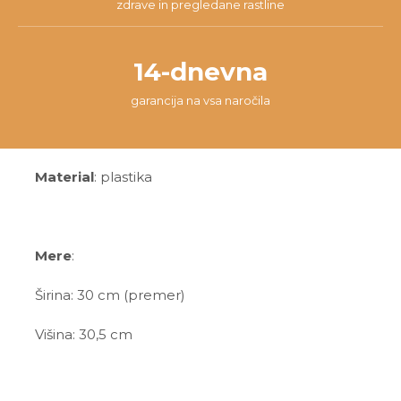
zdrave in pregledane rastline
14-dnevna
garancija na vsa naročila
Material
: plastika
Mere
:
Širina: 30 cm (premer)
Višina: 30,5 cm