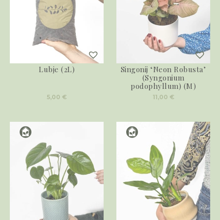
Lubje (2L)
Singonij ‘Neon Robusta’
(Syngonium
podophyllum) (M)
5,00
€
11,00
€