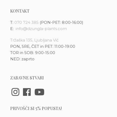
KONTAKT
T:
070 724 385
(PON-PET: 8:00-16:00)
E:
info@dzungla-plants.com
Tržaška 135, Ljubljana Vič
PON, SRE, ČET in PET: 11:00-19:00
TOR in SOB: 9:00-15:00
NED: zaprto
ZABAVNE STVARI
PRIVOŠČI SI 5% POPUSTA!