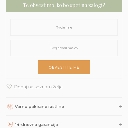
Te obvestimo, ko bo spet na zalogi?
Dodaj na seznam želja
Varno pakirane rastline
Rastline, dodatke in druge naročene izdelke skrbno
zapakiramo v varno in trajnostno embalažo. Nato so naravnost
14-dnevna garancija