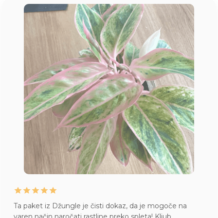
Ta paket iz Džungle je čisti dokaz, da je mogoče na
varen način naročati rastline preko spleta! Kljub