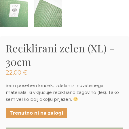
3D tiskani lonci
Preberi prispevek
,00
€
Dodaj v košarico
Reciklirani zelen (XL) –
30cm
22,00
€
Sem poseben lonček, izdelan iz inovativnega
materiala, ki vključuje reciklirano žagovino (les). Tako
sem veliko bolj okolju prijazen.
Trenutno ni na zalogi