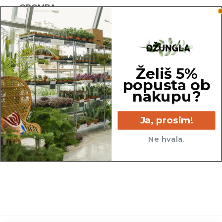
OPOMBA
Za premer lonca je upoštevan notranji zgornji
del lonca. Za potrebe fotografiranja je lahko
katera izmed rastlin presajena v sadilni lonec z
večjim ali manjšim premerom, kot so tisti, v
Želiš 5%
katerih so prodajane.
popusta ob
nakupu?
Ja, prosim!
Ne hvala.
30 cm