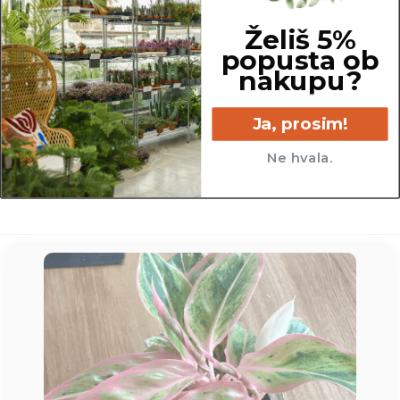
Želiš 5%
popusta ob
nakupu?
14.5 cm
Ja, prosim!
Ne hvala.