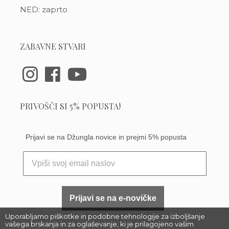
NED: zaprto
ZABAVNE STVARI
PRIVOŠČI SI 5% POPUSTA!
Prijavi se na Džungla novice in prejmi 5% popusta
Prijavi se na e-novičke
Uporabljamo piškotke in podobne tehnologije za izboljšanje
vašega brskanja in za oglaševanje, ki je prilagojeno vašim