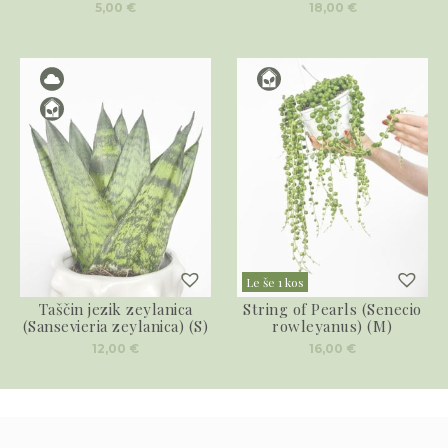
5,00
€
18,00
€
Le še 1 kos
Taščin jezik zeylanica
String of Pearls (Senecio
(Sansevieria zeylanica) (S)
rowleyanus) (M)
12,00
€
16,00
€