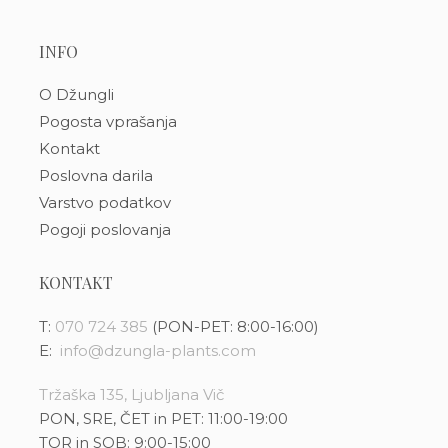
INFO
O Džungli
Pogosta vprašanja
Kontakt
Poslovna darila
Varstvo podatkov
Pogoji poslovanja
KONTAKT
T:
070 724 385
(PON-PET: 8:00-16:00)
E:
info@dzungla-plants.com
Tržaška 135, Ljubljana Vič
PON, SRE, ČET in PET: 11:00-19:00
TOR in SOB: 9:00-15:00