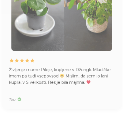
Življenje mame Pileje, kupljene v Džungli. Mladičke
imam pa tudi vsepovsod
Mislim, da sem jo lani
kupila, v S velikosti. Res je bila majhna.
Tea