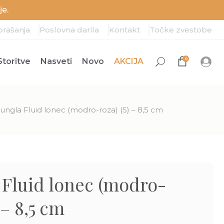
e.
prašanja
Poslovna darila
Kontakt
Točke zvestobe
0
Storitve
Nasveti
Novo
AKCIJA
ungla Fluid lonec (modro-roza) (S) – 8,5 cm
 Fluid lonec (modro-
 – 8,5 cm