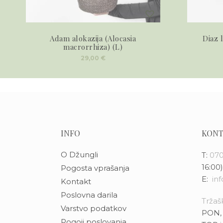
Adam alokazija (Alocasia
Diaz 
macrorrhiza) (L)
29,00
€
INFO
KONT
O Džungli
T:
070
16:00)
Pogosta vprašanja
E:
in
Kontakt
Poslovna darila
Tržašk
Varstvo podatkov
PON, 
Pogoji poslovanja