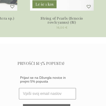
Le še 1 kos
tera sp.)
String of Pearls (Senecio
rowleyanus) (M)
16,00
€
PRIVOŠČI SI 5% POPUSTA!
Prijavi se na Džungla novice in
prejmi 5% popusta