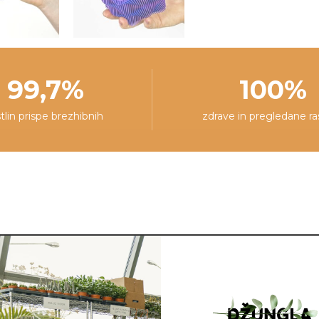
99,7%
100%
stlin prispe brezhibnih
zdrave in pregledane ra