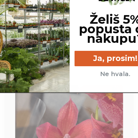
Želiš 5
popusta 
nakupu
Ja, prosim!
Ne hvala.