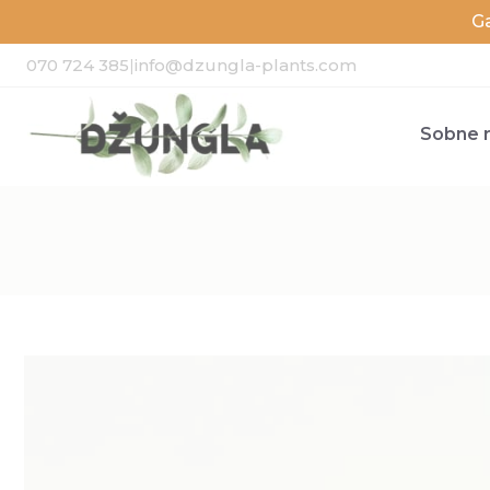
G
070 724 385
|
info@dzungla-plants.com
Sobne r