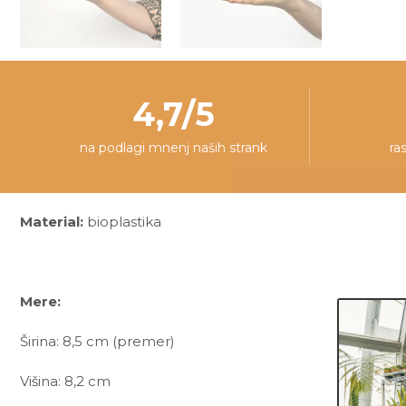
4,7/5
na podlagi mnenj naših strank
ra
Material:
bioplastika
Mere:
Širina: 8,5 cm (premer)
Višina: 8,2 cm