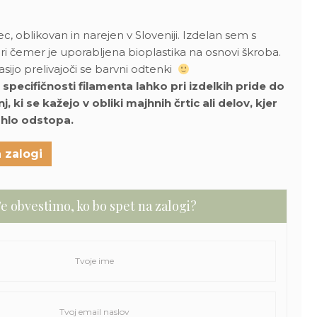
, oblikovan in narejen v Sloveniji. Izdelan sem s
pri čemer je uporabljena bioplastika na osnovi škroba.
krasijo prelivajoči se barvni odtenki
pecifičnosti filamenta lahko pri izdelkih pride do
 ki se kažejo v obliki majhnih črtic ali delov, kjer
hlo odstopa.
 zalogi
e obvestimo, ko bo spet na zalogi?