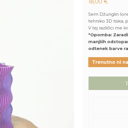
18,00
€
Sem Džunglin lonec
tehniko 3D tiska, 
V tej različici me 
*Opomba: Zaradi s
manjših odstopanj,
odtenek barve ra
Trenutno ni na
T