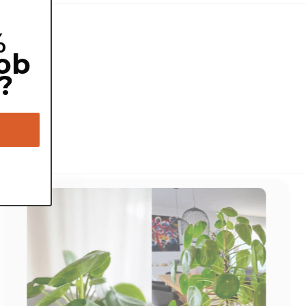
%
ob
?