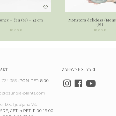
lonec – črn (M) – 12 cm
Monstera deliciosa (Mons
(M)
18,00
€
18,00
€
AKT
ZABAVNE STVARI
 724 385
(PON-PET: 8:00-
fo@dzungla-plants.com
a 135, Ljubljana Vič
SRE, ČET in PET: 11:00-19:00