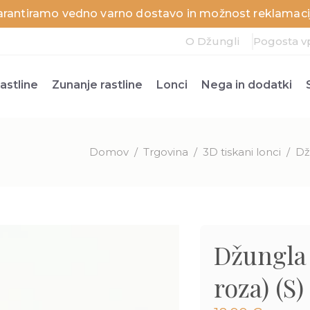
arantiramo vedno varno dostavo in možnost reklamacij
O Džungli
Pogosta v
astline
Zunanje rastline
Lonci
Nega in dodatki
Domov
/
Trgovina
/
3D tiskani lonci
/
Dž
Džungla
roza) (S)