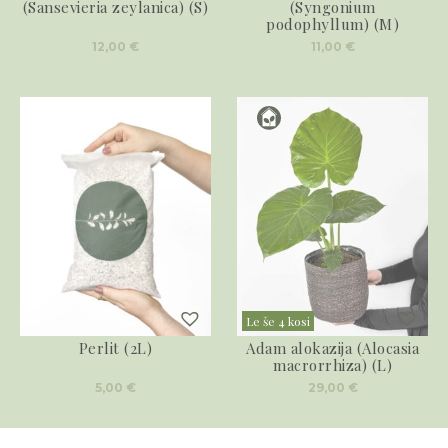
(Sansevieria zeylanica) (S)
(Syngonium
podophyllum) (M)
12,00
€
11,00
€
Le še 4 kosi
Perlit (2L)
Adam alokazija (Alocasia
macrorrhiza) (L)
5,00
€
29,00
€