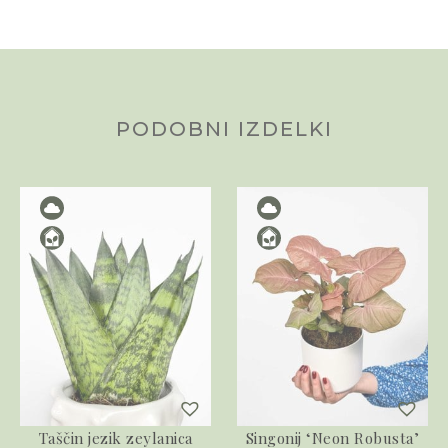
PODOBNI IZDELKI
Taščin jezik zeylanica
Singonij ‘Neon Robusta’