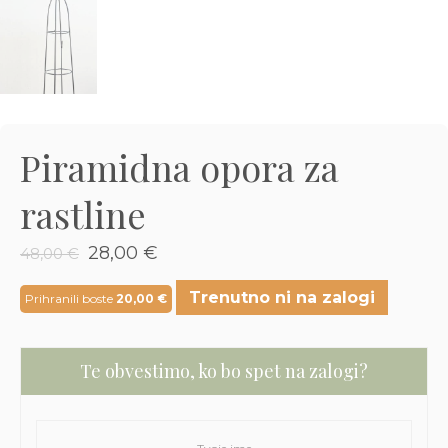
3D tiskani lonci
Preberi prispevek
,00
€
Dodaj v košarico
Piramidna opora za
rastline
Izvirna
Trenutna
28,00
€
48,00
€
cena
cena
je
je:
Trenutno ni na zalogi
Prihranili boste
20,00
€
bila:
28,00 €.
48,00 €.
Te obvestimo, ko bo spet na zalogi?