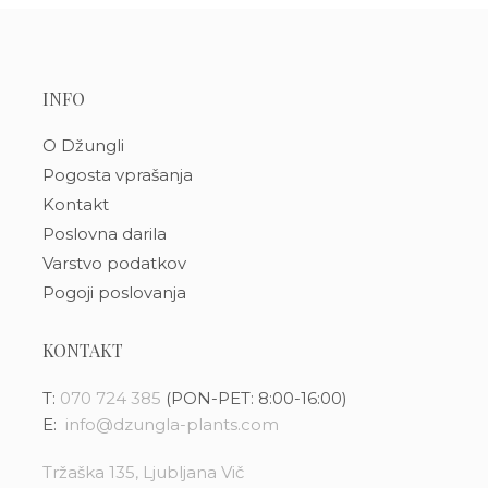
INFO
O Džungli
Pogosta vprašanja
Kontakt
Poslovna darila
Varstvo podatkov
Pogoji poslovanja
KONTAKT
T:
070 724 385
(PON-PET: 8:00-16:00)
E:
info@dzungla-plants.com
Tržaška 135, Ljubljana Vič