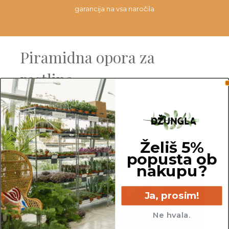
garancija na vsa naročila
Piramidna opora za
rastline
Dimenzije:
26.5 x 26.5 x 151 cm
Material:
železo
Želiš 5%
popusta ob
nakupu?
Ja, prosim!
Ne hvala.