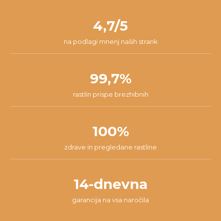
nam lahko pišeš na
info@dzungla-plants.com
in skupaj bomo
pakiranja.
našli najboljšo rešitev za tvojo situacijo.
4,7/5
na podlagi mnenj naših strank
99,7%
rastlin prispe brezhibnih
100%
zdrave in pregledane rastline
14-dnevna
garancija na vsa naročila