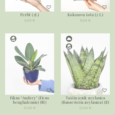
Perlit (2L)
Kokosova šota (2 L)
5,00
€
5,00
€
Fikus ‘Audrey’ (Ficus
Taščin jezik zeylanica
benghalensis) (M)
(Sansevieria zeylanica) (S)
12,00
€
12,00
€