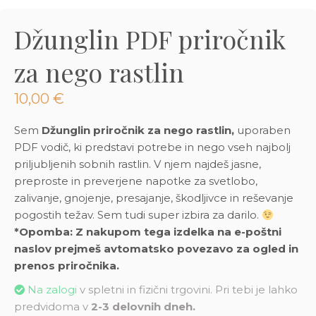
3D tiskani lonci
Preberi prispevek
,00
€
Džunglin PDF priročnik
Dodaj v košarico
za nego rastlin
10,00
€
Sem
Džunglin priročnik za nego rastlin,
uporaben
PDF vodič, ki predstavi potrebe in nego vseh najbolj
priljubljenih sobnih rastlin. V njem najdeš jasne,
preproste in preverjene napotke za svetlobo,
zalivanje, gnojenje, presajanje, škodljivce in reševanje
pogostih težav. Sem tudi super izbira za darilo.
*Opomba: Z nakupom tega izdelka na e-poštni
naslov prejmeš avtomatsko povezavo za ogled in
prenos priročnika.
Na zalogi
v spletni in fizični trgovini. Pri tebi je lahko
predvidoma v
2-3 delovnih dneh.