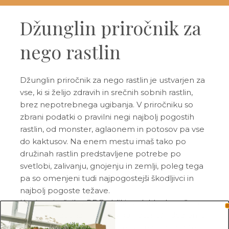
Džunglin priročnik za
nego rastlin
Džunglin priročnik za nego rastlin je ustvarjen za
vse, ki si želijo zdravih in srečnih sobnih rastlin,
brez nepotrebnega ugibanja. V priročniku so
zbrani podatki o pravilni negi najbolj pogostih
rastlin, od monster, aglaonem in potosov pa vse
do kaktusov. Na enem mestu imaš tako po
družinah rastlin predstavljene potrebe po
svetlobi, zalivanju, gnojenju in zemlji, poleg tega
pa so omenjeni tudi najpogostejši škodljivci in
najbolj pogoste težave.
Ker je priročnik v PDF obliki, ga lahko bereš na
telefonu, računalniku ali si ga natisneš. Idealen je
za začetnike, pa tudi za tiste, ki imajo doma že