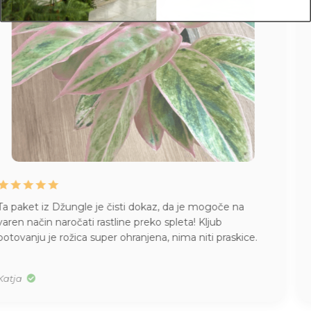
Juhej, danes je prispela pošiljka iz Džungle
. Kako
skrbno zaščitene rože, kako lepi primerki, kakšen vonj po
citrusih (moja nova orhideja) … draga Džungla, pridobili
ste novo zvesto stranko! Hvala!
Alenka