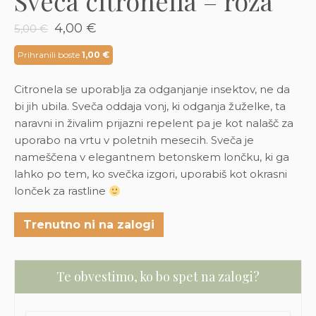
Sveča citronella – roza
3D tiskani lonci
Preberi prispevek
,00
€
Izvirna
Trenutna
4,00
€
5,00
€
cena
cena
Dodaj v košarico
je
je:
Prihranili boste
1,00
€
bila:
4,00 €.
5,00 €.
Citronela se uporablja za odganjanje insektov, ne da
bi jih ubila.
Sveča
oddaja
vonj
,
ki
odganja
žuželke
,
ta
naravni
in
živalim
prijazni
repelent
pa
je
kot
nalašč
za
uporabo
na
vrtu
v
poletnih
mesecih
.
Sveča
je
nameščena
v
elegantnem
betonskem
lončku
,
ki
ga
lahko po tem, ko svečka izgori, uporabiš kot okrasni
lonček za rastline
Trenutno ni na zalogi
Te obvestimo, ko bo spet na zalogi?