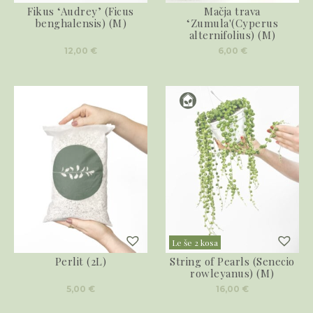
Fikus ‘Audrey’ (Ficus
Mačja trava
benghalensis) (M)
‘Zumula'(Cyperus
alternifolius) (M)
12,00
€
6,00
€
Le še 2 kosa
Perlit (2L)
String of Pearls (Senecio
rowleyanus) (M)
5,00
€
16,00
€