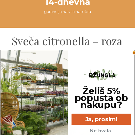
14-dnevna
garancija na vsa naročila
Sveča citronella – roza
Mere:
Višina: 7,5 cm
Premer: 8 cm
Želiš 5%
popusta ob
nakupu?
Ja, prosim!
Ne hvala.