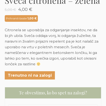
Sveča citronella – zelena
3D tiskani lonci
Preberi prispevek
,00
€
Izvirna
Trenutna
4,00
€
5,00
€
cena
cena
Dodaj v košarico
je
je:
Prihranili boste
1,00
€
bila:
4,00 €.
5,00 €.
Citronela se uporablja za odganjanje insektov, ne da
bi jih ubila.
Sveča
oddaja
vonj
,
ki
odganja
žuželke
,
ta
naravni
in
živalim
prijazni
repelent
pa
je
kot
nalašč
za
uporabo
na
vrtu
v
poletnih
mesecih
.
Sveča
je
nameščena
v
elegantnem
betonskem
lončku
,
ki
ga
lahko po tem, ko svečka izgori, uporabiš kot okrasni
lonček za rastline
Trenutno ni na zalogi
Te obvestimo, ko bo spet na zalogi?