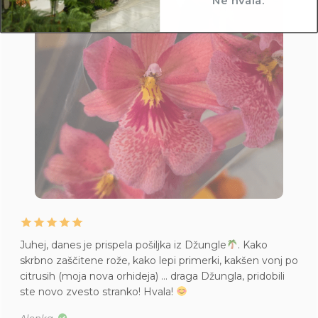
Juhej, danes je prispela pošiljka iz Džungle
. Kako
skrbno zaščitene rože, kako lepi primerki, kakšen vonj po
citrusih (moja nova orhideja) … draga Džungla, pridobili
ste novo zvesto stranko! Hvala!