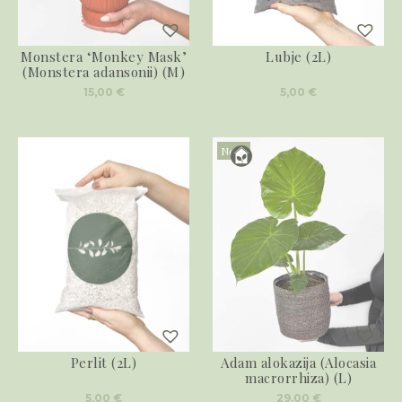
Monstera ‘Monkey Mask’
Lubje (2L)
(Monstera adansonii) (M)
15,00
€
5,00
€
Novo
Perlit (2L)
Adam alokazija (Alocasia
macrorrhiza) (L)
5,00
€
29,00
€