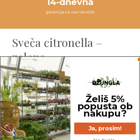
14-dnevna
garancija na vsa naročila
Sveča citronella –
zelena
Mere:
Višina: 7,5 cm
Želiš 5%
Premer: 8 cm
popusta ob
nakupu?
Ja, prosim!
Ne hvala.