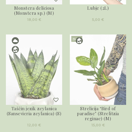
Monstera deliciosa
Lubje (2L)
(Monstera sp.) (M)
18,00
€
5,00
€
Novo
Taščin jezik zeylanica
Strelicija ‘Bird of
(Sansevieria zeylanica) (S)
paradise’ (Strelitzia
reginae) (M)
12,00
€
15,00
€