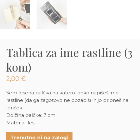
3D tiskani lonci
Preberi prispevek
,00
€
Dodaj v košarico
Tablica za ime rastline (3
kom)
2,00
€
Sem lesena palčka na katero lahko napišeš ime
rastline (da ga zagotovo ne pozabiš) in jo pripneš na
lonček.
Dolžina palčke: 7 cm
Material: les
Trenutno ni na zalogi