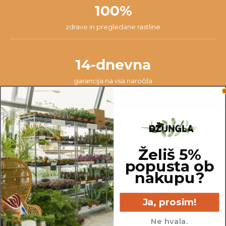
100%
zdrave in pregledane rastline
14-dnevna
garancija na vsa naročila
Želiš 5%
popusta ob
nakupu?
Ja, prosim!
Ne hvala.