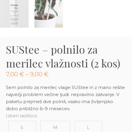
3D tiskani lonci
Preberi prispevek
,00
€
Dodaj v košarico
SUStee – polnilo za
merilec vlažnosti (2 kos)
Cenovni
7,00
€
–
9,00
€
razpon:
od
Sem polnilo za merilec vlage SUStee in z mano rešite
7,00 €
največji problem večine ljudi: nepravilno zalivanje. V
do
paketu prejmeš dve polnili, vsako ima življenjsko
9,00 €
dobo približno 6–9 mesecev.
Izberi različico:
S
M
L