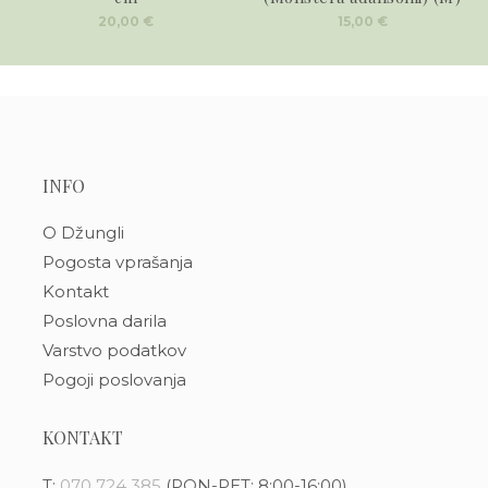
20,00
€
15,00
€
INFO
O Džungli
Pogosta vprašanja
Kontakt
Poslovna darila
Varstvo podatkov
Pogoji poslovanja
KONTAKT
T:
070 724 385
(PON-PET: 8:00-16:00)