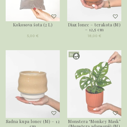
Kokosova šota (2 L)
Diaz lonec – terakota (M)
– 12,5 cm
5,00
€
18,00
€
Novo
Sadna kupa lonec (M) – 12
Monstera ‘Monkey Mask’
cm
(Monstera adansonii) (M)