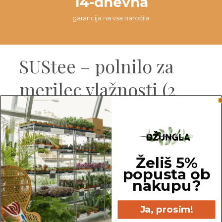
14-dnevna
garancija na vsa naročila
SUStee – polnilo za
merilec vlažnosti (2
kos)
Na voljo v velikostih S, M in L.
Večkratna uporaba – polnilo za merilec
Želiš 5%
vlažnosti je uporabno od 6 do 9 mesecev, nato
popusta ob
ga preprosto zamenjate.
nakupu?
Ja, prosim!