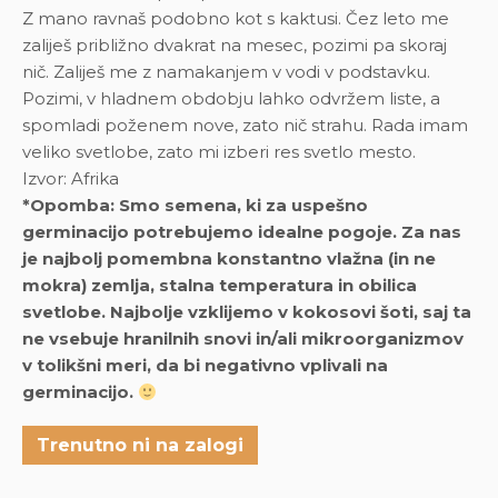
Z mano ravnaš podobno kot s kaktusi. Čez leto me
zaliješ približno dvakrat na mesec, pozimi pa skoraj
nič. Zaliješ me z namakanjem v vodi v podstavku.
Pozimi, v hladnem obdobju lahko odvržem liste, a
spomladi poženem nove, zato nič strahu. Rada imam
veliko svetlobe, zato mi izberi res svetlo mesto.
Izvor: Afrika
*Opomba: Smo semena, ki za uspešno
germinacijo potrebujemo idealne pogoje. Za nas
je najbolj pomembna konstantno vlažna (in ne
mokra) zemlja, stalna temperatura in obilica
svetlobe. Najbolje vzklijemo v kokosovi šoti, saj ta
ne vsebuje hranilnih snovi in/ali mikroorganizmov
v tolikšni meri, da bi negativno vplivali na
germinacijo.
Trenutno ni na zalogi