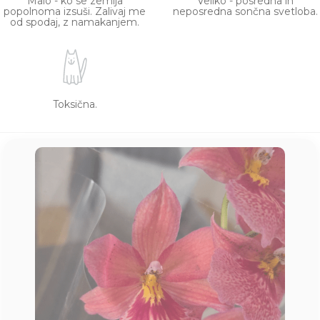
Malo - ko se zemlja
Veliko - posredna in
popolnoma izsuši. Zalivaj me
neposredna sončna svetloba.
od spodaj, z namakanjem.
Toksična.