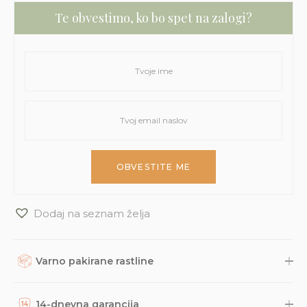
Te obvestimo, ko bo spet na zalogi?
Dodaj na seznam želja
Varno pakirane rastline
Rastline, dodatke in druge naročene izdelke skrbno
zapakiramo v varno in trajnostno embalažo. Nato so naravnost
14-dnevna garancija