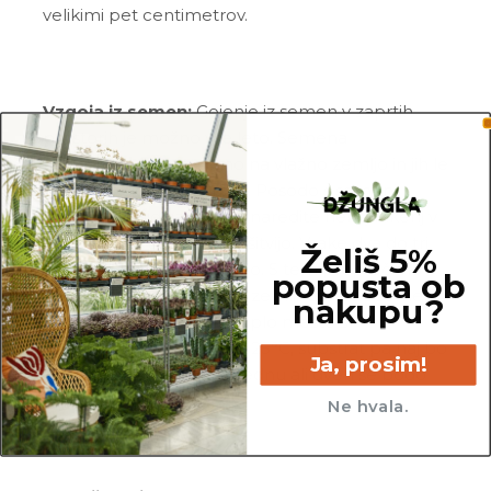
velikimi pet centimetrov.
Vzgoja iz semen:
Gojenje iz semen v zaprtih
prostorih je možno vse leto. Semena
neposredno potresemo na vlažno zemljo in jih le
rahlo pokrijemo z zemljo. Posodo s semeni
pokrijte s folijo za živila in naredite nekaj lukenj v
folijo. To ščiti tla pred izsušitvijo. Vsake dva do tri
Želiš 5%
dni za 2 uri odstranite folijo. S tem preprečimo
popusta ob
nastanek plesni na rastni zemlji. Lonec s semeni
nakupu?
postavimo na svetlo in toplo mesto s
temperaturo med 20° in 25°C, substrat pa naj bo
Ja, prosim!
vlažen, a ne moker. Po tednu ali dveh se bodo
pojavile prve sadike.
Ne hvala.