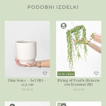
PODOBNI IZDELKI
Le še 2 kosa
Diaz lonec – bel (M) –
String of Pearls (Senecio
12,5 cm
rowleyanus) (M)
18,00
€
16,00
€
Novo