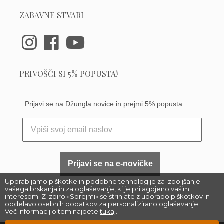
ZABAVNE STVARI
PRIVOŠČI SI 5% POPUSTA!
Prijavi se na Džungla novice in prejmi 5% popusta
Prijavi se na e-novičke
Uporabljamo piškotke in podobne tehnologije za izboljšanje
vašega brskanja in za oglaševanje, ki je prilagojeno vašim
interesom. Z izbiro »Sprejmi« se strinjate z uporabo piškotkov in
obdelavo osebnih podatkov za personalizirano oglaševanje.
Več informacij o tem najdete
tukaj
.