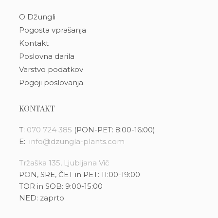
O Džungli
Pogosta vprašanja
Kontakt
Poslovna darila
Varstvo podatkov
Pogoji poslovanja
KONTAKT
T:
070 724 385
(PON-PET: 8:00-16:00)
E:
info@dzungla-plants.com
Tržaška 135, Ljubljana Vič
PON, SRE, ČET in PET: 11:00-19:00
TOR in SOB: 9:00-15:00
NED: zaprto