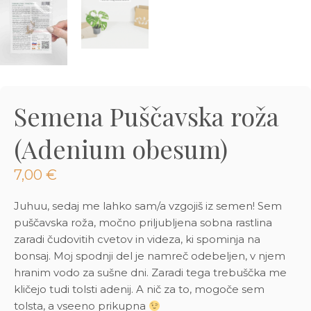
3D tiskani lonci
Preberi prispevek
,00
€
Dodaj v košarico
Semena Puščavska roža
(Adenium obesum)
7,00
€
Juhuu, sedaj me lahko sam/a vzgojiš iz semen!
Sem
puščavska roža, močno priljubljena sobna rastlina
zaradi čudovitih cvetov in videza, ki spominja na
bonsaj. Moj spodnji del je namreč odebeljen, v njem
hranim vodo za sušne dni. Zaradi tega trebuščka me
kličejo tudi tolsti adenij. A nič za to, mogoče sem
tolsta, a vseeno prikupna