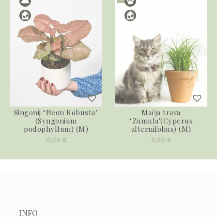
Singonij ‘Neon Robusta’
Mačja trava
(Syngonium
‘Zumula'(Cyperus
podophyllum) (M)
alternifolius) (M)
11,00
€
6,00
€
INFO