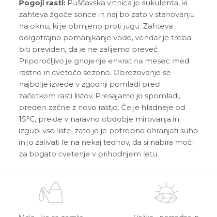
Pogoji rasti:
Puščavska vrtnica je sukulenta, ki
zahteva žgoče sonce in naj bo zato v stanovanju
na oknu, ki je obrnjeno proti jugu. Zahteva
dolgotrajno pomanjkanje vode, vendar je treba
biti previden, da je ne zalijemo preveč.
Priporočljivo je gnojenje enkrat na mesec med
rastno in cvetočo sezono. Obrezovanje se
najbolje izvede v zgodnji pomladi pred
začetkom rasti listov. Presajamo jo spomladi,
preden začne z novo rastjo. Če je hladneje od
15°C, preide v naravno obdobje mirovanja in
izgubi vse liste, zato jo je potrebno ohranjati suho
in jo zalivati le na nekaj tednov, da si nabira moči
za bogato cvetenje v prihodnjem letu.