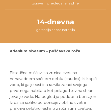
zdrave in pregledane rastline
14-dnevna
garancija na vsa naročila
Adenium obesum – puščavska roža
Eksotična puščavska vrtnica cveti na
nenavadnem sočnem deblu (caudex), ki kopiči
vodo, ki ga je rastlina razvila zaradi svojega
prvotnega habitata kot prilagoditev na shran-
jevanje vode. Na pogled je podobna bonsajem,
ki pa za razliko od bonsajev oblino cveti in
prekriva celotno rastlino z rožnatimi cvetovi,