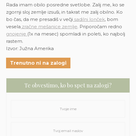
Rada imam obilo posredne svetlobe. Zalij me, ko se
zgornji sloj zemlje izsuši, in takrat me zalij obilno. Ko
bo čas, da me presadiš v večji
sadilni lonček
, bom
vesela
zračne mešanice zemlje
. Priporočam redno
gnojenje
(1x na mesec) spomladi in poleti, ko najbolj
rastem.
Izvor: Južna Amerika
Trenutno ni na zalogi
Te obvestimo, ko bo spet na zalogi?