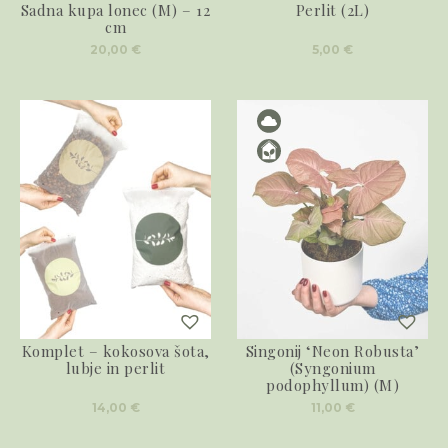
Sadna kupa lonec (M) – 12
Perlit (2L)
cm
20,00
€
5,00
€
Komplet – kokosova šota,
Singonij ‘Neon Robusta’
lubje in perlit
(Syngonium
podophyllum) (M)
14,00
€
11,00
€