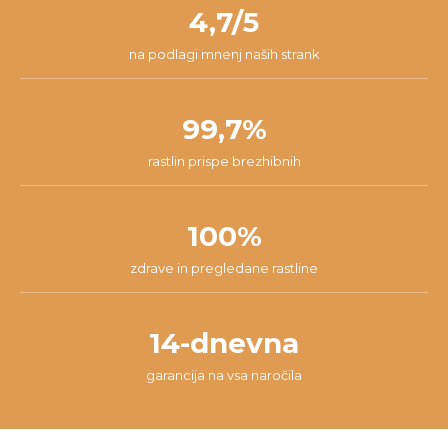
našli najboljšo rešitev za tvojo situacijo.
4,7/5
na podlagi mnenj naših strank
99,7%
rastlin prispe brezhibnih
100%
zdrave in pregledane rastline
14-dnevna
garancija na vsa naročila