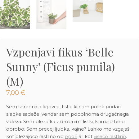
3D tiskani lonci
Preberi prispevek
,00
€
Dodaj v košarico
Vzpenjavi fikus ‘Belle
Sunny’ (Ficus pumila)
(M)
7,00
€
Sem sorodnica figovca, tista, ki nam poleti podari
sladke sadeže, vendar sem popolnoma drugačnega
videza. Sem plezalka z drobnimi listki, ki imajo belo
obrobo. Sem precej ljubka, kajne? Lahko me vzgajaš
kot plezajočo rastlino ob
opori
ali kot
visečo rastlino
.