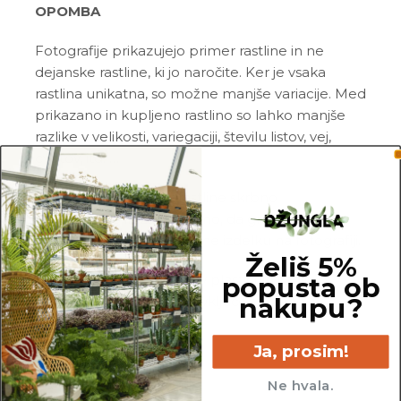
OPOMBA
Fotografije prikazujejo primer rastline in ne
dejanske rastline, ki jo naročite. Ker je vsaka
rastlina unikatna, so možne manjše variacije. Med
prikazano in kupljeno rastlino so lahko manjše
razlike v velikosti, variegaciji, številu listov, vej,
cvetov, itd. …
Pred pošiljanjem vse rastline skrbno
pregledamo in zagotovimo, da gredo na pot
zdrave in čim bolj podobne izdelku na fotografiji.
Želiš 5%
popusta ob
Vse rastline so primarno v plastičnih sadilnih
nakupu?
lončkih. Okrasni lonec ni vključen v ceno.
Ja, prosim!
Ne hvala.