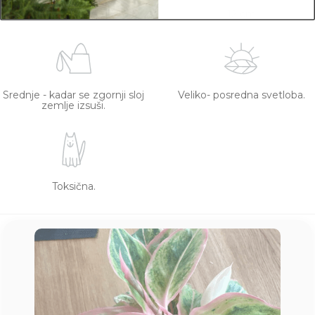
20 cm
12 cm
Srednje - kadar se zgornji sloj
Veliko- posredna svetloba.
zemlje izsuši.
Toksična.