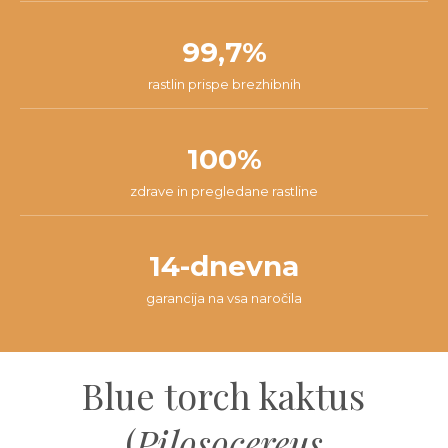
99,7%
rastlin prispe brezhibnih
100%
zdrave in pregledane rastline
14-dnevna
garancija na vsa naročila
Blue torch kaktus
(
Pilosocereus