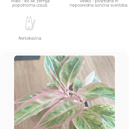
Malo - ko se zemlja
Veliko - posredna in
popolnoma izsuši.
neposredna sončna svetloba.
Netoksična.