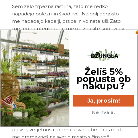
Sem zelo trpežna rastlina, zato me redko
napadejo bolezni in škodljivci. Najbolj pogosto
me napadejo kaparji, pršice in volnate uši. Zato
me redno pregleduj in me ob znakih škodljivcev
tretiraj z insekticidom ali mešanico
Neem tonika
in vode.
Pogoste težave
Želiš 5%
Gnitje:
če si opazil_a gnitje mojega stebla in/ali
popusta ob
korenin, si me po vsej verjetnosti prekomerno
nakupu?
zalil_a. Prosim, da odstraniš vso gnilobo in me po
potrebi še enkrat ukoreniniš v popolnoma svežo
Ja, prosim!
in zračno zemljo.
Visok in razpotegnjen kaktus:
če opažaš, da
Ne hvala.
sem se v tvoji negi nekoliko razpotegnila in
nisem več taka, kot sem bila na začetku, imam
po vsej verjetnosti premalo svetlobe. Prosim, da
me premakneš na svetlo mesto s čim več