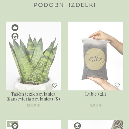
PODOBNI IZDELKI
Taščin jezik zeylanica
Lubje (2L)
(Sansevieria zeylanica) (S)
12,00
€
5,00
€
Novo