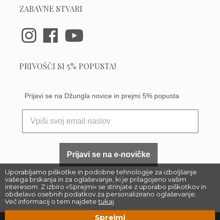
ZABAVNE STVARI
PRIVOŠČI SI 5% POPUSTA!
Prijavi se na Džungla novice in prejmi 5% popusta
Prijavi se na e-novičke
Uporabljamo piškotke in podobne tehnologije za izboljšanje
vašega brskanja in za oglaševanje, ki je prilagojeno vašim
interesom. Z izbiro »Sprejmi« se strinjate z uporabo piškotkov in
obdelavo osebnih podatkov za personalizirano oglaševanje.
Več informacij o tem najdete
tukaj
.
Sprejmi