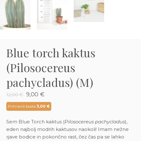
3D tiskani lonci
Preberi prispevek
,00
€
Dodaj v košarico
Blue torch kaktus
(Pilosocereus
pachycladus) (M)
Izvirna
Trenutna
9,00
€
12,00
€
cena
cena
je
je:
Prihranili boste
3,00
€
bila:
9,00 €.
12,00 €.
Sem Blue Torch kaktus (
Pilosocereus pachycladus
),
eden najbolj modrih kaktusov naokoli! Imam nežne
rjave bodice in pokončno rast, čez čas pa se lahko