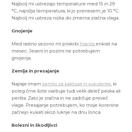
Najbolj mi ustrezajo temperature med 15 in 29
°C, najnižja temperatura, ki jo prenesem, je 10 °C.
Najbolj mi ustreza nizka do zmerna zračna vlaga.
Gnojenje
Med rastno sezono mi priskrbi
hranila
enkrat na
mesec. Jeseni in pozimi ne potrebujem
gnojenja.
Zemlja in presajanje
Najraje imam
zemljo za kaktuse in sukulente
, ki
poleg črne šote vsebuje tudi velik delež peska ali
perlita. Zato je zračna in ne zadržuje preveč
vlage. Presajanje potrebujem, ko moje korenine
začnejo kukati skozi luknje na dnu lonca.
Bolezni in škodljivci