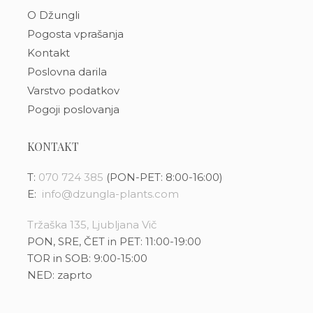
O Džungli
Pogosta vprašanja
Kontakt
Poslovna darila
Varstvo podatkov
Pogoji poslovanja
KONTAKT
T:
070 724 385
(PON-PET: 8:00-16:00)
E:
info@dzungla-plants.com
Tržaška 135, Ljubljana Vič
PON, SRE, ČET in PET: 11:00-19:00
TOR in SOB: 9:00-15:00
NED: zaprto