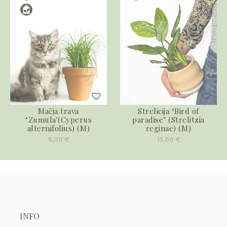
Mačja trava
Strelicija ‘Bird of
‘Zumula'(Cyperus
paradise’ (Strelitzia
alternifolius) (M)
reginae) (M)
6,00
€
15,00
€
INFO