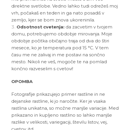
direktne svetlobe. Vedno lahko tudi odrežeš moj
vrh, počakaš en teden in ga nato posadiš v
zemljo, kjer se bom znova ukoreninila.
Odsotnost cvetenja:
da zacvetim v tvojem
domu, potrebujemo obdobje mirovanja. Moje
obdobje počitka običajno traja od dva do štiri
mesece, ko je temperatura pod 15 °C. V tem
času me ne zalivaj in me postavi na sončno
mesto. Nikoli ne veš, mogoče te na pomlad
končno razveselim s cvetovi!
OPOMBA
Fotografije prikazujejo primer rastline in ne
dejanske rastline, ki jo naročite. Ker je vsaka
rastlina unikatna, so možne manjše variacije. Med
prikazano in kupljeno rastlino so lahko manjše
razlike v velikosti, variegaciji, številu listov, vej,
cvetov, itd …