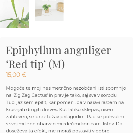
3D tiskani lonci
Preberi prispevek
,00
€
Dodaj v košarico
Epiphyllum anguliger
‘Red tip’ (M)
15,00
€
Mogoče te moji nesimetrično nazobčani listi spomnijo
na ‘Zig Zag Cactus’ in prav je tako, saj sva v sorodu.
Tudi jaz sem epifit, kar pomeni, da v naravi rastem na
krošnjah drugih dreves. Kot lahko sklepaš, nisem
zahteven, se brez težav prilagodim. Rad se pohvalim
s svojimi lepo obarvanimi rdečimi konicami listov. Da
doseževa ta efekt, me moraš postaviti v dobro