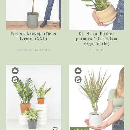
Fikus s krošnjo (Ficus
Strelicija ‘Bird of
lyrata) (XXL)
paradise’ (Strelitzia
reginae) (M)
Izvirna
Trenutna
170,00
€
140,00
€
15,00
€
cena
cena
je
je:
bila:
140,00 €.
170,00 €.
Le še 1 kos