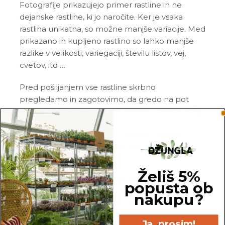
Fotografije prikazujejo primer rastline in ne
dejanske rastline, ki jo naročite. Ker je vsaka
rastlina unikatna, so možne manjše variacije. Med
prikazano in kupljeno rastlino so lahko manjše
razlike v velikosti, variegaciji, številu listov, vej,
cvetov, itd …
Pred pošiljanjem vse rastline skrbno
pregledamo in zagotovimo, da gredo na pot
zdrave in čim bolj podobne izdelku na fotografiji.
Vse rastline so primarno v plastičnih sadilnih
lončkih. Okrasni lonec ni vključen v ceno.
Želiš 5%
Rastline so v kategorijo Netoksične/prijazne za
popusta ob
živali uvrščene na podlagi dostopnih spletnih
nakupu?
virov. Netoksične rastline so lahko še vedno
toksične za specifično vrsto živali, zato se pred
Ja, prosim!