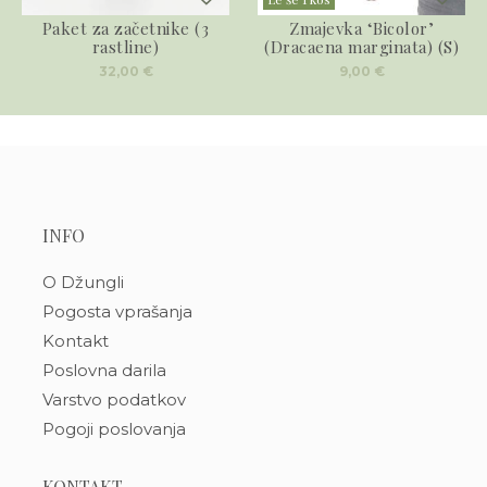
Paket za začetnike (3
Zmajevka ‘Bicolor’
rastline)
(Dracaena marginata) (S)
32,00
€
9,00
€
INFO
O Džungli
Pogosta vprašanja
Kontakt
Poslovna darila
Varstvo podatkov
Pogoji poslovanja
KONTAKT