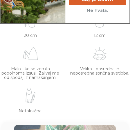
nakupom posvetujte z veterinarjem.
Ne hvala.
20 cm
12 cm
Malo - ko se zemlja
Veliko - posredna in
popolnoma izsuši. Zalivaj me
neposredna sončna svetloba.
od spodaj, z namakanjem.
Netoksična.