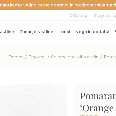
arantiramo vedno varno dostavo in možnost reklamacij
O Džungli
Pogosta v
astline
Zunanje rastline
Lonci
Nega in dodatki
Domov
/
Trgovina
/
Celotna ponudba rastlin
/
Pomara
Pomaranč
‘Orange 