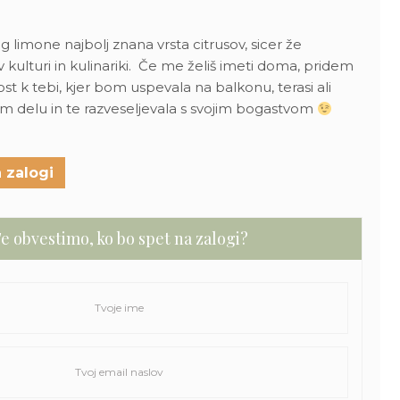
 limone najbolj znana vrsta citrusov, sicer že
 v kulturi in kulinariki. Če me želiš imeti doma, pridem
st k tebi, kjer bom uspevala na balkonu, terasi ali
 delu in te razveseljevala s svojim bogastvom
 zalogi
e obvestimo, ko bo spet na zalogi?