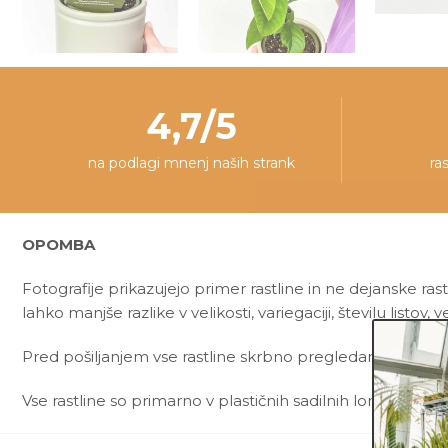
4,7/5
na podlagi mnenj naših strank
ra
OPOMBA
Fotografije prikazujejo primer rastline in ne dejanske rast
lahko manjše razlike v velikosti, variegaciji, številu listov, ve
Pred pošiljanjem vse rastline skrbno pregledamo in zagot
Vse rastline so primarno v plastičnih sadilnih lončkih. Okr