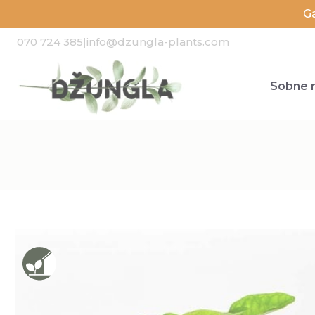
G
070 724 385
|
info@dzungla-plants.com
Sobne r