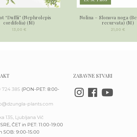
ot ‘Duffii’ (Nephrolepis
Nolina – Slonova noga (B
cordifolia) (M)
recurvata) (M)
13,00
€
21,00
€
AKT
ZABAVNE STVARI
 724 385
(PON-PET: 8:00-
fo@dzungla-plants.com
a 135, Ljubljana Vič
SRE, ČET in PET: 11:00-19:00
n SOB: 9:00-15:00