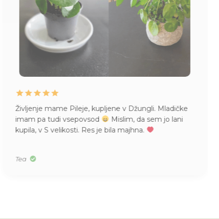
Življenje mame Pileje, kupljene v Džungli. Mladičke
imam pa tudi vsepovsod
Mislim, da sem jo lani
kupila, v S velikosti. Res je bila majhna.
Tea