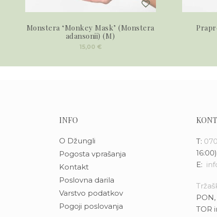
Monstera ‘Monkey Mask’ (Monstera
Prapr
adansonii) (M)
15,00
€
INFO
KONT
O Džungli
T:
070
16:00)
Pogosta vprašanja
E:
in
Kontakt
Poslovna darila
Tržašk
Varstvo podatkov
PON, 
Pogoji poslovanja
TOR i