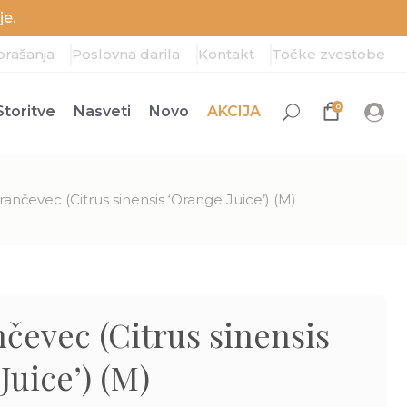
e.
prašanja
Poslovna darila
Kontakt
Točke zvestobe
0
Storitve
Nasveti
Novo
AKCIJA
nčevec (Citrus sinensis ‘Orange Juice’) (M)
evec (Citrus sinensis
Juice’) (M)