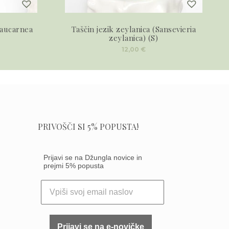
eaucarnea
Taščin jezik zeylanica (Sansevieria
zeylanica) (S)
12,00
€
PRIVOŠČI SI 5% POPUSTA!
Prijavi se na Džungla novice in
prejmi 5% popusta
Prijavi se na e-novičke