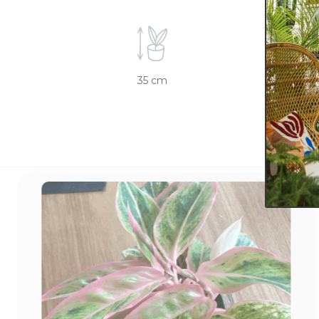
35 cm
12 