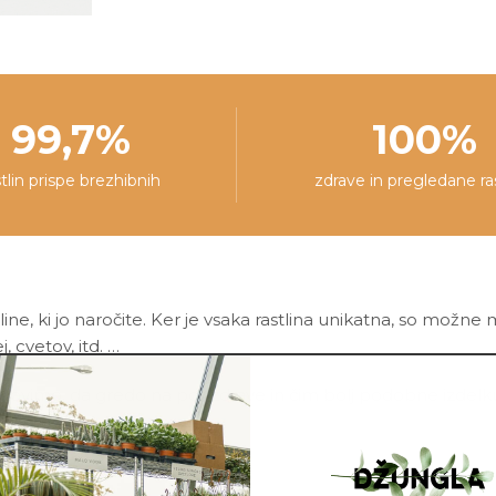
99,7%
100%
stlin prispe brezhibnih
zdrave in pregledane ra
line, ki jo naročite. Ker je vsaka rastlina unikatna, so možne
j, cvetov, itd. …
ovimo, da gredo na pot zdrave in čim bolj podobne izdelku n
asni lonec ni vključen v ceno.