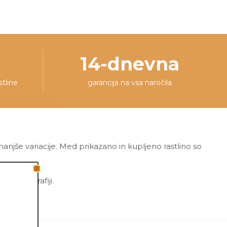
14-dnevna
stline
garancija na vsa naročila
 manjše variacije. Med prikazano in kupljeno rastlino so
a fotografiji.