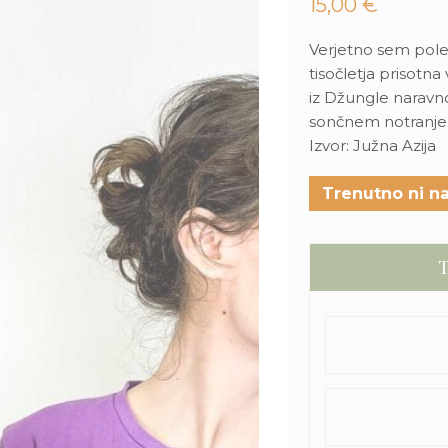
15,00
€
Verjetno sem poleg
tisočletja prisotna
iz Džungle naravno
sončnem notranjem
Izvor: Južna Azija
Trenutno ni na
T