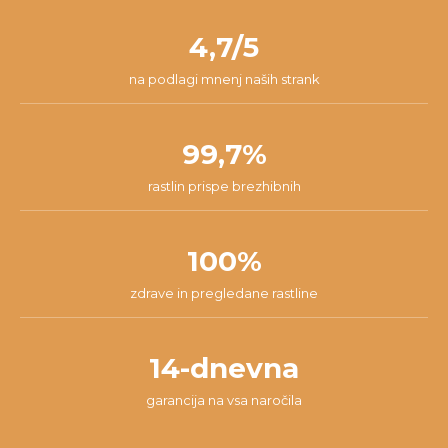
nam lahko pišeš na
info@dzungla-plants.com
in skupaj bomo
pakiranja.
našli najboljšo rešitev za tvojo situacijo.
4,7/5
na podlagi mnenj naših strank
99,7%
rastlin prispe brezhibnih
100%
zdrave in pregledane rastline
14-dnevna
garancija na vsa naročila