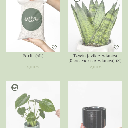
Perlit (2L)
Taščin jezik zeylanica
(Sansevieria zeylanica) (S)
5,00
€
12,00
€