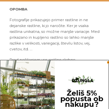
OPOMBA
Fotografije prikazujejo primer rastline in ne
dejanske rastline, ki jo naročite. Ker je vsaka
rastlina unikatna, so možne manjše variacije. Med
prikazano in kupljeno rastlino so lahko manjše
razlike v velikosti, variegaciji, številu listov, vej,
cvetov, itd. …
Pred pošiljanjem vse rastline skrbno
pregledamo in zagotovimo, da gredo na pot
zdrave in čim bolj podobne izdelku na fotografiji.
Vse rastline so primarno v plastičnih sadilnih
lončkih. Okrasni lonec ni vključen v ceno.
Želiš 5%
popusta ob
nakupu?
Rastline so v kategorijo Netoksične/prijazne za