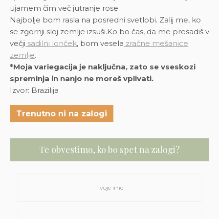
ujamem čim več jutranje rose.
Najbolje bom rasla na posredni svetlobi. Zalij me, ko
se zgornji sloj zemlje izsuši.Ko bo čas, da me presadiš v
večji
sadilni lonček
, bom vesela
zračne mešanice
zemlje
.
*Moja variegacija je naključna, zato se vseskozi
spreminja in nanjo ne moreš vplivati.
Izvor: Brazilija
Trenutno ni na zalogi
Te obvestimo, ko bo spet na zalogi?