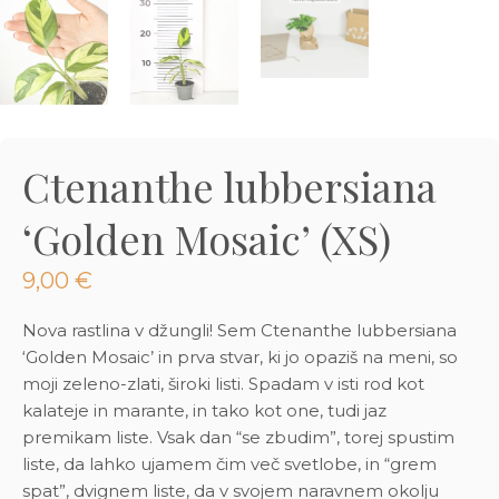
3D tiskani lonci
Preberi prispevek
,00
€
Dodaj v košarico
Ctenanthe lubbersiana
‘Golden Mosaic’ (XS)
9,00
€
Nova rastlina v džungli! Sem Ctenanthe lubbersiana
‘Golden Mosaic’ in prva stvar, ki jo opaziš na meni, so
moji zeleno-zlati, široki listi. Spadam v isti rod kot
kalateje in marante, in tako kot one, tudi jaz
premikam liste. Vsak dan “se zbudim”, torej spustim
liste, da lahko ujamem čim več svetlobe, in “grem
spat”, dvignem liste, da v svojem naravnem okolju