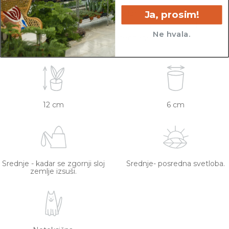
živali uvrščene na podlagi dostopnih spletnih
virov. Netoksične rastline so lahko še vedno
Ja, prosim!
toksične za specifično vrsto živali, zato se pred
Ne hvala.
nakupom posvetujte z veterinarjem.
12 cm
6 cm
Srednje - kadar se zgornji sloj
Srednje- posredna svetloba.
zemlje izsuši.