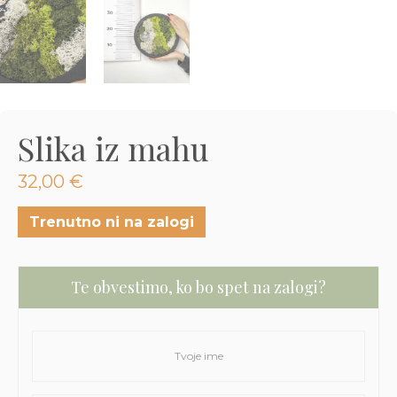
3D tiskani lonci
Preberi prispevek
,00
€
Dodaj v košarico
Slika iz mahu
32,00
€
Trenutno ni na zalogi
Te obvestimo, ko bo spet na zalogi?