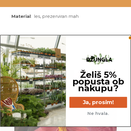
Material
: les, prezerviran mah
Mere
:
Širina: 27 cm (premer)
Želiš 5%
popusta ob
nakupu?
Ja, prosim!
Ne hvala.