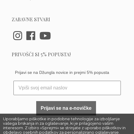
ZABAVNE STVARI
PRIVOŠČI SI 5% POPUSTA!
Prijavi se na Džungla novice in prejmi 5% popusta
Prijavi se na e-novičke
Uporabljamo piškotke in podobne tehnologije za izboljšanje
vašega brskanja in za oglaševanje, ki je prilagojeno vašim
interesom. Z izbiro »Sprejmi« se strinjate z uporabo piškotkov in
obdelavo osebnih podatkov za personalizirano oglaševanje.