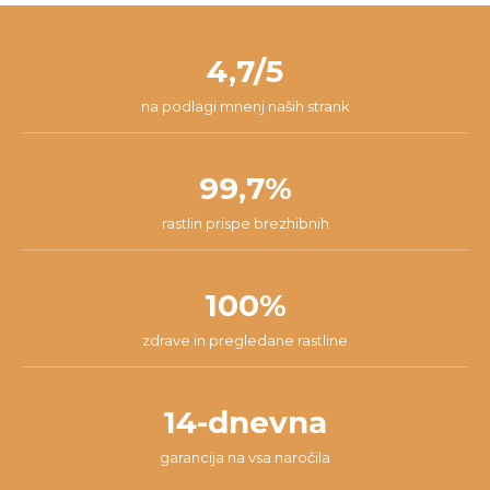
zadovoljen/-a, zato ponujamo 14-dnevno garancijo. V tem času
pošti. Paket v 98% prispe na tvoj naslov v roku 24 ur od začetka
nam lahko pišeš na
info@dzungla-plants.com
in skupaj bomo
pakiranja.
našli najboljšo rešitev za tvojo situacijo.
4,7/5
na podlagi mnenj naših strank
99,7%
rastlin prispe brezhibnih
100%
zdrave in pregledane rastline
14-dnevna
garancija na vsa naročila