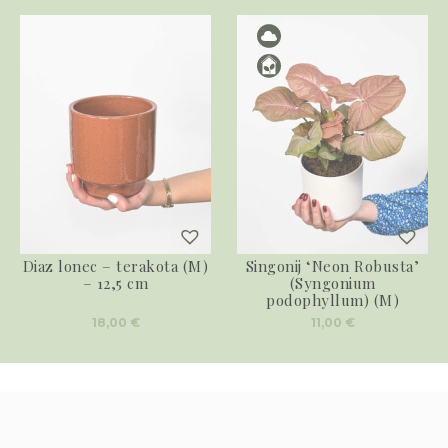
Diaz lonec – terakota (M)
Singonij ‘Neon Robusta’
– 12,5 cm
(Syngonium
podophyllum) (M)
18,00
€
11,00
€