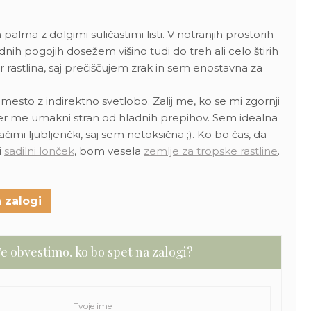
 palma z dolgimi suličastimi listi. V notranjih prostorih
nih pogojih dosežem višino tudi do treh ali celo štirih
rastlina, saj prečiščujem zrak in sem enostavna za
esto z indirektno svetlobo. Zalij me, ko se mi zgornji
, ter me umakni stran od hladnih prepihov. Sem idealna
mi ljubljenčki, saj sem netoksična ;). Ko bo čas, da
i
sadilni lonček
, bom vesela
zemlje za tropske rastline
.
 zalogi
e obvestimo, ko bo spet na zalogi?