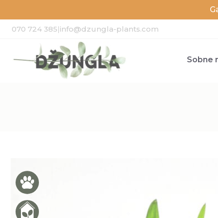
G
070 724 385
|
info@dzungla-plants.com
Sobne r