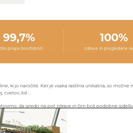
kaj pripeti in da z nj
ponedeljkih, torkih in
času nam lahko pišeš
vikend v skladišču na 
rešitev za tvojo situac
pakiranja.
99,7%
100%
stlin prispe brezhibnih
zdrave in pregledane ra
line, ki jo naročite. Ker je vsaka rastlina unikatna, so možne
ej, cvetov, itd …
ovimo, da gredo na pot zdrave in čim bolj podobne izdelku n
asni lonec ni vključen v ceno.