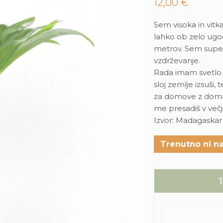
12,00
€
Sem visoka in vitka
lahko ob zelo ugod
metrov. Sem super 
vzdrževanje.
Rada imam svetlo m
sloj zemlje izsuši
za domove z domači
me presadiš v večj
Izvor: Madagaskar
Trenutno ni na
T