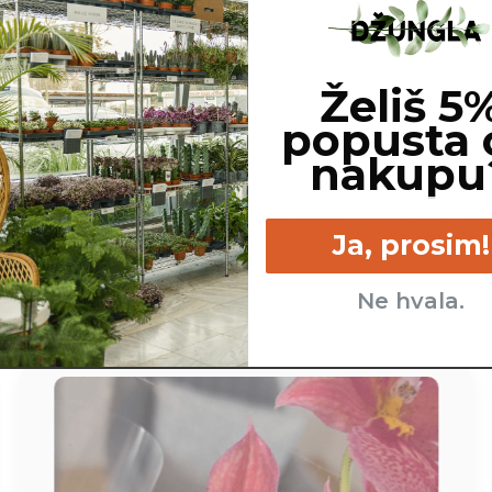
ščene na podlagi dostopnih spletnih virov. Netoksične rastline
Želiš 5
popusta 
nakupu
cm
Srednje - kadar se zgornji
Srednje - pos
sloj zemlje izsuši.
Ja, prosim!
Ne hvala.