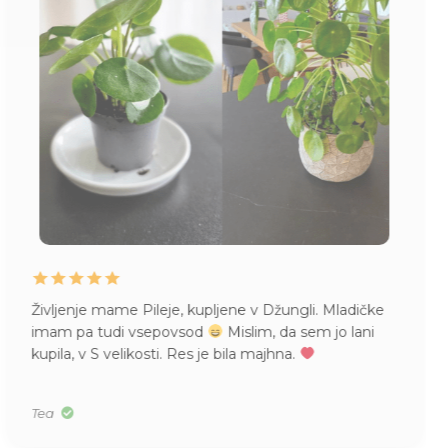
Življenje mame Pileje, kupljene v Džungli. Mladičke
imam pa tudi vsepovsod
Mislim, da sem jo lani
kupila, v S velikosti. Res je bila majhna.
Tea