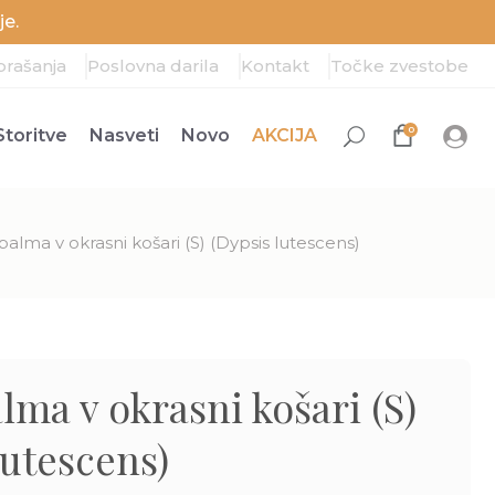
e.
prašanja
Poslovna darila
Kontakt
Točke zvestobe
0
Storitve
Nasveti
Novo
AKCIJA
alma v okrasni košari (S) (Dypsis lutescens)
lma v okrasni košari (S)
lutescens)