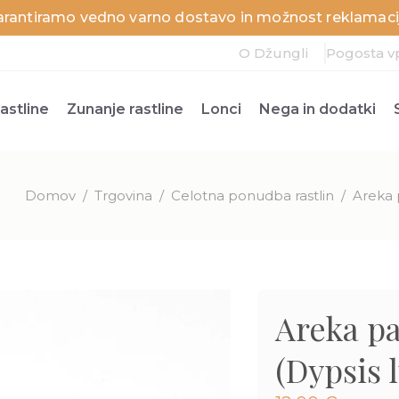
arantiramo vedno varno dostavo in možnost reklamacij
O Džungli
Pogosta v
astline
Zunanje rastline
Lonci
Nega in dodatki
Domov
/
Trgovina
/
Celotna ponudba rastlin
/
Areka p
Areka pa
(Dypsis 