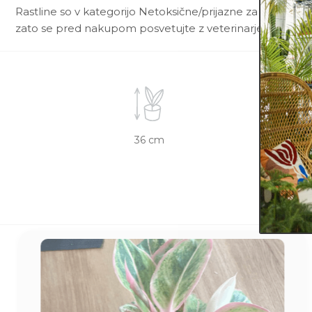
Rastline so v kategorijo Netoksične/prijazne za živali uvr
zato se pred nakupom posvetujte z veterinarjem.
36 cm
10 