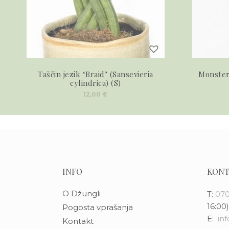
Taščin jezik ‘Braid’ (Sansevieria
Monstera
cylindrica) (S)
12,00
€
INFO
KONT
O Džungli
T:
070
16:00)
Pogosta vprašanja
E:
in
Kontakt