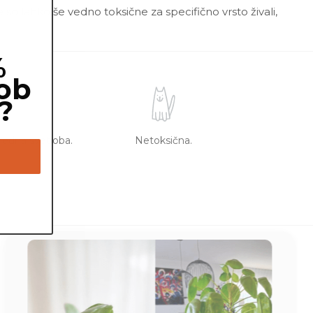
 so lahko še vedno toksične za specifično vrsto živali,
%
ob
?
redna svetloba.
Netoksična.