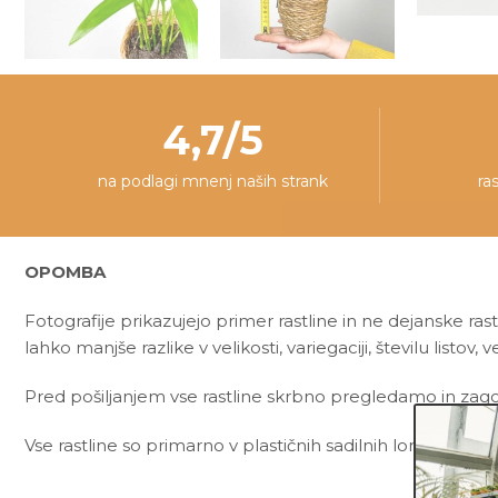
4,7/5
na podlagi mnenj naših strank
ra
OPOMBA
Fotografije prikazujejo primer rastline in ne dejanske rast
lahko manjše razlike v velikosti, variegaciji, številu listov, v
Pred pošiljanjem vse rastline skrbno pregledamo in zagot
Vse rastline so primarno v plastičnih sadilnih lončkih. Okr