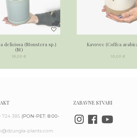
 deliciosa (Monstera sp.)
Kavovec (Coffea arabic
(M)
18,00
€
10,00
€
AKT
ZABAVNE STVARI
 724 385
(PON-PET: 8:00-
fo@dzungla-plants.com