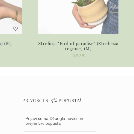
a) (M)
Strelicija ‘Bird of paradise’ (Strelitzia
reginae) (M)
15,00
€
PRIVOŠČI SI 5% POPUSTA!
Prijavi se na Džungla novice in
prejmi 5% popusta