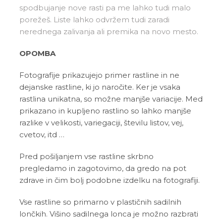
spodbujanje nove rasti pa me lahko tudi malo
porežeš. Liste lahko odvržem tudi zaradi
nerednega zalivanja ali premika na novo mesto.
OPOMBA
Fotografije prikazujejo primer rastline in ne
dejanske rastline, ki jo naročite. Ker je vsaka
rastlina unikatna, so možne manjše variacije. Med
prikazano in kupljeno rastlino so lahko manjše
razlike v velikosti, variegaciji, številu listov, vej,
cvetov, itd …
Pred pošiljanjem vse rastline skrbno
pregledamo in zagotovimo, da gredo na pot
zdrave in čim bolj podobne izdelku na fotografiji.
Vse rastline so primarno v plastičnih sadilnih
lončkih. Višino sadilnega lonca je možno razbrati