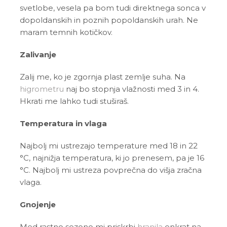
svetlobe, vesela pa bom tudi direktnega sonca v
dopoldanskih in poznih popoldanskih urah. Ne
maram temnih kotičkov.
Zalivanje
Zalij me, ko je zgornja plast zemlje suha. Na
higrometru
naj bo stopnja vlažnosti med 3 in 4.
Hkrati me lahko tudi stuširaš.
Temperatura in vlaga
Najbolj mi ustrezajo temperature med 18 in 22
°C, najnižja temperatura, ki jo prenesem, pa je 16
°C. Najbolj mi ustreza povprečna do višja zračna
vlaga.
Gnojenje
Med rastno sezono mi priskrbi
hranila
enkrat na