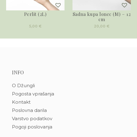
Perlit (2L)
Sadna kupa lonec (M) – 12
cm
5,00
€
20,00
€
INFO
O Džungli
Pogosta vprašanja
Kontakt
Poslovna darila
Varstvo podatkov
Pogoji poslovanja