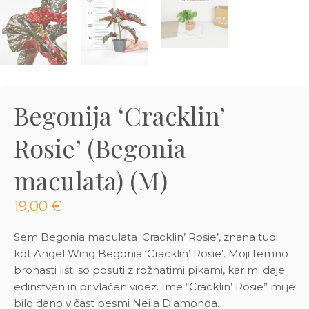
3D tiskani lonci
Preberi prispevek
,00
€
Dodaj v košarico
Begonija ‘Cracklin’
Rosie’ (Begonia
maculata) (M)
19,00
€
Sem Begonia maculata ‘Cracklin’ Rosie’, znana tudi
kot Angel Wing Begonia ‘Cracklin’ Rosie’. Moji temno
bronasti listi so posuti z rožnatimi pikami, kar mi daje
edinstven in privlačen videz. Ime “Cracklin’ Rosie” mi je
bilo dano v čast pesmi Neila Diamonda.