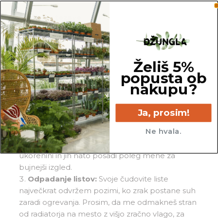
Pogoste težave
Gnitje:
Čeprav imam rada vseskozi vlažno
zemljo, ne maram stati v vodi ali premokri zemlji.
Želiš 5%
Poskrbi, da sem posajena v zračni mešanici
popusta ob
zemlje in mi v primeru gnitja poreži vse nagnite
nakupu?
korenine ter me presadi v popolnoma svežo in
predvsem zračno zemljo.
Razpotegnjena rastlina:
Ker sem rastlina, ki
Ja, prosim!
raste v višino, je najbolje, da mi na vsake toliko
Ne hvala.
časa postrižeš vršičke in s tem poskrbiš, da se
bom razvejala in postala bolj košata. Vršičke
ukorenini in jih nato posadi poleg mene za
bujnejši izgled.
Odpadanje listov:
Svoje čudovite liste
največkrat odvržem pozimi, ko zrak postane suh
zaradi ogrevanja. Prosim, da me odmakneš stran
od radiatorja na mesto z višjo zračno vlago, za