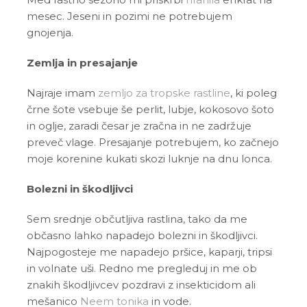
mesec. Jeseni in pozimi ne potrebujem
gnojenja.
Zemlja in presajanje
Najraje imam
zemljo za tropske rastline
, ki poleg
črne šote vsebuje še perlit, lubje, kokosovo šoto
in oglje, zaradi česar je zračna in ne zadržuje
preveč vlage. Presajanje potrebujem, ko začnejo
moje korenine kukati skozi luknje na dnu lonca.
Bolezni in škodljivci
Sem srednje občutljiva rastlina, tako da me
občasno lahko napadejo bolezni in škodljivci.
Najpogosteje me napadejo pršice, kaparji, tripsi
in volnate uši. Redno me pregleduj in me ob
znakih škodljivcev pozdravi z insekticidom ali
mešanico
Neem tonika
in vode.