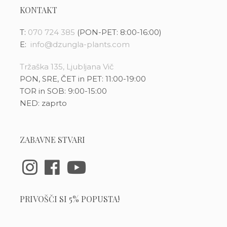
KONTAKT
T:
070 724 385
(PON-PET: 8:00-16:00)
E:
info@dzungla-plants.com
Tržaška 135, Ljubljana Vič
PON, SRE, ČET in PET: 11:00-19:00
TOR in SOB: 9:00-15:00
NED: zaprto
ZABAVNE STVARI
PRIVOŠČI SI 5% POPUSTA!