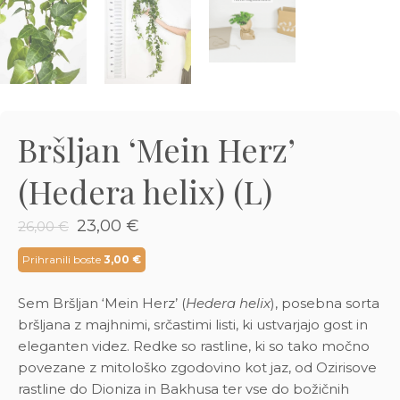
3D tiskani lonci
Preberi prispevek
,00
€
Dodaj v košarico
Bršljan ‘Mein Herz’
(Hedera helix) (L)
Izvirna
Trenutna
23,00
€
26,00
€
cena
cena
je
je:
Prihranili boste
3,00
€
bila:
23,00 €.
26,00 €.
Sem Bršljan ‘Mein Herz’ (
Hedera helix
), posebna sorta
bršljana z majhnimi, srčastimi listi, ki ustvarjajo gost in
eleganten videz. Redke so rastline, ki so tako močno
povezane z mitološko zgodovino kot jaz, od Ozirisove
rastline do Dioniza in Bakhusa ter vse do božičnih