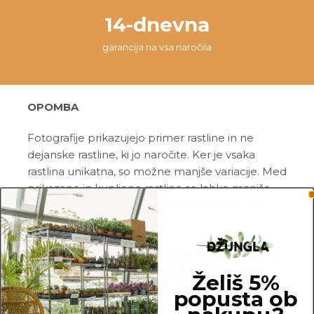
14-dnevna
garancija na vsa naročila
OPOMBA
Fotografije prikazujejo primer rastline in ne
dejanske rastline, ki jo naročite. Ker je vsaka
rastlina unikatna, so možne manjše variacije. Med
prikazano in kupljeno rastlino so lahko manjše
razlike v velikosti, variegaciji, številu listov, vej,
cvetov, itd …
Pred pošiljanjem vse rastline skrbno
pregledamo in zagotovimo, da gredo na pot
Želiš 5%
zdrave in čim bolj podobne izdelku na fotografiji.
popusta ob