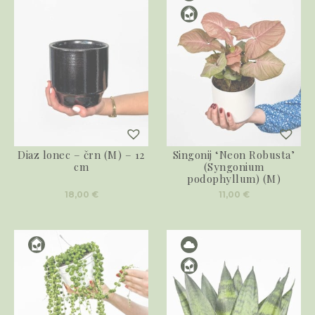
Diaz lonec – črn (M) – 12
Singonij ‘Neon Robusta’
cm
(Syngonium
podophyllum) (M)
18,00
€
11,00
€