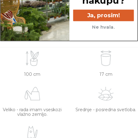
nakupu?
Vse rastline so primarno v plastičnih sadilnih
lončkih. Višino sadilnega lonca je možno razbrati
Ja, prosim!
iz slike z metrom. Okrasni lonec ni vključen v
ceno.
Ne hvala.
100 cm
17 cm
Veliko - rada imam vseskozi
Srednje - posredna svetloba.
vlažno zemljo.