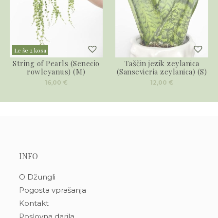
Le še 2 kosa
String of Pearls (Senecio
Taščin jezik zeylanica
rowleyanus) (M)
(Sansevieria zeylanica) (S)
16,00
€
12,00
€
INFO
O Džungli
Pogosta vprašanja
Kontakt
Poslovna darila