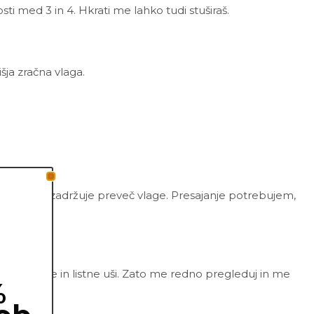
sti med 3 in 4. Hkrati me lahko tudi stuširaš.
išja zračna vlaga.
zračna in ne zadržuje preveč vlage. Presajanje potrebujem,
psi, pršice in listne uši. Zato me redno pregleduj in me
%