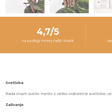
4,7/5
na podlagi mnenj naših strank
ra
Svetloba
Rada imam svetlo mesto z veliko indirektne svetlobe, ve
Zalivanje