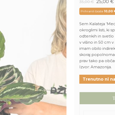
Izvirna
25,00
€
35,00
€
cena
je
Prihranili boste
10,00
bila:
35,00 €
Sem Kalateja ‘Meda
okroglimi listi, ki
odtenkih in svetl
v višino in 50 cm 
imam obilo indirekt
skoraj popolnoma i
prav tako pa občas
Izvor: Amazonija.
Trenutno ni na
T