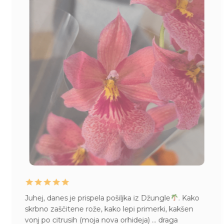
ej, danes je prispela pošiljka iz Džungle
. Kako
Živl
bno zaščitene rože, kako lepi primerki, kakšen
ima
j po citrusih (moja nova orhideja) … draga
kupi