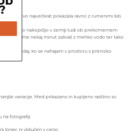
ob
?
zadovoljstvo največkrat pokazala ravno z rumenimi listi.
.
. Soli se lahko nakopičijo v zemlji tudi ob prekomernem
cer tako, da me nekaj minut zalivaš z mehko vodo ter tako
ham tudi tedaj, ko se nahajam v prostoru s prenizko
 manjše variacije. Med prikazano in kupljeno rastlino so
a fotografiji.
ni lonec ni vključen v ceno.