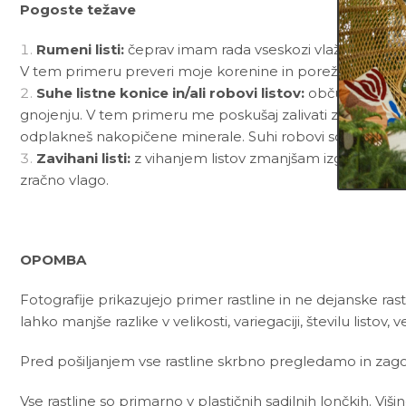
Pogoste težave
Rumeni listi:
čeprav imam rada vseskozi vlažno zemljo, 
V tem primeru preveri moje korenine in poreži vse nagni
Suhe listne konice in/ali robovi listov:
občutljivost na
gnojenju. V tem primeru me poskušaj zalivati z deževnico
odplakneš nakopičene minerale. Suhi robovi so lahko tud
Zavihani listi:
z vihanjem listov zmanjšam izgubo vode s
zračno vlago.
OPOMBA
Fotografije prikazujejo primer rastline in ne dejanske rast
lahko manjše razlike v velikosti, variegaciji, številu listov, v
Pred pošiljanjem vse rastline skrbno pregledamo in zagot
Vse rastline so primarno v plastičnih sadilnih lončkih. Viš