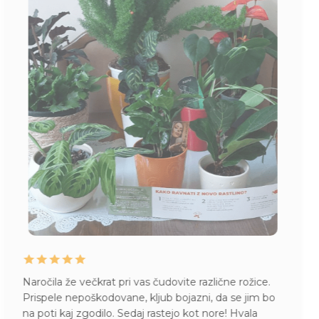
la že večkrat pri vas čudovite različne rožice.
Zelo z
ele nepoškodovane, kljub bojazni, da se jim bo
do stra
i kaj zgodilo. Sedaj rastejo kot nore! Hvala
pokaže