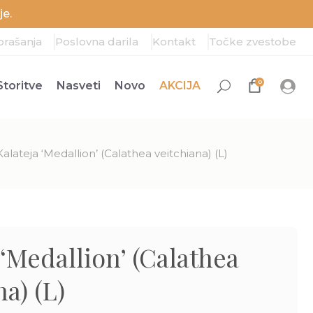
e.
prašanja
Poslovna darila
Kontakt
Točke zvestobe
0
Storitve
Nasveti
Novo
AKCIJA
Kalateja ‘Medallion’ (Calathea veitchiana) (L)
 ‘Medallion’ (Calathea
na) (L)