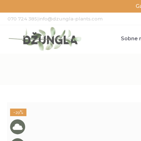
G
070 724 385
|
info@dzungla-plants.com
Sobne r
-29%