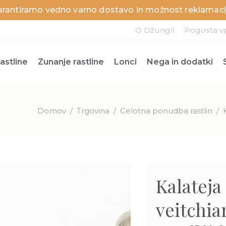
arantiramo vedno varno dostavo in možnost reklamacij
O Džungli
Pogosta v
astline
Zunanje rastline
Lonci
Nega in dodatki
Domov
/
Trgovina
/
Celotna ponudba rastlin
/
Kalateja
veitchia