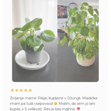
jenje mame Pileje, kupljene v Džungli. Mladičke
Naroči
m pa tudi vsepovsod
Mislim, da sem jo lani
Prisp
la, v S velikosti. Res je bila majhna.
na pot