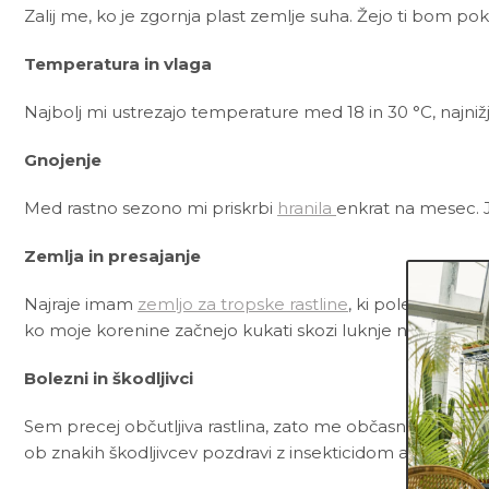
Zalij me, ko je zgornja plast zemlje suha. Žejo ti bom pok
Temperatura in vlaga
Najbolj mi ustrezajo temperature med 18 in 30 °C, najnižj
Gnojenje
Med rastno sezono mi priskrbi
hranila
enkrat na mesec. 
Zemlja in presajanje
Najraje imam
zemljo za tropske rastline
, ki poleg črne š
ko moje korenine začnejo kukati skozi luknje na dnu lon
Bolezni in škodljivci
Sem precej občutljiva rastlina, zato me občasno lahko nap
ob znakih škodljivcev pozdravi z insekticidom ali mešani