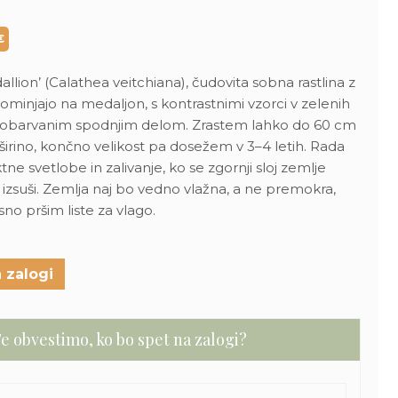
Trenutna
cena
je:
€
25,00 €.
.
llion’ (Calathea veitchiana), čudovita sobna rastlina z
 spominjajo na medaljon, s kontrastnimi vzorci v zelenih
o obarvanim spodnjim delom. Zrastem lahko do 60 cm
v širino, končno velikost pa dosežem v 3–4 letih. Rada
ne svetlobe in zalivanje, ko se zgornji sloj zemlje
zsuši. Zemlja naj bo vedno vlažna, a ne premokra,
no pršim liste za vlago.
 zalogi
e obvestimo, ko bo spet na zalogi?