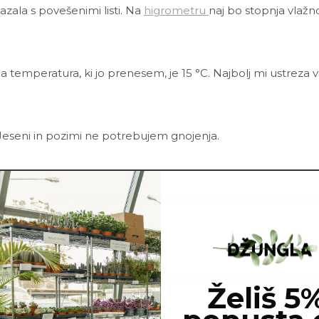
azala s povešenimi listi. Na
higrometru
naj bo stopnja vlažno
a temperatura, ki jo prenesem, je 15 °C.
Najbolj mi ustreza v
Jeseni in pozimi ne potrebujem gnojenja.
ote vsebuje še perlit, lubje, kokosovo šoto in oglje. Zato je 
ca.
adejo bolezni in škodljivci. Najbolj pogosto me napadejo tri
Želiš 5
co
Neem tonika
in vode.