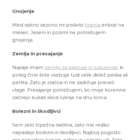
Gnojenje
Med rastno sezono mi priskrbi
hranila
enkrat na
mesec. Jeseni in pozimi ne potrebujem
gnojenja.
Zemlja in presajanje
Najraje imam
zemljo za kaktuse in sukulente
, ki
poleg črne šote vsebuje tudi velik delež peska ali
perlita. Zato je zračna in ne zadržuje preveč
vlage. Presajanje potrebujem, ko moje korenine
začnejo kukati skozi luknje na dnu lonca.
Bolezni in škodljivci
Sem zelo trpežna rastlina, zato me redko
napadejo bolezni in škodljivci. Najbolj pogosto
me napadejo kaparji, pršice in volnate uši. Zato