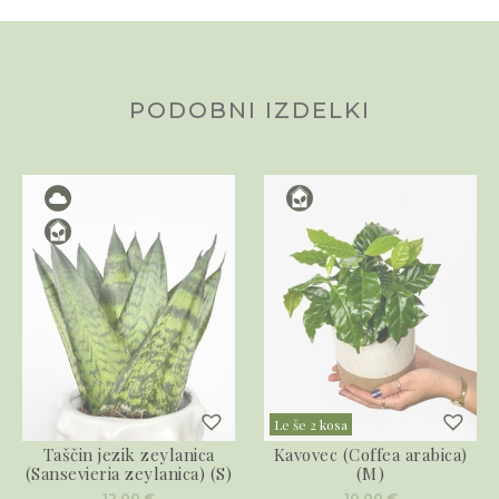
PODOBNI IZDELKI
Le še 2 kosa
Taščin jezik zeylanica
Kavovec (Coffea arabica)
(Sansevieria zeylanica) (S)
(M)
12,00
€
10,00
€