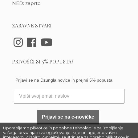
NED: zaprto
ZABAVNE STVARI
PRIVOŠČI SI 5% POPUSTA!
Prijavi se na Džungla novice in prejmi 5% popusta
Prijavi se na e-novičke
Uporabljamo piškotke in podobne tehnologije za izboljšanje
vašega brskanja in za oglaševanje, ki je prilagojeno vašim
interesom. Z izbiro »Sprejmi« se strinjate z uporabo piškotkov in