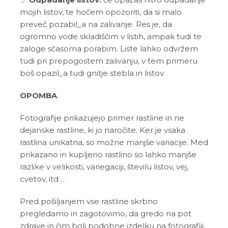
mojih listov, te hočem opozoriti, da si malo
preveč pozabil_a na zalivanje. Res je, da
ogromno vode skladiščim v listih, ampak tudi te
zaloge sčasoma porabim. Liste lahko odvržem
tudi pri prepogostem zalivanju, v tem primeru
boš opazil_a tudi gnitje stebla in listov.
OPOMBA
Fotografije prikazujejo primer rastline in ne
dejanske rastline, ki jo naročite. Ker je vsaka
rastlina unikatna, so možne manjše variacije. Med
prikazano in kupljeno rastlino so lahko manjše
razlike v velikosti, variegaciji, številu listov, vej,
cvetov, itd …
Pred pošiljanjem vse rastline skrbno
pregledamo in zagotovimo, da gredo na pot
zdrave in čim bolj podobne izdelku na fotografiji.