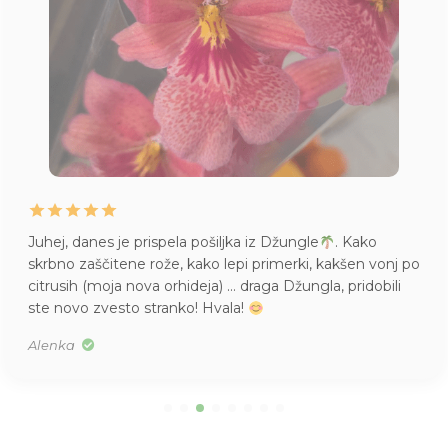
iljka iz Džungle
. Kako
Življenje mame Pileje, ku
o lepi primerki, kakšen vonj po
imam pa tudi vsepovsod
a) … draga Džungla, pridobili
v S velikosti. Res je bila 
vala!
Tea