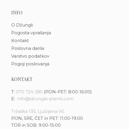
INFO
O Džungli
Pogosta vprašanja
Kontakt
Poslovna darila
Varstvo podatkov
Pogoji poslovanja
KONTAKT
T:
070 724 385
(PON-PET: 8:00-16:00)
E:
info@dzungla-plants.com
Tržaška 135, Ljubljana Vič
PON, SRE, ČET in PET: 11:00-19:00
TOR in SOB: 9:00-15:00