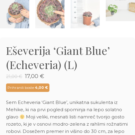
3D tiskani lonci
Preberi prispevek
,00
€
Dodaj v košarico
Eševerija ‘Giant Blue’
(Echeveria) (L)
Izvirna
Trenutna
17,00
€
21,00
€
cena
cena
je
je:
Prihranili boste
4,00
€
bila:
17,00 €.
21,00 €.
Sem Echeveria ‘Giant Blue’, unikatna sukulenta iz
Mehike, ki na prvi pogled spominja na lepo solatno
glavo
Moji veliki, mesnati listi namreč tvorijo gosto
rozeto, ki je v osnovi modro-zelena z rahlimi rožnatimi
robovi. Dosežem premer in višino do 30 cm, za lepo