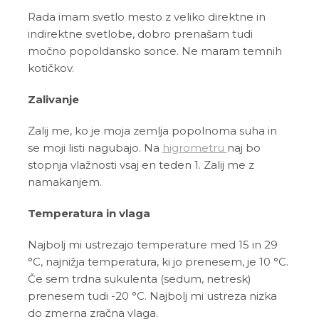
Rada imam svetlo mesto z veliko direktne in
indirektne svetlobe, dobro prenašam tudi
močno popoldansko sonce. Ne maram temnih
kotičkov.
Zalivanje
Zalij me, ko je moja zemlja popolnoma suha in
se moji listi nagubajo. Na
higrometru
naj bo
stopnja vlažnosti vsaj en teden 1. Zalij me z
namakanjem.
Temperatura in vlaga
Najbolj mi ustrezajo temperature med 15 in 29
°C, najnižja temperatura, ki jo prenesem, je 10 °C.
Če sem trdna sukulenta (sedum, netresk)
prenesem tudi -20 °C. Najbolj mi ustreza nizka
do zmerna zračna vlaga.