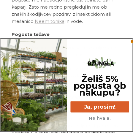
kaparji. Zato me redno pregleduj in me ob
znakih škodljivcev pozdravi z insekticidom ali
mešanico
Neem tonika
in vode.
Pogoste težave
Gnitje korenin in plesen:
če na zemlji opaziš
plesen in moji listi postanejo rjavi in mehki,
obstaja velika verjetnost, da me prepogosto
zalivaš in/ali rastem v zbiti in neustrezni zemlji.
Prav tako do gnitja pride, ko dolgo časa stojim v
Želiš 5%
popusta ob
vodi. Če sumiš na gnitje, odstrani moj sadilni
nakupu?
lonček in preglej korenine. Rjave in mehke
korenine odstrani in me posadi v svežo in zračno
zemljo.
Ja, prosim!
Rumeni listi:
v primeru, da si izključil_a
Ne hvala.
prepogosto zalivanje, je drugi najpogostejši
razlog za rumene liste izpostavljenost premočni
svetlobi. Če sem velik del dneva na direktnem