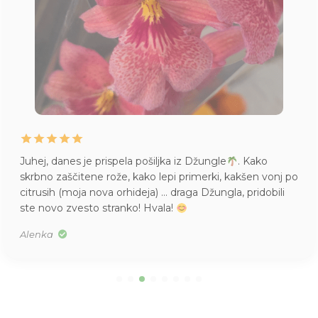
Življenje mame Pileje, kupljene v Džungli. Mladičke
j po
imam pa tudi vsepovsod
Mislim, da sem jo lani ku
i
v S velikosti. Res je bila majhna.
Tea