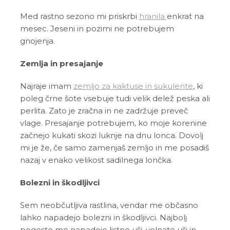
Med rastno sezono mi priskrbi
hranila
enkrat na
mesec. Jeseni in pozimi ne potrebujem
gnojenja.
Zemlja in presajanje
Najraje imam
zemljo za kaktuse in sukulente
, ki
poleg črne šote vsebuje tudi velik delež peska ali
perlita. Zato je zračna in ne zadržuje preveč
vlage. Presajanje potrebujem, ko moje korenine
začnejo kukati skozi luknje na dnu lonca. Dovolj
mi je že, če samo zamenjaš zemljo in me posadiš
nazaj v enako velikost sadilnega lončka.
Bolezni in škodljivci
Sem neobčutljiva rastlina, vendar me občasno
lahko napadejo bolezni in škodljivci. Najbolj
pogosto me napadejo listne uši, volnate uši in