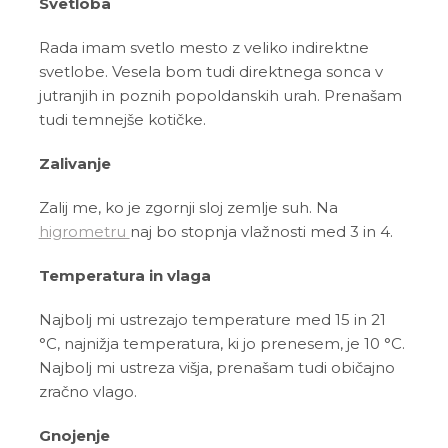
Svetloba
Rada imam svetlo mesto z veliko indirektne
svetlobe. Vesela bom tudi direktnega sonca v
jutranjih in poznih popoldanskih urah. Prenašam
tudi temnejše kotičke.
Zalivanje
Zalij me, ko je zgornji sloj zemlje suh. Na
higrometru
naj bo stopnja vlažnosti med 3 in 4.
Temperatura in vlaga
Najbolj mi ustrezajo temperature med 15 in 21
°C, najnižja temperatura, ki jo prenesem, je 10 °C.
Najbolj mi ustreza višja, prenašam tudi običajno
zračno vlago.
Gnojenje