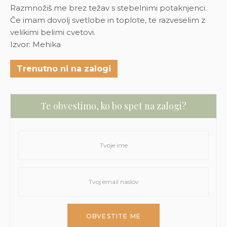
Razmnožiš me brez težav s stebelnimi potaknjenci.
Če imam dovolj svetlobe in toplote, te razveselim z
velikimi belimi cvetovi.
Izvor: Mehika
Trenutno ni na zalogi
Te obvestimo, ko bo spet na zalogi?