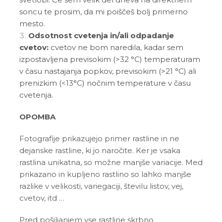
soncu te prosim, da mi poiščeš bolj primerno
mesto.
Odsotnost cvetenja in/ali odpadanje
cvetov:
cvetov ne bom naredila, kadar sem
izpostavljena previsokim (>32 °C) temperaturam
v času nastajanja popkov, previsokim (>21 °C) ali
prenizkim (<13°C) nočnim temperature v času
cvetenja.
OPOMBA
Fotografije prikazujejo primer rastline in ne
dejanske rastline, ki jo naročite. Ker je vsaka
rastlina unikatna, so možne manjše variacije. Med
prikazano in kupljeno rastlino so lahko manjše
razlike v velikosti, variegaciji, številu listov, vej,
cvetov, itd …
Pred pošiljanjem vse rastline skrbno