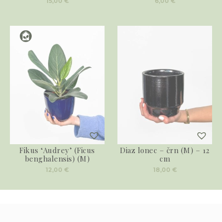
15,00
€
6,00
€
Fikus ‘Audrey’ (Ficus
Diaz lonec – črn (M) – 12
benghalensis) (M)
cm
12,00
€
18,00
€