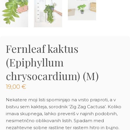
3D tiskani lonci
Preberi prispevek
,00
€
Dodaj v košarico
Fernleaf kaktus
(Epiphyllum
chrysocardium) (M)
19,00
€
Nekatere moji listi spominjajo na vrsto praproti, a v
bistvu sem kakteja, sorodnik ‘Zig Zag Cactusa’. Koliko
imava skupnega, lahko preveriš v najinih podobnih,
nesimetrično oblikovanih listih. Spadam med
nezahtevne sobne rastline ter rastem hitro in bujno.