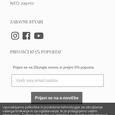
NED: zaprto
ZABAVNE STVARI
PRIVOŠČI SI 5% POPUSTA!
Prijavi se na Džungla novice in prejmi 5% popusta
Prijavi se na e-novičke
Uporabljamo piškotke in podobne tehnologije za izboljšanje
vašega brskanja in za oglaševanje, ki je prilagojeno vašim
interesom. Z izbiro »Sprejmi« se strinjate z uporabo piškotkov in