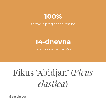
100%
zdrave in pregledane rastline
14-dnevna
garancija na vsa naročila
Fikus ‘Abidjan’ (
Ficus
elastica
)
Svetloba