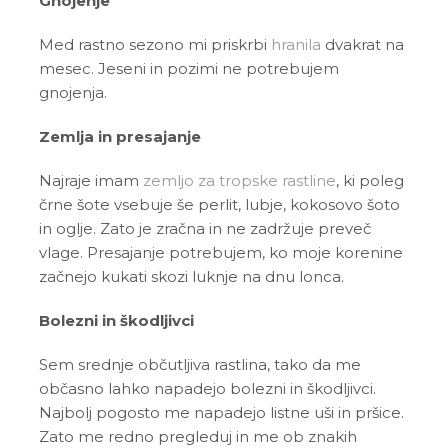
Gnojenje
Med rastno sezono mi priskrbi
hranila
dvakrat na
mesec. Jeseni in pozimi ne potrebujem
gnojenja.
Zemlja in presajanje
Najraje imam
zemljo za tropske rastline
, ki poleg
črne šote vsebuje še perlit, lubje, kokosovo šoto
in oglje. Zato je zračna in ne zadržuje preveč
vlage. Presajanje potrebujem, ko moje korenine
začnejo kukati skozi luknje na dnu lonca.
Bolezni in škodljivci
Sem srednje občutljiva rastlina, tako da me
občasno lahko napadejo bolezni in škodljivci.
Najbolj pogosto me napadejo listne uši in pršice.
Zato me redno pregleduj in me ob znakih