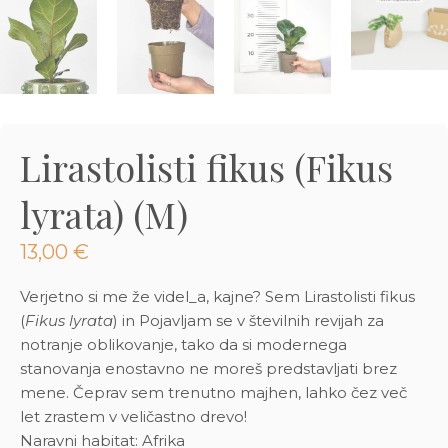
3D tiskani lonci
Preberi prispevek
,00
€
Dodaj v košarico
Lirastolisti fikus (Fikus
lyrata) (M)
13,00
€
Verjetno si me že videl_a, kajne? Sem Lirastolisti fikus
(
Fikus lyrata
) in Pojavljam se v številnih revijah za
notranje oblikovanje, tako da si modernega
stanovanja enostavno ne moreš predstavljati brez
mene. Čeprav sem trenutno majhen, lahko čez več
let zrastem v veličastno drevo!
Naravni habitat: Afrika