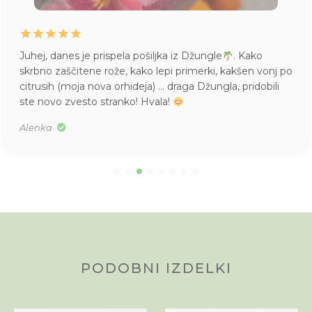
Juhej, danes je prispela pošiljka iz Džungle
. Kako
skrbno zaščitene rože, kako lepi primerki, kakšen vonj po
citrusih (moja nova orhideja) … draga Džungla, pridobili
ste novo zvesto stranko! Hvala!
Alenka
PODOBNI IZDELKI