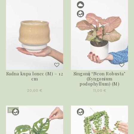
Sadna kupa lonec (M) – 12
Singonij ‘Neon Robusta’
cm
(Syngonium
podophyllum) (M)
20,00
€
11,00
€
Novo