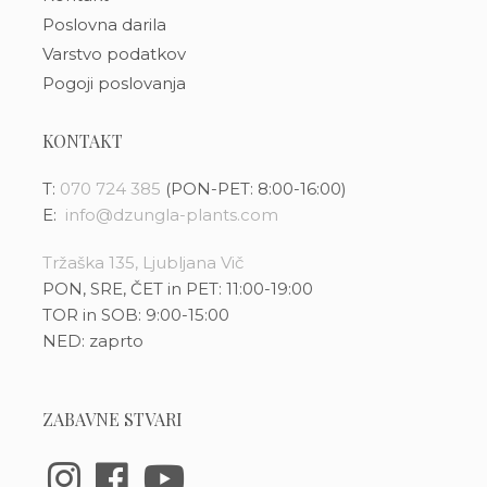
Poslovna darila
Varstvo podatkov
Pogoji poslovanja
KONTAKT
T:
070 724 385
(PON-PET: 8:00-16:00)
E:
info@dzungla-plants.com
Tržaška 135, Ljubljana Vič
PON, SRE, ČET in PET: 11:00-19:00
TOR in SOB: 9:00-15:00
NED: zaprto
ZABAVNE STVARI