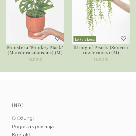
Le še 2 kosa
Monstera ‘Monkey Mask’
String of Pearls (Senecio
(Monstera adansonii) (M)
rowleyanus) (M)
15,00
€
16,00
€
INFO
O Džungli
Pogosta vprašanja
Kontakt