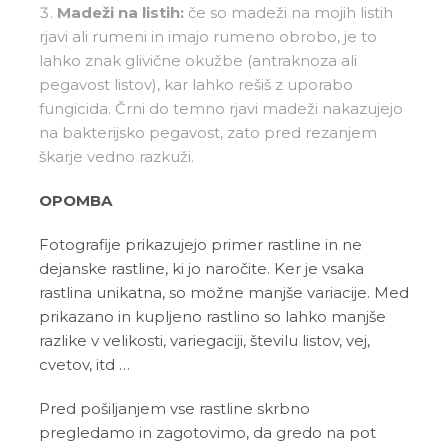
Madeži na listih:
če so madeži na mojih listih
rjavi ali rumeni in imajo rumeno obrobo, je to
lahko znak glivične okužbe (antraknoza ali
pegavost listov), kar lahko rešiš z uporabo
fungicida. Črni do temno rjavi madeži nakazujejo
na bakterijsko pegavost, zato pred rezanjem
škarje vedno razkuži.
OPOMBA
Fotografije prikazujejo primer rastline in ne
dejanske rastline, ki jo naročite. Ker je vsaka
rastlina unikatna, so možne manjše variacije. Med
prikazano in kupljeno rastlino so lahko manjše
razlike v velikosti, variegaciji, številu listov, vej,
cvetov, itd …
Pred pošiljanjem vse rastline skrbno
pregledamo in zagotovimo, da gredo na pot