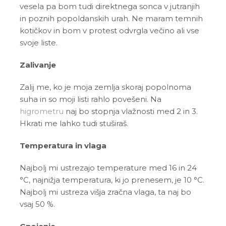
vesela pa bom tudi direktnega sonca v jutranjih
in poznih popoldanskih urah. Ne maram temnih
kotičkov in bom v protest odvrgla večino ali vse
svoje liste.
Zalivanje
Zalij me, ko je moja zemlja skoraj popolnoma
suha in so moji listi rahlo povešeni. Na
higrometru
naj bo stopnja vlažnosti med 2 in 3.
Hkrati me lahko tudi stuširaš.
Temperatura in vlaga
Najbolj mi ustrezajo temperature med 16 in 24
°C, najnižja temperatura, ki jo prenesem, je 10 °C.
Najbolj mi ustreza višja zračna vlaga, ta naj bo
vsaj 50 %.