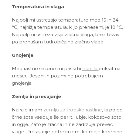
Temperatura in vlaga
Najbolj mi ustrezajo temperature med 15 in 24
°C, najnižja temperatura, ki jo prenesem, je 10 °C.
Najbolj mi ustreza višja zračna vlaga, brez težav
pa prenašam tudi običajno zračno vlago.
Gnojenje
Med rastno sezono mi priskrbi
hranila
enkrat na
mesec. Jeseni in pozimi ne potrebujem
gnojenja.
Zemlja in presajanje
Najraje imam
zemljo za tropske rastline
, ki poleg
črne šote vsebuje še perlit, lubje, kokosovo šoto
in oglje. Zato je zračna in ne zadržuje preveč
vlage. Presajanje potrebujem, ko moje korenine