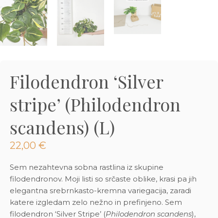
3D tiskani lonci
Preberi prispevek
,00
€
Dodaj v košarico
Filodendron ‘Silver
stripe’ (Philodendron
scandens) (L)
22,00
€
Sem nezahtevna sobna rastlina iz skupine
filodendronov. Moji listi so srčaste oblike, krasi pa jih
elegantna srebrnkasto-kremna variegacija, zaradi
katere izgledam zelo nežno in prefinjeno. Sem
filodendron ‘Silver Stripe’ (
Philodendron scandens
),