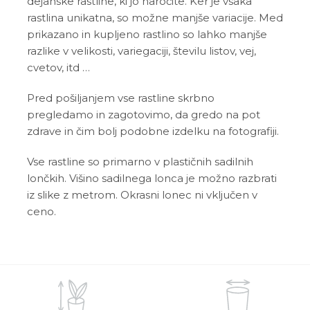
dejanske rastline, ki jo naročite. Ker je vsaka
rastlina unikatna, so možne manjše variacije. Med
prikazano in kupljeno rastlino so lahko manjše
razlike v velikosti, variegaciji, številu listov, vej,
cvetov, itd …
Pred pošiljanjem vse rastline skrbno
pregledamo in zagotovimo, da gredo na pot
zdrave in čim bolj podobne izdelku na fotografiji.
Vse rastline so primarno v plastičnih sadilnih
lončkih. Višino sadilnega lonca je možno razbrati
iz slike z metrom. Okrasni lonec ni vključen v
ceno.