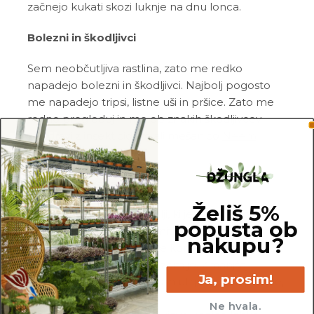
začnejo kukati skozi luknje na dnu lonca.
Bolezni in škodljivci
Sem neobčutljiva rastlina, zato me redko
napadejo bolezni in škodljivci. Najbolj pogosto
me napadejo tripsi, listne uši in pršice. Zato me
redno pregleduj in me ob znakih škodljivcev
pozdravi z insekticidom ali mešanico
Neem
tonika
in vode.
Pogoste težave
Želiš 5%
Gnitje:
če stojim v zemlji, ki je konstantno
popusta ob
mokra, bom reagirala z gnitjem korenin. V tem
nakupu?
primeru mi poreži nagnite korenine in me
presadi v svežo in zračno zemljo. Zmanjšaj
Ja, prosim!
pogostost zalivanja, saj bom utrpela manj škode,
če me zalivaš redkeje.
Ne hvala.