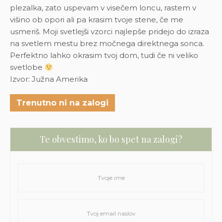
plezalka, zato uspevam v visečem loncu, rastem v
višino ob opori ali pa krasim tvoje stene, če me
usmeriš. Moji svetlejši vzorci najlepše pridejo do izraza
na svetlem mestu brez močnega direktnega sonca.
Perfektno lahko okrasim tvoj dom, tudi če ni veliko
svetlobe
Izvor: Južna Amerika
Trenutno ni na zalogi
Te obvestimo, ko bo spet na zalogi?