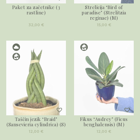
Paket za začetnike (3
Strelicija ‘Bird of
rastline)
paradise’ (Strelitzia
reginae) (M)
32,00
€
15,00
€
Taščin jezik ‘Braid’
Fikus ‘Audrey’ (Ficus
(Sansevieria cylindrica) (S)
benghalensis) (M)
12,00
€
12,00
€