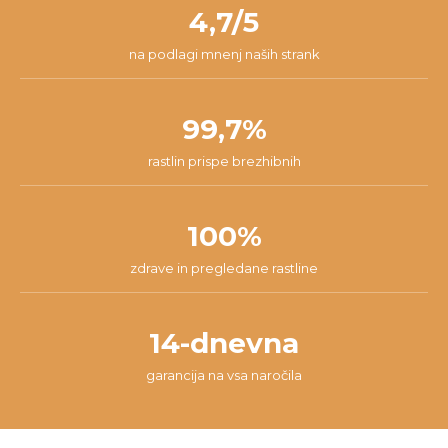
našli najboljšo rešitev za tvojo situacijo.
4,7/5
na podlagi mnenj naših strank
99,7%
rastlin prispe brezhibnih
100%
zdrave in pregledane rastline
14-dnevna
garancija na vsa naročila