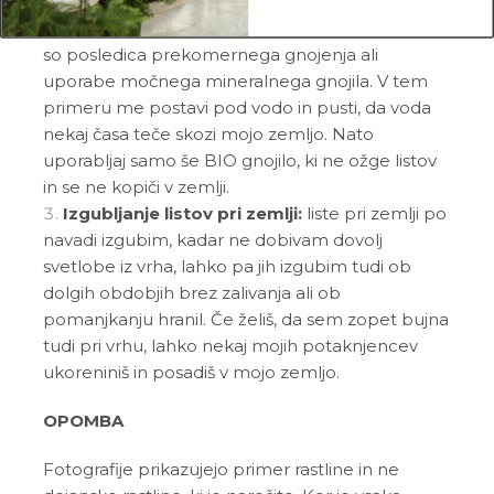
Rjave konice na listih:
rjave konice lahko
dobim zaradi nakopičenja mineralov v zemlji, ki
so posledica prekomernega gnojenja ali
uporabe močnega mineralnega gnojila. V tem
primeru me postavi pod vodo in pusti, da voda
nekaj časa teče skozi mojo zemljo. Nato
uporabljaj samo še BIO gnojilo, ki ne ožge listov
in se ne kopiči v zemlji.
Izgubljanje listov pri zemlji:
liste pri zemlji po
navadi izgubim, kadar ne dobivam dovolj
svetlobe iz vrha, lahko pa jih izgubim tudi ob
dolgih obdobjih brez zalivanja ali ob
pomanjkanju hranil. Če želiš, da sem zopet bujna
tudi pri vrhu, lahko nekaj mojih potaknjencev
ukoreniniš in posadiš v mojo zemljo.
OPOMBA
Fotografije prikazujejo primer rastline in ne