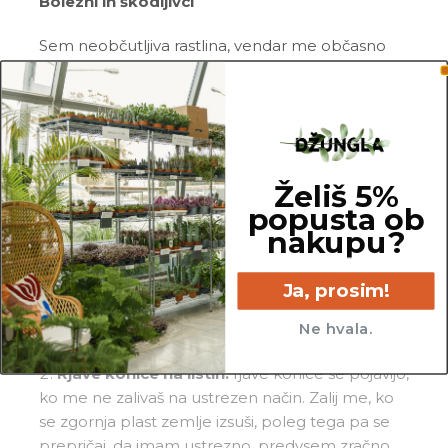
Bolezni in škodljivci
Sem neobčutljiva rastlina, vendar me občasno
lahko napadejo bolezni in škodljivci. Najbolj
pogosto me napadejo tripsi, pršice, volnate uši in
kaparji. Zato me redno pregleduj in me ob
znakih škodljivcev pozdravi z insekticidom ali
mešanico
Neem tonika
in vode.
Želiš 5%
Pogoste težave
popusta ob
nakupu?
Rumeni listi:
liste največkrat povesim in
obarvam rumeno, ko me prepogosto zalivaš.
Ja, prosim!
Prosim, da preveriš moje korenine in v primeru
gnitja porežeš vse gnile korenine ter me
Ne hvala.
presadiš v svežo in zračno zemljo.
Rjave konice na listih:
rjave konice se pojavijo,
ko me ne zalivaš na ustrezen način. Zalij me, ko
se zgornja plast zemlje izsuši, poleg tega pa se
prepričaj, da imam ustrezno, predvsem zračno