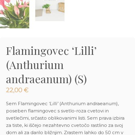
3D tiskani lonci
Preberi prispevek
,00
€
Dodaj v košarico
Flamingovec ‘Lilli’
(Anthurium
andraeanum) (S)
22,00
€
Sem Flamingovec
‘Lilli’
(Anthurium andraeanum),
poseben flamingovec s svetlo-roza cvetovi in
svetlečimi, srčasto oblikovanimi listi. Sem prava izbira
za tiste, ki iščejo nezahtevno cvetočo rastlino za svoj
dom ali za darilo bližnjim. Zrastem lahko do 50 cm v