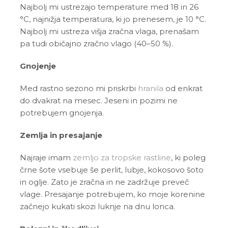
Najbolj mi ustrezajo temperature med 18 in 26
°C, najnižja temperatura, ki jo prenesem, je 10 °C.
Najbolj mi ustreza višja zračna vlaga, prenašam
pa tudi običajno zračno vlago (40–50 %).
Gnojenje
Med rastno sezono mi priskrbi
hranila
od enkrat
do dvakrat na mesec. Jeseni in pozimi ne
potrebujem gnojenja.
Zemlja in presajanje
Najraje imam
zemljo za tropske rastline
, ki poleg
črne šote vsebuje še perlit, lubje, kokosovo šoto
in oglje. Zato je zračna in ne zadržuje preveč
vlage. Presajanje potrebujem, ko moje korenine
začnejo kukati skozi luknje na dnu lonca.