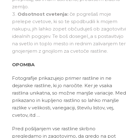
zemljo.
Odsotnost cvetenja:
če pogrešaš moje
prelepe cvetove, ki so te spodbudili k mojem
nakupu, jih lahko zopet občuduješ ob zagotovitvi
idealnih pogojev. Te boš dosegel_a s postavitvijo
na svetlo in toplo mesto in rednim zalivanjem ter
gnojenjem z gnojilom za cvetoče rastline.
OPOMBA
Fotografije prikazujejo primer rastline in ne
dejanske rastline, ki jo naročite. Ker je vsaka
rastlina unikatna, so možne manjše variacije. Med
prikazano in kupljeno rastlino so lahko manjše
razlike v velikosti, variegaciji, številu listov, vej,
cvetov, itd …
Pred pošiljanjem vse rastline skrbno
pregledamo in zagotovimo, da gredo na pot