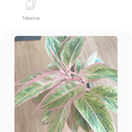
Toksična