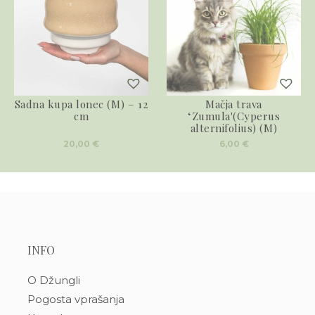
Sadna kupa lonec (M) – 12
Mačja trava
cm
‘Zumula'(Cyperus
alternifolius) (M)
20,00
€
6,00
€
INFO
O Džungli
Pogosta vprašanja