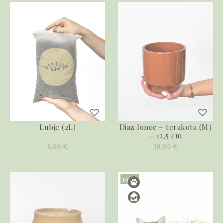
Lubje (2L)
Diaz lonec – terakota (M)
– 12,5 cm
5,00
€
18,00
€
Novo