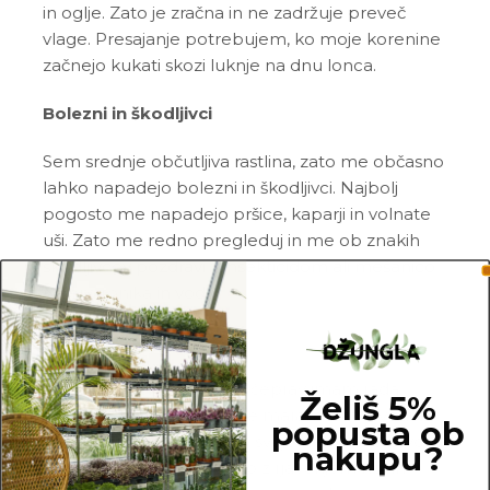
in oglje. Zato je zračna in ne zadržuje preveč
vlage. Presajanje potrebujem, ko moje korenine
začnejo kukati skozi luknje na dnu lonca.
Bolezni in škodljivci
Sem srednje občutljiva rastlina, zato me občasno
lahko napadejo bolezni in škodljivci. Najbolj
pogosto me napadejo pršice, kaparji in volnate
uši. Zato me redno pregleduj in me ob znakih
škodljivcev pozdravi z insekticidom ali mešanico
Neem tonika
in vode.
Pogoste težave
Rjavenje novih listov:
čeprav imam rada
Želiš 5%
vseskozi vlažno zemljo, ne maram stati v vodi ali
popusta ob
premokri zemlji in ti bom svoje nezadovoljstvo
nakupu?
največkrat pokazala ravno z rjavenjem novih