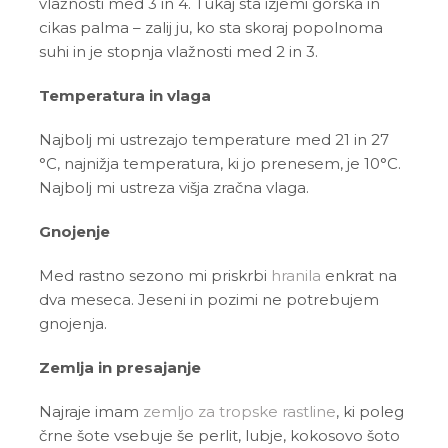
vlažnosti med 3 in 4. Tukaj sta izjemi gorska in
cikas palma – zalij ju, ko sta skoraj popolnoma
suhi in je stopnja vlažnosti med 2 in 3.
Temperatura in vlaga
Najbolj mi ustrezajo temperature med 21 in 27
°C, najnižja temperatura, ki jo prenesem, je 10°C.
Najbolj mi ustreza višja zračna vlaga.
Gnojenje
Med rastno sezono mi priskrbi
hranila
enkrat na
dva meseca. Jeseni in pozimi ne potrebujem
gnojenja.
Zemlja in presajanje
Najraje imam
zemljo za tropske rastline
, ki poleg
črne šote vsebuje še perlit, lubje, kokosovo šoto