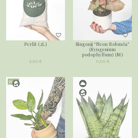
Perlit (2L)
Singonij ‘Neon Robusta’
(Syngonium
podophyllum) (M)
5,00
€
11,00
€
Novo