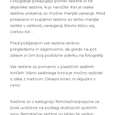
Fotografije prikazujejo primer rastline in ne
dejanske rastline, ki jo naročite. Ker je vsaka
rastlina unikatna, so možne manjše variacije. Med
prikazano in kupljeno rastlino so lahko manjše
razlike v velikosti, variegaciji, številu listov, vej,
cvetov, itd …
Pred pošiljanjem vse rastline skrbno
pregledamo in zagotovimo, da gredo na pot
zdrave in čim bolj podobne izdelku na fotografiji.
Vse rastline so primarno v plastičnih sadilnih
lončkih. Višino sadilnega lonca je možno razbrati
iz slike z metrom. Okrasni lonec ni vključen v
ceno.
Rastline so v kategorijo Netoksične/prijazne za
živali uvrščene na podlagi dostopnih spletnih
virov. Netoksične rastline so lahko še vedno