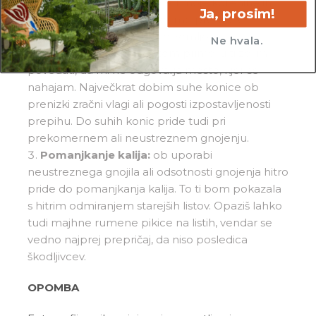
listov. V tem primeru preveri moje korenine in
Ja, prosim!
poreži vse nagnite dele ter me presadi v
popolnima svežo in zračno zemljo.
Ne hvala.
Suhe listne konice:
v tem primeru ti želim
povedati, da mi ne odgovarja mesto, kjer se
nahajam. Največkrat dobim suhe konice ob
prenizki zračni vlagi ali pogosti izpostavljenosti
prepihu. Do suhih konic pride tudi pri
prekomernem ali neustreznem gnojenju.
Pomanjkanje kalija:
ob uporabi
neustreznega gnojila ali odsotnosti gnojenja hitro
pride do pomanjkanja kalija. To ti bom pokazala
s hitrim odmiranjem starejših listov. Opaziš lahko
tudi majhne rumene pikice na listih, vendar se
vedno najprej prepričaj, da niso posledica
škodljivcev.
OPOMBA