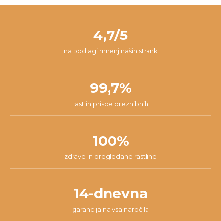
zadovoljen/-a, zato ponujamo 14-dnevno garancijo. V tem času
pošti. Paket v 98% prispe na tvoj naslov v roku 24 ur od začetka
nam lahko pišeš na
info@dzungla-plants.com
in skupaj bomo
pakiranja.
našli najboljšo rešitev za tvojo situacijo.
4,7/5
na podlagi mnenj naših strank
99,7%
rastlin prispe brezhibnih
100%
zdrave in pregledane rastline
14-dnevna
garancija na vsa naročila