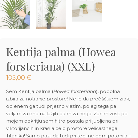
3D tiskani lonci
Preberi prispevek
,00
€
Dodaj v košarico
Kentija palma (Howea
forsteriana) (XXL)
105,00
€
Sem Kentija palma (
Howea forsteriana
), popolna
izbira za notranje prostore! Ne le da prečiščujem zrak,
ob enem ga tudi prijetno vlažim, poleg tega pa
veljam za eno najlažjih palm za nego. Zanimivost: po
mojem odkritju sem hitro postala priljubljena pri
viktorijancih in krasila celo prostore veličastnega
Titanika! Samo pazi, da tudi pri tebi ne bom potonila –