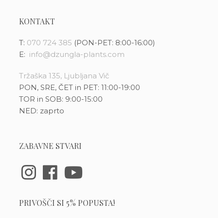
KONTAKT
T:
070 724 385
(PON-PET: 8:00-16:00)
E:
info@dzungla-plants.com
Tržaška 135, Ljubljana Vič
PON, SRE, ČET in PET: 11:00-19:00
TOR in SOB: 9:00-15:00
NED: zaprto
ZABAVNE STVARI
PRIVOŠČI SI 5% POPUSTA!