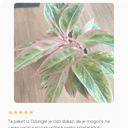
Ta paket iz Džungle je čisti dokaz, da je mogoče na
varen način naročati rastline preko spleta! Kljub