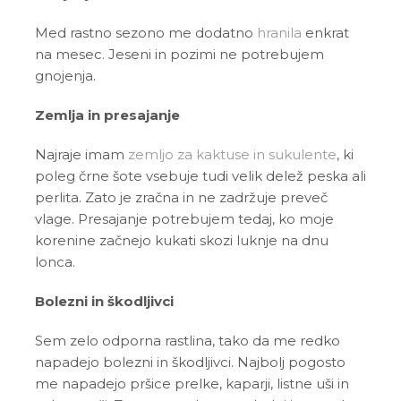
Med rastno sezono me dodatno
hranila
enkrat
na mesec. Jeseni in pozimi ne potrebujem
gnojenja.
Zemlja in presajanje
Najraje imam
zemljo za kaktuse in sukulente
, ki
poleg črne šote vsebuje tudi velik delež peska ali
perlita. Zato je zračna in ne zadržuje preveč
vlage. Presajanje potrebujem tedaj, ko moje
korenine začnejo kukati skozi luknje na dnu
lonca.
Bolezni in škodljivci
Sem zelo odporna rastlina, tako da me redko
napadejo bolezni in škodljivci. Najbolj pogosto
me napadejo pršice prelke, kaparji, listne uši in