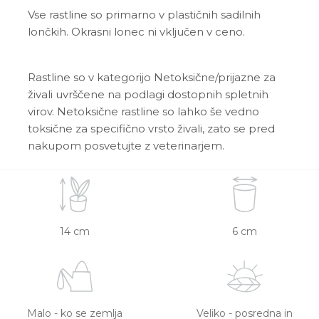
Vse rastline so primarno v plastičnih sadilnih
lončkih. Okrasni lonec ni vključen v ceno.
Rastline so v kategorijo Netoksične/prijazne za
živali uvrščene na podlagi dostopnih spletnih
virov. Netoksične rastline so lahko še vedno
toksične za specifično vrsto živali, zato se pred
nakupom posvetujte z veterinarjem.
14 cm
6 cm
Malo - ko se zemlja
Veliko - posredna in