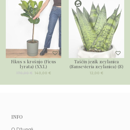
Fikus s krošnjo (Ficus
Taščin jezik zeylanica
lyrata) (XXL)
(Sansevieria zeylanica) (S)
Izvirna
Trenutna
170,00
€
140,00
€
12,00
€
cena
cena
je
je:
bila:
140,00 €.
170,00 €.
INFO
O Džungli