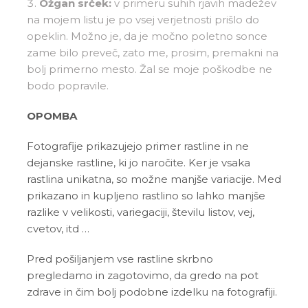
Ožgan srček:
v primeru suhih rjavih madežev
na mojem listu je po vsej verjetnosti prišlo do
opeklin. Možno je, da je močno poletno sonce
zame bilo preveč, zato me, prosim, premakni na
bolj primerno mesto. Žal se moje poškodbe ne
bodo popravile.
OPOMBA
Fotografije prikazujejo primer rastline in ne
dejanske rastline, ki jo naročite. Ker je vsaka
rastlina unikatna, so možne manjše variacije. Med
prikazano in kupljeno rastlino so lahko manjše
razlike v velikosti, variegaciji, številu listov, vej,
cvetov, itd …
Pred pošiljanjem vse rastline skrbno
pregledamo in zagotovimo, da gredo na pot
zdrave in čim bolj podobne izdelku na fotografiji.