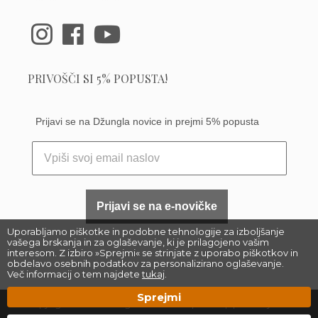
PRIVOŠČI SI 5% POPUSTA!
Prijavi se na Džungla novice in prejmi 5% popusta
Prijavi se na e-novičke
Uporabljamo piškotke in podobne tehnologije za izboljšanje
vašega brskanja in za oglaševanje, ki je prilagojeno vašim
interesom. Z izbiro »Sprejmi« se strinjate z uporabo piškotkov in
obdelavo osebnih podatkov za personalizirano oglaševanje.
Več informacij o tem najdete
tukaj
.
Sprejmi
Copyright 2023 –
Džungla Plants d.o.o.
|
Sitemap
| Made by