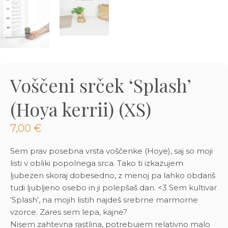
3D tiskani lonci
Preberi prispevek
,00
€
Dodaj v košarico
Voščeni srček ‘Splash’
(Hoya kerrii) (XS)
7,00
€
Sem prav posebna vrsta voščenke (Hoye), saj so moji
listi v obliki popolnega srca. Tako ti izkazujem
ljubezen skoraj dobesedno, z menoj pa lahko obdariš
tudi ljubljeno osebo in ji polepšaš dan. <3 Sem kultivar
‘Splash’, na mojih listih najdeš srebrne marmorne
vzorce. Zares sem lepa, kajne?
Nisem zahtevna rastlina, potrebujem relativno malo