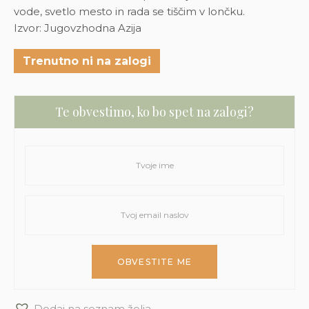
vode, svetlo mesto in rada se tiščim v lončku.
Izvor: Jugovzhodna Azija
Trenutno ni na zalogi
Te obvestimo, ko bo spet na zalogi?
Dodaj na seznam želja