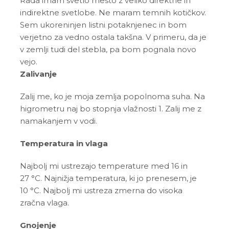
Rada imam svetlo mesto z veliko direktne in
indirektne svetlobe. Ne maram temnih kotičkov.
Sem ukoreninjen listni potaknjenec in bom
verjetno za vedno ostala takšna. V primeru, da je
v zemlji tudi del stebla, pa bom pognala novo
vejo.
Zalivanje
Zalij me, ko je moja zemlja popolnoma suha. Na
higrometru naj bo stopnja vlažnosti 1. Zalij me z
namakanjem v vodi.
Temperatura in vlaga
Najbolj mi ustrezajo temperature med 16 in
27 °C. Najnižja temperatura, ki jo prenesem, je
10 °C.
Najbolj mi ustreza zmerna do visoka
zračna vlaga.
Gnojenje