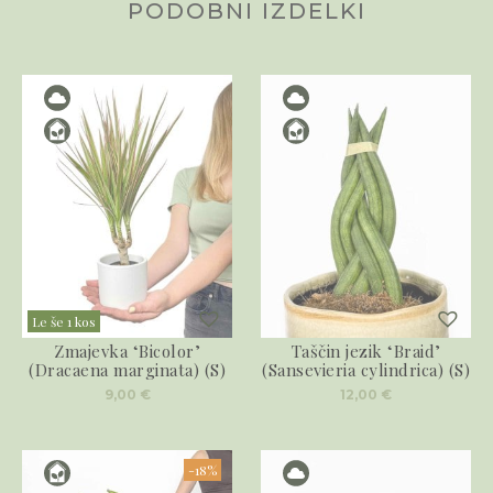
PODOBNI IZDELKI
Le še 1 kos
Zmajevka ‘Bicolor’
Taščin jezik ‘Braid’
(Dracaena marginata) (S)
(Sansevieria cylindrica) (S)
9,00
€
12,00
€
-18%