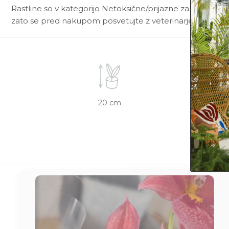
Rastline so v kategorijo Netoksične/prijazne za živali uvr
zato se pred nakupom posvetujte z veterinarjem.
20 cm
12 