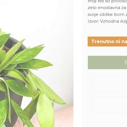
Moji listi so povo
zelo enostavna za
svoje oblike bom z
Izvor: Vzhodna Azija
Trenutno ni na
T