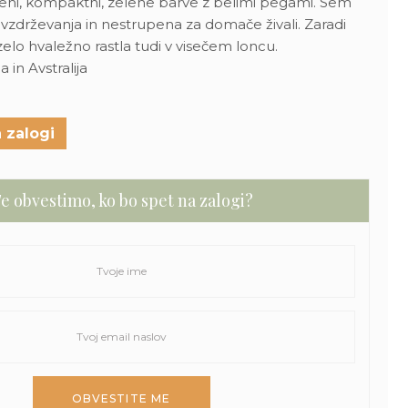
ščeni, kompaktni, zelene barve z belimi pegami. Sem
 vzdrževanja in nestrupena za domače živali.
Zaradi
elo hvaležno rastla tudi v visečem loncu.
 in Avstralija
 zalogi
e obvestimo, ko bo spet na zalogi?