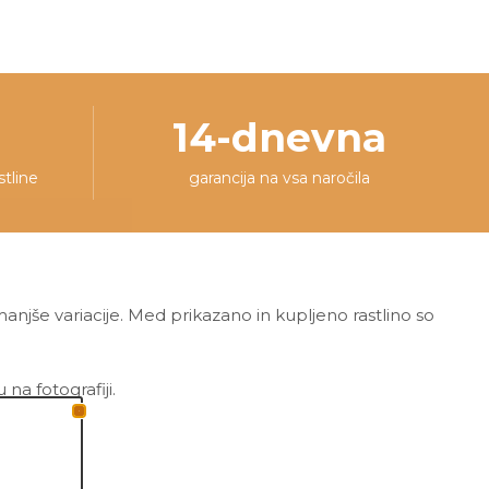
14-dnevna
stline
garancija na vsa naročila
 manjše variacije. Med prikazano in kupljeno rastlino so
a fotografiji.