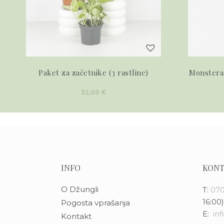
Paket za začetnike (3 rastline)
Monstera
32,00
€
INFO
KONT
O Džungli
T:
070
16:00)
Pogosta vprašanja
E:
in
Kontakt