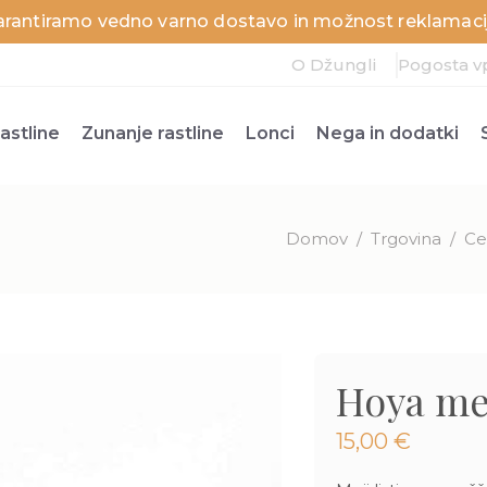
arantiramo vedno varno dostavo in možnost reklamacij
O Džungli
Pogosta v
astline
Zunanje rastline
Lonci
Nega in dodatki
Domov
/
Trgovina
/
Ce
Hoya me
15,00
€