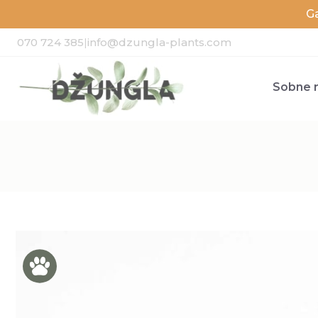
G
070 724 385
|
info@dzungla-plants.com
Sobne r