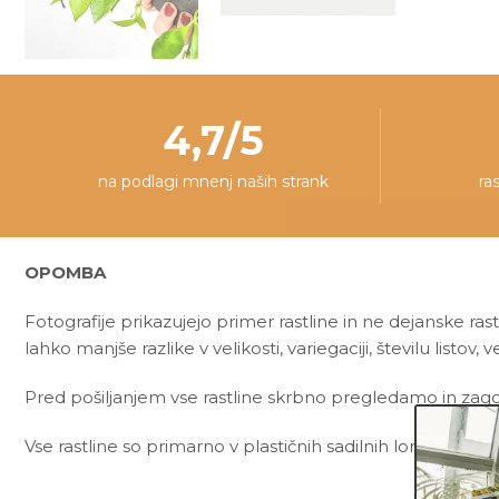
4,7/5
na podlagi mnenj naših strank
ra
OPOMBA
Fotografije prikazujejo primer rastline in ne dejanske rast
lahko manjše razlike v velikosti, variegaciji, številu listov, ve
Pred pošiljanjem vse rastline skrbno pregledamo in zagot
Vse rastline so primarno v plastičnih sadilnih lončkih. Okr