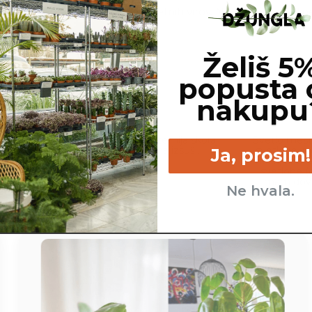
ščene na podlagi dostopnih spletnih virov. Netoksične rastline
Želiš 5
popusta 
nakupu
cm
Malo - ko se zemlja skoraj
Svetlo mest
popolnoma izsuši.
svetlobo, r
Ja, prosim!
nekaj ur di
svetlobe (
imam dovo
Ne hvala.