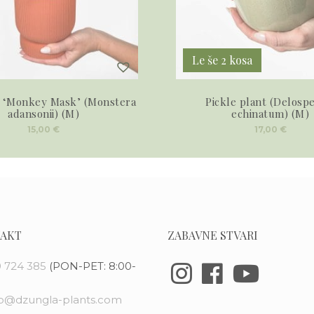
Le še 2 kosa
 ‘Monkey Mask’ (Monstera
Pickle plant (Delosp
adansonii) (M)
echinatum) (M)
15,00
€
17,00
€
AKT
ZABAVNE STVARI
 724 385
(PON-PET: 8:00-
fo@dzungla-plants.com