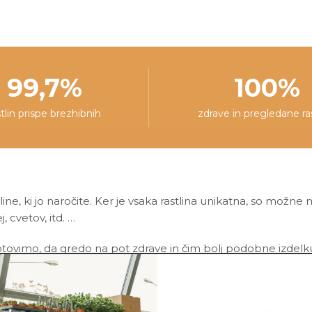
99,7%
100%
stlin prispe brezhibnih
zdrave in pregledane ra
line, ki jo naročite. Ker je vsaka rastlina unikatna, so možne
j, cvetov, itd. …
ovimo, da gredo na pot zdrave in čim bolj podobne izdelku n
asni lonec ni vključen v ceno.