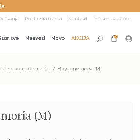
e.
prašanja
Poslovna darila
Kontakt
Točke zvestobe
0
Storitve
Nasveti
Novo
AKCIJA
lotna ponudba rastlin
/
Hoya memoria (M)
moria (M)