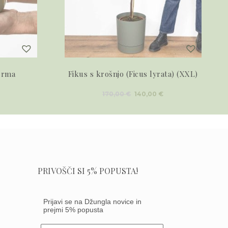
erma
Fikus s krošnjo (Ficus lyrata) (XXL)
Izvirna
Trenutna
170,00
€
140,00
€
cena
cena
je
je:
bila:
140,00 €.
170,00 €.
PRIVOŠČI SI 5% POPUSTA!
Prijavi se na Džungla novice in
prejmi 5% popusta