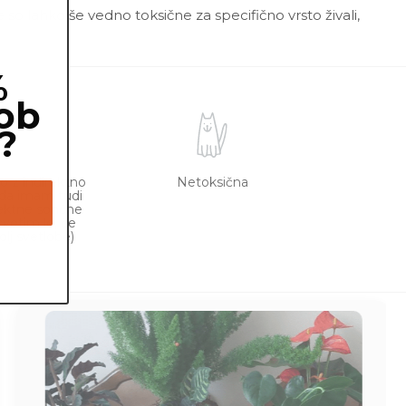
 so lahko še vedno toksične za specifično vrsto živali,
%
ob
?
o z indirektno
Netoksična
ada imam tudi
rektne sončne
cvetim le, če
lj svetlobe)