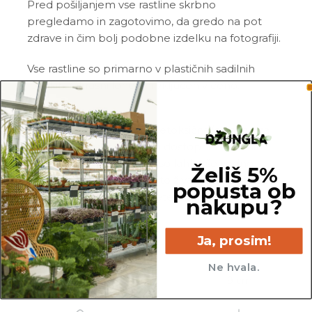
Pred pošiljanjem vse rastline skrbno
pregledamo in zagotovimo, da gredo na pot
zdrave in čim bolj podobne izdelku na fotografiji.
Vse rastline so primarno v plastičnih sadilnih
lončkih. Okrasni lonec ni vključen v ceno.
Rastline so v kategorijo Netoksične/prijazne za
živali uvrščene na podlagi dostopnih spletnih
virov. Netoksične rastline so lahko še vedno
Želiš 5%
toksične za specifično vrsto živali, zato se pred
popusta ob
nakupom posvetujte z veterinarjem.
nakupu?
Ja, prosim!
Ne hvala.
10 cm
9 cm