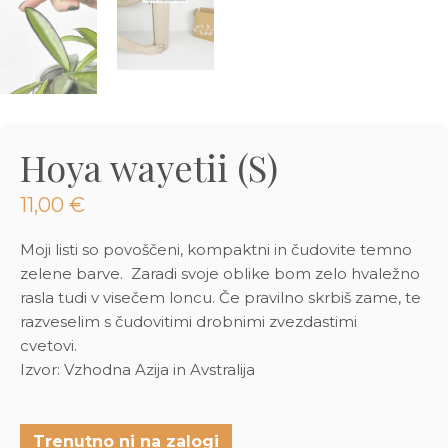
3D tiskani lonci
Preberi prispevek
,00
€
Dodaj v košarico
Hoya wayetii (S)
11,00
€
Moji listi so povoščeni, kompaktni in čudovite temno
zelene barve. Zaradi svoje oblike bom zelo hvaležno
rasla tudi v visečem loncu. Če pravilno skrbiš zame, te
razveselim s čudovitimi drobnimi zvezdastimi
cvetovi.
Izvor: Vzhodna Azija in Avstralija
Trenutno ni na zalogi