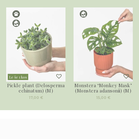
Le še 1 kos
Pickle plant (Delosperma
Monstera ‘Monkey Mask’
echinatum) (M)
(Monstera adansonii) (M)
17,00
€
15,00
€