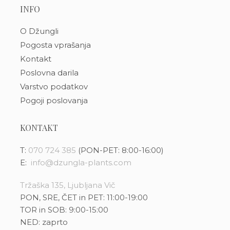
INFO
O Džungli
Pogosta vprašanja
Kontakt
Poslovna darila
Varstvo podatkov
Pogoji poslovanja
KONTAKT
T:
070 724 385
(PON-PET: 8:00-16:00)
E:
info@dzungla-plants.com
Tržaška 135, Ljubljana Vič
PON, SRE, ČET in PET: 11:00-19:00
TOR in SOB: 9:00-15:00
NED: zaprto