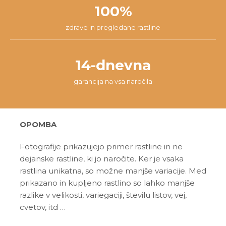
100%
zdrave in pregledane rastline
14-dnevna
garancija na vsa naročila
OPOMBA
Fotografije prikazujejo primer rastline in ne
dejanske rastline, ki jo naročite. Ker je vsaka
rastlina unikatna, so možne manjše variacije. Med
prikazano in kupljeno rastlino so lahko manjše
razlike v velikosti, variegaciji, številu listov, vej,
cvetov, itd …