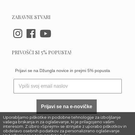
ZABAVNE STVARI
PRIVOŠČI SI 5% POPUSTA!
Prijavi se na Džungla novice in prejmi 5% popusta
Prijavi se na e-novičke
Uporabljamo piškotke in podobne tehnologije za izboljšanje
vašega brskanja in za oglaševanje, ki je prilagojeno vašim
interesom. Z izbiro »Sprejmi« se strinjate z uporabo piškotkov in
obdelavo osebnih podatkov za personalizirano oglaševanje.